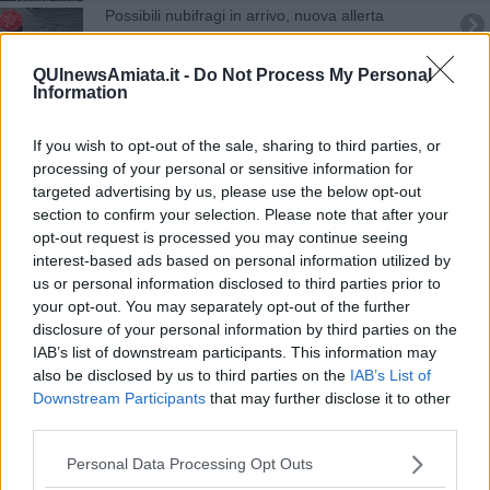
Possibili nubifragi in arrivo, nuova allerta
Ato Sud, raccolta differenziata in crescita
QUInewsAmiata.it -
Do Not Process My Personal
Information
Allerta temporali ma l'afa non molla
If you wish to opt-out of the sale, sharing to third parties, or
​Tutte le offerte di lavoro in provincia di Siena
processing of your personal or sensitive information for
targeted advertising by us, please use the below opt-out
​Benzina, gasolio, gpl, ecco dove risparmiare
section to confirm your selection. Please note that after your
opt-out request is processed you may continue seeing
​Benzina, gasolio, gpl, ecco dove risparmiare
interest-based ads based on personal information utilized by
us or personal information disclosed to third parties prior to
​Tutte le offerte di lavoro in provincia di Siena
your opt-out. You may separately opt-out of the further
disclosure of your personal information by third parties on the
IAB’s list of downstream participants. This information may
​Benzina, gasolio, gpl, ecco dove risparmiare
also be disclosed by us to third parties on the
IAB’s List of
Downstream Participants
that may further disclose it to other
​Benzina, gasolio, gpl, ecco dove risparmiare
third parties.
​Tutte le offerte di lavoro in provincia di Siena
Personal Data Processing Opt Outs