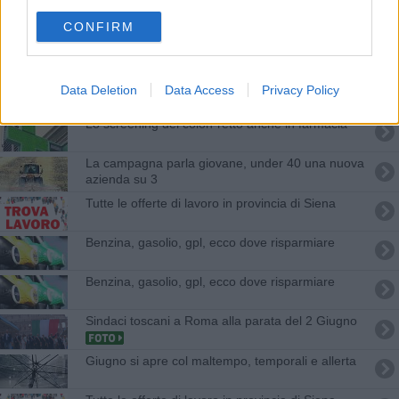
​Benzina, gasolio, gpl, ecco dove risparmiare
CONFIRM
​Benzina, gasolio, gpl, ecco dove risparmiare
Giugno all'Elba, occasione unica per una vacanza
Data Deletion
Data Access
Privacy Policy
Lo screening del colon-retto anche in farmacia
La campagna parla giovane, under 40 una nuova
azienda su 3
​Tutte le offerte di lavoro in provincia di Siena
​Benzina, gasolio, gpl, ecco dove risparmiare
​Benzina, gasolio, gpl, ecco dove risparmiare
Sindaci toscani a Roma alla parata del 2 Giugno
Giugno si apre col maltempo, temporali e allerta