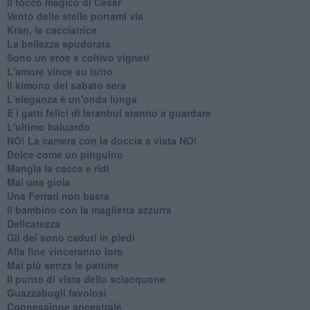
Il tocco magico di César
Vento delle stelle portami via
Kran, la cacciatrice
La bellezza spudorata
Sono un eroe e coltivo vigneti
L'amore vince su tutto
Il kimono del sabato sera
L'eleganza è un'onda lunga
E i gatti felici di Istanbul stanno a guardare
L'ultimo baluardo
NO! La camera con la doccia a vista NO!
Dolce come un pinguino
Mangia la cacca e ridi
Mai una gioia
Una Ferrari non basta
Il bambino con la maglietta azzurra
Delicatezza
Gli dei sono caduti in piedi
Alla fine vinceranno loro
Mai più senza le pattine
Il punto di vista dello sciacquone
Guazzabugli favolosi
Connessione ancestrale