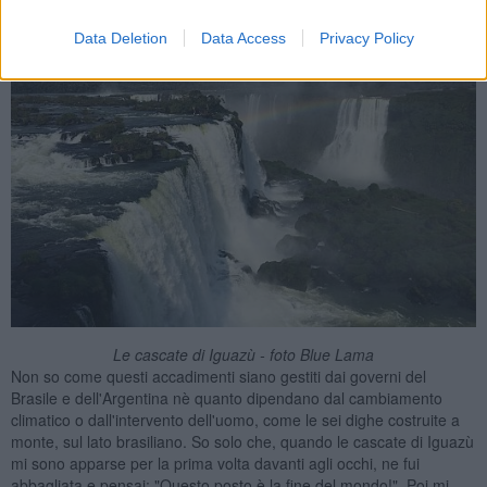
Data Deletion
Data Access
Privacy Policy
Le cascate di Iguazù - foto Blue Lama
Non so come questi accadimenti siano gestiti dai governi del
Brasile e dell'Argentina nè quanto dipendano dal cambiamento
climatico o dall'intervento dell'uomo, come le sei dighe costruite a
monte, sul lato brasiliano. So solo che, quando le cascate di Iguazù
mi sono apparse per la prima volta davanti agli occhi, ne fui
abbagliata e pensai: "Questo posto è la fine del mondo!". Poi mi