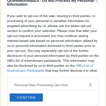
QUInewsAmiata.it -
Do Not Process My Personal
Information
If you wish to opt-out of the sale, sharing to third parties, or
processing of your personal or sensitive information for
targeted advertising by us, please use the below opt-out
section to confirm your selection. Please note that after your
Le cascate di Iguazù - foto Blue Lama
Nel 2020, in piena pandemia di Covid-19, le cascate di Iguazù
opt-out request is processed you may continue seeing
affrontarono un periodo di
impressionante siccità
: il flusso del
interest-based ads based on personal information utilized by
fiume Paranà diminuì da 1.500 metri cubi d'acqua al secondo a
us or personal information disclosed to third parties prior to
meno di 300. La quasi totalità dei salti d'acqua si prosciugò. Le
your opt-out. You may separately opt-out of the further
autorità del Parco nazionale dichiararono che si trattava di un
disclosure of your personal information by third parties on the
fenomeno ciclico
che si ripeteva ogni 10-15 anni ma che non era
IAB’s list of downstream participants. This information may
mai stata registrata una siccità così
estrema
.
also be disclosed by us to third parties on the
IAB’s List of
Downstream Participants
that may further disclose it to other
Nei mesi successivi l'emergenza lentamente rientrò, il fiume
third parties.
ricominciò a ingrossarsi e recuperò la portata usuale. Nel 2023 si è
però verificato il fenomeno opposto: la portata del Paranà è
Personal Data Processing Opt Outs
aumentata fino a
superare di 16 volte
il livello consueto e l'acqua
arrivò addirittura a
sommergere
, per qualche settimana, le
passerelle per i visitatori.
CONFIRM