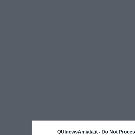
QUInewsAmiata.it -
Do Not Proces