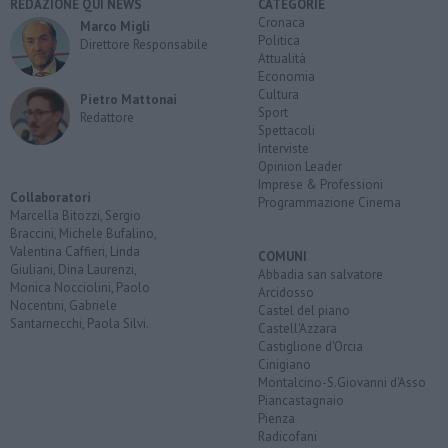
REDAZIONE QUI NEWS
CATEGORIE
Cronaca
Marco Migli
Politica
Direttore Responsabile
Attualità
Economia
Cultura
Pietro Mattonai
Sport
Redattore
Spettacoli
Interviste
Opinion Leader
Imprese & Professioni
Collaboratori
Programmazione Cinema
Marcella Bitozzi, Sergio
Braccini, Michele Bufalino,
Valentina Caffieri, Linda
COMUNI
Giuliani, Dina Laurenzi,
Abbadia san salvatore
Monica Nocciolini, Paolo
Arcidosso
Nocentini, Gabriele
Castel del piano
Santarnecchi, Paola Silvi.
Castell'Azzara
Castiglione d'Orcia
Cinigiano
Montalcino-S.Giovanni d'Asso
Piancastagnaio
Pienza
Radicofani