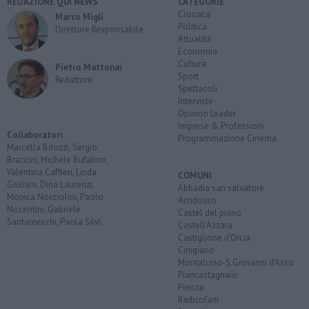
REDAZIONE QUI NEWS
CATEGORIE
Cronaca
Marco Migli
Politica
Direttore Responsabile
Attualità
Economia
Cultura
Pietro Mattonai
Sport
Redattore
Spettacoli
Interviste
Opinion Leader
Imprese & Professioni
Collaboratori
Programmazione Cinema
Marcella Bitozzi, Sergio
Braccini, Michele Bufalino,
Valentina Caffieri, Linda
COMUNI
Giuliani, Dina Laurenzi,
Abbadia san salvatore
Monica Nocciolini, Paolo
Arcidosso
Nocentini, Gabriele
Castel del piano
Santarnecchi, Paola Silvi.
Castell'Azzara
Castiglione d'Orcia
Cinigiano
Montalcino-S.Giovanni d'Asso
Piancastagnaio
Pienza
Radicofani