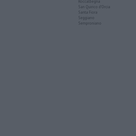
Roccalbegna
San Quirico d'Orcia
Santa Fiora
Seggiano
Semproniano