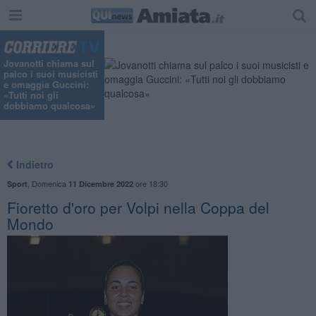
"
Jovanotti chiama sul
palco i suoi musicisti
e omaggia Guccini:
«Tutti noi gli
dobbiamo qualcosa»
Indietro
,
Domenica
ore 18:30
Sport
11 Dicembre 2022
Fioretto d'oro per Volpi nella Coppa del
Mondo