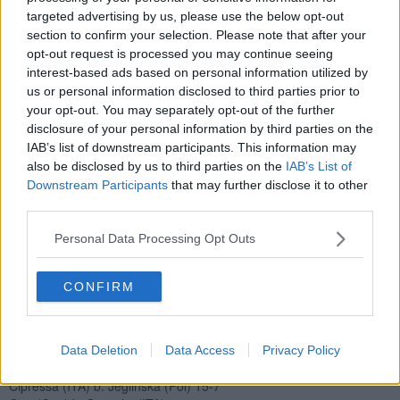
(Serbia), 10 dicembre 2022
targeted advertising by us, please use the below opt-out
Finale
section to confirm your selection. Please note that after your
Volpi (ITA) b. Ebert (Ger) 15-6
opt-out request is processed you may continue seeing
Semifinali
interest-based ads based on personal information utilized by
Volpi (ITA) b. Palumbo (ITA) 15-8
us or personal information disclosed to third parties prior to
Ebert (Ger) b. Kiefer (Usa) 15-13
your opt-out. You may separately opt-out of the further
disclosure of your personal information by third parties on the
Quarti
IAB’s list of downstream participants. This information may
Volpi (ITA) b. Cipressa (ITA) 15-6
also be disclosed by us to third parties on the
IAB’s List of
Palumbo (ITA) b. Walczyk Klimaszyk (Pol) 14-12
Downstream Participants
that may further disclose it to other
Ebert (Ger) b. Ranvier (Fra) 15-9
third parties.
Kiefer (Usa) b. Azuma (Jpn) 15-9
Tabellone dei 16
Personal Data Processing Opt Outs
Volpi (ITA) b. Tangherlini (ITA) 15-6
Palumbo (ITA) b. Oh (Kor) 15-8
Cipressa (ITA) b. Guo (Can) 15-6
CONFIRM
Tabellone dei 32
Volpi (ITA) b. Takeyama (Jpn) 15-10
Palumbo (ITA) b. Stutchbury (Gbr) 10-9
Data Deletion
Data Access
Privacy Policy
Tangherlini (ITA) b. Castro (Esp) 15-10
Cipressa (ITA) b. Jeglinska (Pol) 15-7