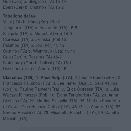
Guo (Can) b. Sinigalia (ITA) 15-14
Ebert (Ger) b. Cristino (ITA) 15-2
Tabellone dei 64
Volpi (ITA) b. Hong (Kor) 15-12
Tangherlini (ITA) b. Favaretto (ITA) 15-5
Sinigalia (ITA) b. Marechal (Fra) 14-9
Cipressa (ITA) b. Jelinska (Pol) 15-4
Palumbo (ITA) b. Joo (Kor) 15-12
Cristino (ITA) b. Weintraub (Usa) 15-13
Guo (Can) b. Rossini (ITA) 15-7
Stutchbury (Gbr) b. Calissi (ITA) 15-11
Deschner (Usa) b. Amore (ITA) 15-1
Classifica (196)
:
1. Alice Volpi (ITA)
, 2. Leonie Ebert (GER), 3.
Francesca Palumbo (ITA), 3. Lee Kiefer (Usa), 5. Sera Azuma
(Jpn), 6. Pauline Ranvier (Fra), 7. Erica Cipressa (ITA), 8. Julia
Walczyk Klimaszyk (Pol), 16. Elena Tangherlini (ITA), 24. Anna
Cristino (ITA), 26. Martina Sinigalia (ITA), 35. Martina Favaretto
(ITA), 41. Olga Rachele Calissi (ITA), 48. Giulia Amore (ITA), 57.
Serena Rossini (ITA), 78. Elisabetta Bianchin (ITA), 99. Camilla
Mancini (ITA)