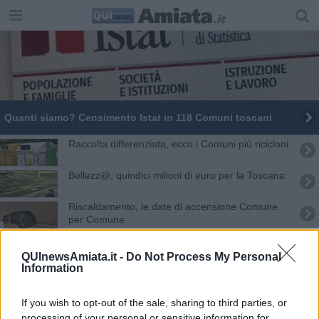
Quanti siamo? Censimento Istat in 118 Comuni toscani
Raccolta differenziata, ecco i Comuni più ricicloni
Bellezz@, quindici milioni di euro per la Toscana
Riscaldamento, le date di accensione Comune
per Comune
Amministrative 2024, tutti i Comuni toscani al voto
QUInewsAmiata.it -
Do Not Process My Personal
Information
Si spengono i termosifoni, ecco a chi tocca
185 comuni al voto per il nuovo Sindaco - MAPPE
If you wish to opt-out of the sale, sharing to third parties, or
processing of your personal or sensitive information for