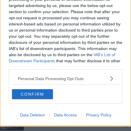
Censimento Istat, rilevazioni in 118 comuni
targeted advertising by us, please use the below opt-out
section to confirm your selection. Please note that after your
opt-out request is processed you may continue seeing
Tanta Toscana alla Mostra del Cinema di Venezia
interest-based ads based on personal information utilized by
us or personal information disclosed to third parties prior to
Seggi aperti per le elezioni europee e comunali
your opt-out. You may separately opt-out of the further
disclosure of your personal information by third parties on the
Termosifoni, le date di accensione Comune per
IAB’s list of downstream participants. This information may
Comune
also be disclosed by us to third parties on the
IAB’s List of
Covid, nel Pistoiese 4 decessi e 57 nuovi casi --
Downstream Participants
that may further disclose it to other
third parties.
Torna il Censimento, 118 Comuni toscani coinvolti
Personal Data Processing Opt Outs
Cresce la differenziata, i comuni più ricicloni
CONFIRM
Ecco i Comuni più ricicloni della Toscana
Inquinamento, che aria tira nelle città toscane
Data Deletion
Data Access
Privacy Policy
Temporali forti, scatta l'allerta arancione