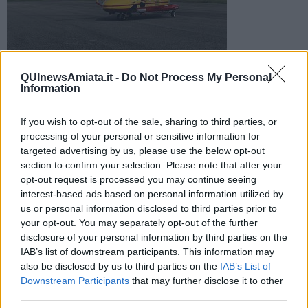
Foto di repertorio
QUInewsAmiata.it -
Do Not Process My Personal
L'uomo stava lavorando in un terreno di sua proprietà quando
Information
il mezzo si è ribaltato. Sul posto sono intervenuti 118 e vigili
del fuoco
If you wish to opt-out of the sale, sharing to third parties, or
processing of your personal or sensitive information for
targeted advertising by us, please use the below opt-out
section to confirm your selection. Please note that after your
opt-out request is processed you may continue seeing
CINIGIANO —
Tragedia nel Grossetano dove un uomo di 63 anni
interest-based ads based on personal information utilized by
ha perso la vita in seguito ad un incidente agricolo.
us or personal information disclosed to third parties prior to
your opt-out. You may separately opt-out of the further
Secondo una prima ricostruzione dell'accaduto, l'uomo stava
disclosure of your personal information by third parties on the
lavorando con il trattore in un terreno di sua proprietà in località Le
IAB’s list of downstream participants. This information may
Ripe, nel comune di Cinigiano, quando, per cause in corso di
also be disclosed by us to third parties on the
IAB’s List of
accertamento, il mezzo si è ribaltato. L'incidente è avvenuto nella
Downstream Participants
that may further disclose it to other
mattina di oggi.
third parties.