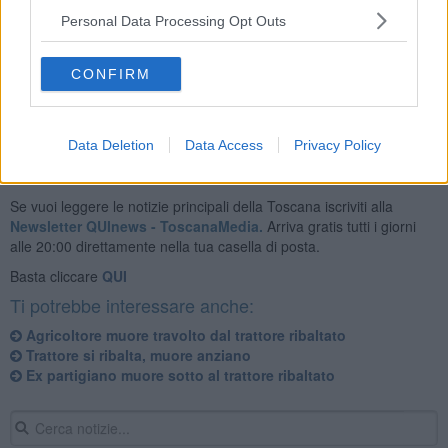
Personal Data Processing Opt Outs
Sul posto sono intervenuti i sanitari del 118, l'elicottero Pegaso e i
vigili del fuoco ma l'uomo non ce l'ha fatta.
CONFIRM
Data Deletion
Data Access
Privacy Policy
Se vuoi leggere le notizie principali della Toscana iscriviti alla
Newsletter QUInews - ToscanaMedia.
Arriva gratis tutti i giorni
alle 20:00 direttamente nella tua casella di posta.
Basta cliccare
QUI
Ti potrebbe interessare anche:
Agricoltore muore travolto dal trattore ribaltato
Trattore si ribalta, muore anziano
Ex partigiano muore sotto al trattore ribaltato