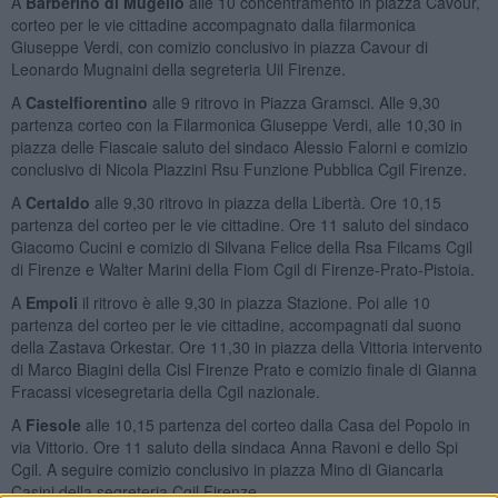
A
Barberino di Mugello
alle 10 concentramento in piazza Cavour,
corteo per le vie cittadine accompagnato dalla filarmonica
Giuseppe Verdi, con comizio conclusivo in piazza Cavour di
Leonardo Mugnaini della segreteria Uil Firenze.
A
Castelfiorentino
alle 9 ritrovo in Piazza Gramsci. Alle 9,30
partenza corteo con la Filarmonica Giuseppe Verdi, alle 10,30 in
piazza delle Fiascaie saluto del sindaco Alessio Falorni e comizio
conclusivo di Nicola Piazzini Rsu Funzione Pubblica Cgil Firenze.
A
Certaldo
alle 9,30 ritrovo in piazza della Libertà. Ore 10,15
partenza del corteo per le vie cittadine. Ore 11 saluto del sindaco
Giacomo Cucini e comizio di Silvana Felice della Rsa Filcams Cgil
di Firenze e Walter Marini della Fiom Cgil di Firenze-Prato-Pistoia.
A
Empoli
il ritrovo è alle 9,30 in piazza Stazione. Poi alle 10
partenza del corteo per le vie cittadine, accompagnati dal suono
della Zastava Orkestar. Ore 11,30 in piazza della Vittoria intervento
di Marco Biagini della Cisl Firenze Prato e comizio finale di Gianna
Fracassi vicesegretaria della Cgil nazionale.
A
Fiesole
alle 10,15 partenza del corteo dalla Casa del Popolo in
via Vittorio. Ore 11 saluto della sindaca Anna Ravoni e dello Spi
Cgil. A seguire comizio conclusivo in piazza Mino di Giancarla
Casini della segreteria Cgil Firenze.