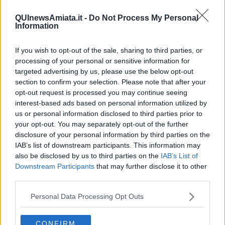
A
Fucecchio
alle 9,30 ritrovo in piazza XX Settembre, alle 10,30
QUInewsAmiata.it -
Do Not Process My Personal
partenza del corteo per le vie cittadine con la Filarmonica Mariotti,
Information
alle 11,30 in piazza Montanelli saluto del sindaco Alessio Spinelli e
comizio conclusivo di Fabio Berni della segreteria Cgil Toscana.
If you wish to opt-out of the sale, sharing to third parties, or
A
Gambassi Terme
si parte alle 7 col Cantamaggio per le vie
processing of your personal or sensitive information for
cittadine. Poi alle 9,30 Primo Maggio in piazza Roma, alle 10,30
targeted advertising by us, please use the below opt-out
saluto del sindaco Paolo Campinoti e comizio di Alberto GHheri
section to confirm your selection. Please note that after your
della Rsu della Slc Cgil Firenze-Prato-Pistoia.
opt-out request is processed you may continue seeing
A
Montaione
alle 8,30 ritrovo in piazza Gramsci, partenza del
interest-based ads based on personal information utilized by
corteo per le vie cittadine e deposizione di garofani al monumento
us or personal information disclosed to third parties prior to
ai Caduti davanti al Comune. Ore 10 arrivo presso il Teatro del
your opt-out. You may separately opt-out of the further
Popolo, saluto del sindaco e dello Spi Cgil di Montaione e comizio
disclosure of your personal information by third parties on the
conclusivo di Daniele Cecconi della Slc Cgil Firenze-Prato-Pistoia.
IAB’s list of downstream participants. This information may
Ore 11 Servizio Musicale a Villa Serena. Ore 11,30 deposizione di
also be disclosed by us to third parties on the
IAB’s List of
una corona al Cimitero del Capoluogo.
Downstream Participants
that may further disclose it to other
third parties.
A
Pontassieve
ore 10 concentramento in piazza Vittorio Emanuele
davanti al Comune. Ore 10,15 partenza corteo per le vie cittadine
Personal Data Processing Opt Outs
di Pontassieve e San Francesco di Pelago accompagnato dalla
Filarmonica Giacomo Puccini. Alle 11,15 comizio in piazza Verdi a
San Francesco di Pelago di Fabio Franchi, segretario Generale
CONFIRM