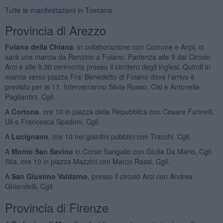
Tutte le manifestazioni in Toscana
Provincia di Arezzo
Foiano della Chiana
: in collaborazione con Comune e Anpi, ci
sarà una marcia da Renzino a Foiano. Partenza alle 9 dal Circolo
Arci e alle 9,30 cerimonia presso il cimitero degli inglesi. Quindi in
marcia verso piazza Fra' Benedetto di Foiano dove l’arrivo è
previsto per le 11. Interverranno Silvia Russo, Cisl e Antonella
Pagliantini, Cgil.
A
Cortona
, ore 10 in piazza della Repubblica con Cesare Farinelli,
Uil e Francesca Spadoni, Cgil.
A
Lucignano
, ore 10 nei giardini pubblici con Tracchi, Cgil.
A
Monte San Savino
in Corso Sangallo con Giulia Da Mario, Cgil.
Stia, ore 10 in piazza Mazzini con Marco Rossi, Cgil.
A
San Giustino Valdarno
, presso il circolo Arci con Andrea
Ghiandelli, Cgil.
Provincia di Firenze