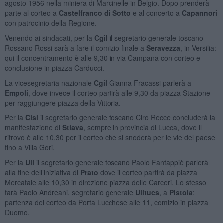
agosto 1956 nella miniera di Marcinelle in Belgio. Dopo prenderà
parte al corteo a
Castelfranco di Sotto
e al concerto a
Capannori
con patrocinio della Regione.
Venendo ai sindacati, per la
Cgil
il segretario generale toscano
Rossano Rossi sarà a fare il comizio finale a
Seravezza
, in Versilia:
qui il concentramento è alle 9,30 in via Campana con corteo e
conclusione in piazza Carducci.
La vicesegretaria nazionale
Cgil
Gianna Fracassi parlerà a
Empoli
, dove invece il corteo partirà alle 9,30 da piazza Stazione
per raggiungere piazza della Vittoria.
Per la
Cisl
il segretario generale toscano Ciro Recce concluderà la
manifestazione di
Stiava
, sempre in provincia di Lucca, dove il
ritrovo è alle 10,30 per il corteo che si snoderà per le vie del paese
fino a Villa Gori.
Per la
Uil
il segretario generale toscano Paolo Fantappiè parlerà
alla fine dell’iniziativa di
Prato
dove il corteo partirà da piazza
Mercatale alle 10,30 in direzione piazza delle Carceri. Lo stesso
farà Paolo Andreani, segretario generale
Uiltucs
, a
Pistoia
:
partenza del corteo da Porta Lucchese alle 11, comizio in piazza
Duomo.