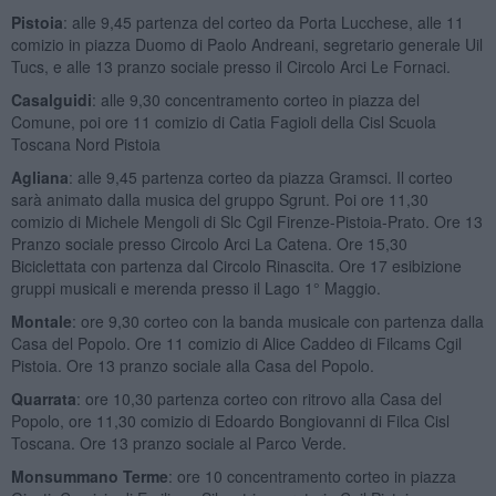
Pistoia
: alle 9,45 partenza del corteo da Porta Lucchese, alle 11
comizio in piazza Duomo di Paolo Andreani, segretario generale Uil
Tucs, e alle 13 pranzo sociale presso il Circolo Arci Le Fornaci.
Casalguidi
: alle 9,30 concentramento corteo in piazza del
Comune, poi ore 11 comizio di Catia Fagioli della Cisl Scuola
Toscana Nord Pistoia
Agliana
: alle 9,45 partenza corteo da piazza Gramsci. Il corteo
sarà animato dalla musica del gruppo Sgrunt. Poi ore 11,30
comizio di Michele Mengoli di Slc Cgil Firenze-Pistoia-Prato. Ore 13
Pranzo sociale presso Circolo Arci La Catena. Ore 15,30
Biciclettata con partenza dal Circolo Rinascita. Ore 17 esibizione
gruppi musicali e merenda presso il Lago 1° Maggio.
Montale
: ore 9,30 corteo con la banda musicale con partenza dalla
Casa del Popolo. Ore 11 comizio di Alice Caddeo di Filcams Cgil
Pistoia. Ore 13 pranzo sociale alla Casa del Popolo.
Quarrata
: ore 10,30 partenza corteo con ritrovo alla Casa del
Popolo, ore 11,30 comizio di Edoardo Bongiovanni di Filca Cisl
Toscana. Ore 13 pranzo sociale al Parco Verde.
Monsummano Terme
: ore 10 concentramento corteo in piazza