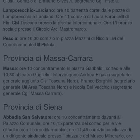
Giusti. Comizio di Emiliano Silvestri, segretario Cgil Pistoia.
Lamporecchio-Larciano
: ore 10 partenza cortei dalle piazze di
Lamporecchio e Larciano. Ore 11 comizio di Laura Baroncelli di
Fim Cisl Toscana presso la piscina intercomunale. Ore 13 pranzo
sociale presso il Circolo Arci Mastromarco.
Pescia
: ore 10,30 comizio in piazza Mazzini di Nicola Livi del
Coordinamento Uil Pistoia.
Provincia di Massa-Carrara
Massa
: ore 10 concentramento in piazza Garibaldi, corteo e alle
10,30 al teatro Guglielmi intervengono Andrea Figaia (segretario
generale aggiunto Cisl Toscana Nord), Franco Borghini (segretario
generale Uil Area Toscana Nord) e Nicola Del Vecchio (segretario
generale Cgil Massa Carrara).
Provincia di Siena
Abbadia San Salvatore
:
ore 10 concentramento davanti al
Palazzo Comunale, ore 10,15 partenza del corteo per le vie
cittadine con il corpo filarmonico, ore 11,45 comizio conclusivo di
un dirigente sindacale presso il piazzale del Museo Minerario, ore