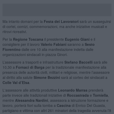
Ma intanto domani per la
Festa dei Lavoratori
sarà un susseguirsi
di cortei, comizi, commemorazioni, ma anche iniziative musicali e
ritrovi ricreativi.
Per la
Regione Toscana
il presidente
Eugenio Giani
e il
consigliere per il lavoro
Valerio Fabiani
saranno a
Sesto
Fiorentino
dalle ore 10 alla manifestazione indetta dalle
organizzazioni sindacali in piazza Ginori.
L’assessore a trasporti e infrastrutture
Stefano Baccelli
sarà alle
10,30 a
Fornaci di Barga
per la tradizionale manifestazione alla
presenza delle autorità civili, militari e religiose, mentre l’assessore
al diritto alla salute
Simone Bezzini
sarà al corteo dei sindacati a
Colle Val d’Elsa
.
L'assessore alle attività produttive
Leonardo Marras
prenderà
parte invece alle tradizionali iniziative di
Roccastrada
e
Torniella
,
mentre
Alessandra Nardini
, assessora a istruzione formazione e
lavoro, porterà fiori sulla tomba a
Cascina
di Enrico Del Guasta,
partigiano e vittima con altri 261 minatori della tragedia avvenuta l’8