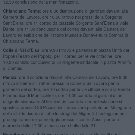
12,30 conclusione della manifestazione.
Chianciano Terme
: ore 8,30 distribuzione di garofani davanti alla
Camera del Lavoro, ore 10,50 ritrovo nei pressi della Sorgente
Sant’Elena, ore 11 corteo da piazzale Sorgente Sant’Elena a viale
Dante, ore 11,30 conclusione del corteo davanti alla Camera del
Lavoro ed esibizione dell’Istituto Musicale Bonaventura Somma di
Chianciano Terme.
Colle di Val d'Elsa
: ore 9,30 ritrovo e partenza in piazza Unità dei
Popoli (Teatro del Popolo) per il corteo per le vie cittadine, ore
10,30 comizio conclusivo di un dirigente sindacale in piazza Arnolfo
di Cambio.
Pienza
: ore 8 colazione davanti alla Camera del Lavoro, ore 9,30
ritrovo insieme ai Trattori presso la Camera del Lavoro per la
partenza del corteo, ore 10 corteo per le vie cittadine con la Banda
Filarmonica di Monticchiello, ore 11,30 comizio ai giardini di un
dirigente sindacale. Al termine del comizio la manifestazione si
sposterà presso Orti Piccolomini, dove sarà piantato un ‘Melograno
della vita’ in ricordo di tutte le stragi dei Migranti. I festeggiamenti
proseguiranno nel pomeriggio presso il centro Auser per una
merenda dalle 17,30 e musica con ballo dalle 21.
Poggibonsi
: ore 9 ritrovo e partenza in piazza Matteotti per il