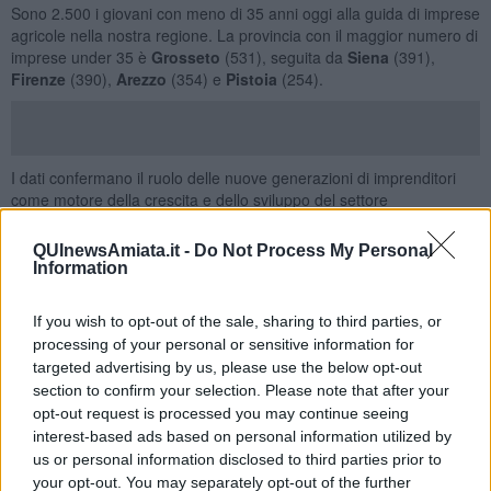
Sono 2.500 i giovani con meno di 35 anni oggi alla guida di imprese
agricole nella nostra regione. La provincia con il maggior numero di
imprese under 35 è
Grosseto
(531), seguita da
Siena
(391),
Firenze
(390),
Arezzo
(354) e
Pistoia
(254).
I dati confermano il ruolo delle nuove generazioni di imprenditori
come motore della crescita e dello sviluppo del settore
agroalimentare regionale. Secondo quanto emerso, quasi una
struttura agrituristica su due (47,2%) contribuisce in maniera
QUInewsAmiata.it -
Do Not Process My Personal
rilevante ai primati della Dop Economy del cibo e del vino. Tra le
Information
funzioni connesse più frequenti troviamo il conto terzi, la
trasformazione di prodotti vegetali (confetture, pasta, ecc.) e
If you wish to opt-out of the sale, sharing to third parties, or
animali (insaccati, ecc.), la produzione delle energie rinnovabili, la
processing of your personal or sensitive information for
didattica e l’agricoltura sociale.
targeted advertising by us, please use the below opt-out
Sono quattro le categorie in gara nell'edizione di quest’anno
section to confirm your selection. Please note that after your
dell'Oscar Green, che ruota attorno al tema
Giovani Oggi
:
opt-out request is processed you may continue seeing
Campagna Amica, Impresa Digitale e Sostenibile, Coltiviamo
interest-based ads based on personal information utilized by
Insieme,
e
+Impresa
. A queste si aggiungono due premi speciali
us or personal information disclosed to third parties prior to
nazionali:
Agri-influencer
e
Scuole di oggi, agricoltori del
your opt-out. You may separately opt-out of the further