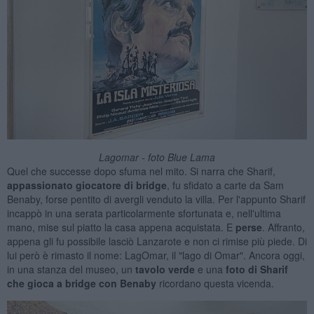
Lagomar - foto Blue Lama
Quel che successe dopo sfuma nel mito. Si narra che Sharif,
appassionato giocatore di bridge
, fu sfidato a carte da Sam
Benaby, forse pentito di avergli venduto la villa. Per l'appunto Sharif
incappò in una serata particolarmente sfortunata e, nell'ultima
mano, mise sul piatto la casa appena acquistata. E
perse
. Affranto,
appena gli fu possibile lasciò Lanzarote e non ci rimise più piede. Di
lui però è rimasto il nome: LagOmar, il "lago di Omar". Ancora oggi,
in una stanza del museo, un
tavolo verde
e una
foto di Sharif
che gioca a bridge con Benaby
ricordano questa vicenda.