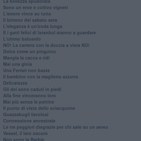
La bellezza spudorata
Sono un eroe e coltivo vigneti
L'amore vince su tutto
Il kimono del sabato sera
L'eleganza è un'onda lunga
E i gatti felici di Istanbul stanno a guardare
L'ultimo baluardo
NO! La camera con la doccia a vista NO!
Dolce come un pinguino
Mangia la cacca e ridi
Mai una gioia
Una Ferrari non basta
Il bambino con la maglietta azzurra
Delicatezza
Gli dei sono caduti in piedi
Alla fine vinceranno loro
Mai più senza le pattine
Il punto di vista dello sciacquone
Guazzabugli favolosi
Connessione ancestrale
Le tre peggiori disgrazie per chi sale su un aereo
Vessel, il lato oscuro
Non sono la Barbie