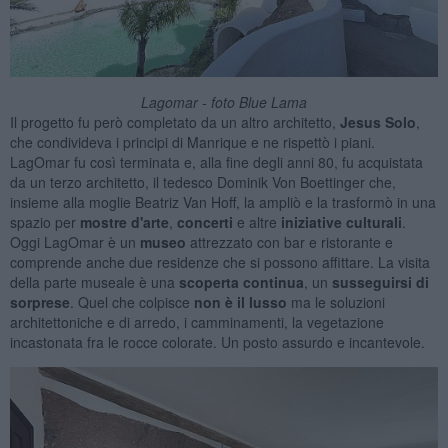
Lagomar - foto Blue Lama
Il progetto fu però completato da un altro architetto,
Jesus Solo
,
che condivideva i principi di Manrique e ne rispettò i piani.
LagOmar fu così terminata e, alla fine degli anni 80, fu acquistata
da un terzo architetto, il tedesco Dominik Von Boettinger che,
insieme alla moglie Beatriz Van Hoff, la ampliò e la trasformò in una
spazio per
mostre d'arte
,
concerti
e altre
iniziative culturali
.
Oggi LagOmar è un
museo
attrezzato con bar e ristorante e
comprende anche due residenze che si possono affittare. La visita
della parte museale è una
scoperta continua
, un
susseguirsi di
sorprese
. Quel che colpisce
non è
il lusso
ma le soluzioni
architettoniche e di arredo, i camminamenti, la vegetazione
incastonata fra le rocce colorate. Un posto assurdo e incantevole.