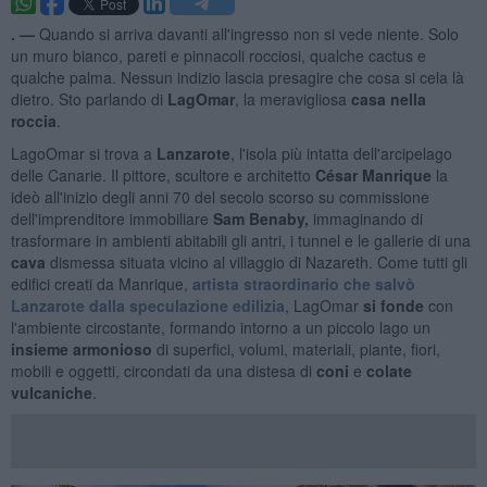
. —
Quando si arriva davanti all'ingresso non si vede niente. Solo
un muro bianco, pareti e pinnacoli rocciosi, qualche cactus e
qualche palma. Nessun indizio lascia presagire che cosa si cela là
dietro. Sto parlando di
LagOmar
, la meravigliosa
casa nella
roccia
.
LagoOmar si trova a
Lanzarote
, l'isola più intatta dell'arcipelago
delle Canarie. Il pittore, scultore e architetto
César Manrique
la
ideò all'inizio degli anni 70 del secolo scorso su commissione
dell'imprenditore immobiliare
Sam Benaby,
immaginando di
trasformare in ambienti abitabili gli antri, i tunnel e le gallerie di una
cava
dismessa situata vicino al villaggio di Nazareth. Come tutti gli
edifici creati da Manrique,
artista straordinario che salvò
Lanzarote dalla speculazione edilizia
, LagOmar
si fonde
con
l'ambiente circostante, formando intorno a un piccolo lago un
insieme armonioso
di superfici, volumi, materiali, piante, fiori,
mobili e oggetti, circondati da una distesa di
coni
e
colate
vulcaniche
.