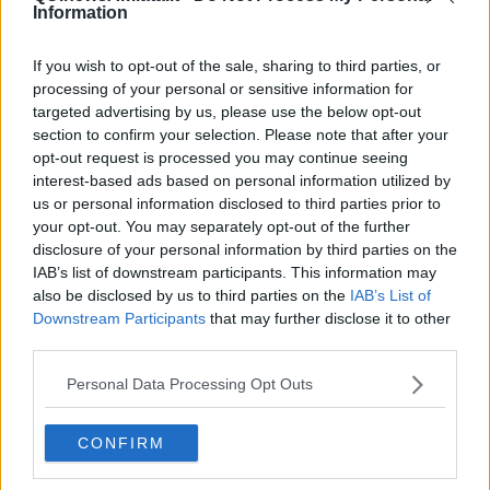
in commercio,se ne trovano in un qualsiasi negozio per animali
Information
anche a prezzi più bassi, da ogni tappetino si ricavano 6
mascherine: il costo di una mascherina è inferiore a
10 centesimi
,
If you wish to opt-out of the sale, sharing to third parties, or
ci si può stare.
processing of your personal or sensitive information for
targeted advertising by us, please use the below opt-out
section to confirm your selection. Please note that after your
opt-out request is processed you may continue seeing
interest-based ads based on personal information utilized by
us or personal information disclosed to third parties prior to
your opt-out. You may separately opt-out of the further
disclosure of your personal information by third parties on the
IAB’s list of downstream participants. This information may
also be disclosed by us to third parties on the
IAB’s List of
Downstream Participants
that may further disclose it to other
third parties.
Personal Data Processing Opt Outs
A contatto con il volto andrà la parte morbida, quella più ovattata,
verso l’esterno, invece, quella impermeabile, dove la saliva del
vicino non può passare. Per vedere come fare vi invito a dare
CONFIRM
un’occhiata al video, una volta presa la mano
in meno di due
minuti
ce la facciamo. Sarà un modo diverso per passare il tempo,