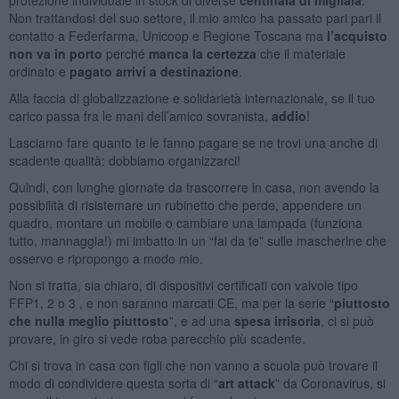
Non trattandosi del suo settore, il mio amico ha passato pari pari il
contatto a Federfarma, Unicoop e Regione Toscana ma
l’acquisto
non va in porto
perché
manca la certezza
che il materiale
ordinato e
pagato arrivi a destinazione
.
Alla faccia di globalizzazione e solidarietà internazionale, se il tuo
carico passa fra le mani dell’amico sovranista,
addio
!
Lasciamo fare quanto te le fanno pagare se ne trovi una anche di
scadente qualità: dobbiamo organizzarci!
Quindi, con lunghe giornate da trascorrere in casa, non avendo la
possibilità di risistemare un rubinetto che perde, appendere un
quadro, montare un mobile o cambiare una lampada (funziona
tutto, mannaggia!) mi imbatto in un “fai da te” sulle mascherine che
osservo e ripropongo a modo mio.
Non si tratta, sia chiaro, di dispositivi certificati con valvole tipo
FFP1, 2 o 3 , e non saranno marcati CE, ma per la serie “
piuttosto
che nulla meglio piuttosto
”, e ad una
spesa irrisoria
, ci si può
provare, in giro si vede roba parecchio più scadente.
Chi si trova in casa con figli che non vanno a scuola può trovare il
modo di condividere questa sorta di “
art attack
” da Coronavirus, si