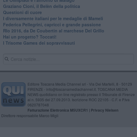
Le Olimpiadi e l'affronto di Malagò
Graziano Cioni, il Belèn della politica
Questioni di cuore
I diversamente italiani per le medaglie di Mameli
Federica Pellegrini, capricci e grande passione
RIo 2016, da De Coubertin al marchese Del Grillo
​Hai un progetto? Toccati!
​I Trisome Games dei sopravvissuti
Editore Toscana Media Channel srl - Via Dei Martelli, 8 - 50129
FIRENZE - info@toscanamediachannel.it. TOSCANA MEDIA
NEWS quotidiano on line registrato presso il Tribunale di Firenze
al n. 5935 del 27.09.2013. Iscrizione ROC 22105 - C.F. e P.Iva
0620787048
Fatturazione Elettronica M5UXCR1 |
Privacy Nielsen
Direttore responsabile Marco Migli
Powered by
Aperion.it