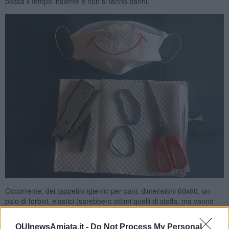
passa il tempo insieme e non si fanno danni.
Occorrente: dei tappetini igienici per cani, dimensioni 60x60, un
paio di forbici, elastici (sarebbero ottimi quelli di stoffa, ma vanno
bene anche quelli semplici di gomma e si possono riutilizzare), una
cucitrice. I tappetini li ho pagati meno di 5 euro (confezione da 10),
QUInewsAmiata.it -
Do Not Process My Personal