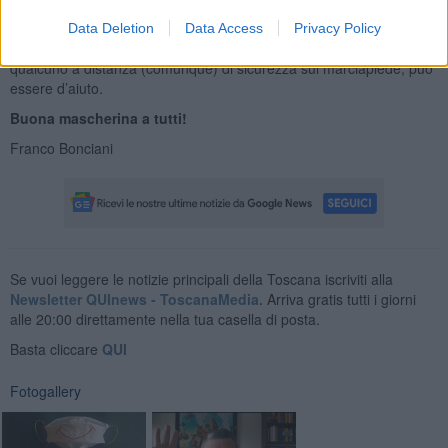
terremo in scacco la terribile Lobby delle Mascherine (che ha preso
il posto di quella dei sacchetti della verdura al supermercato), e,
Data Deletion
Data Access
Privacy Policy
almeno per portare a spasso il cane o incrociare senza danni
qualcuno a distanza (comunque) di sicurezza sul marciapiede, può
essere d’aiuto.
Buona mascherina a tutti!
Franco Bonciani
Se vuoi leggere le notizie principali della Toscana iscriviti alla
Newsletter QUInews - ToscanaMedia.
Arriva gratis tutti i giorni
alle 20:00 direttamente nella tua casella di posta.
Basta cliccare
QUI
Fotogallery