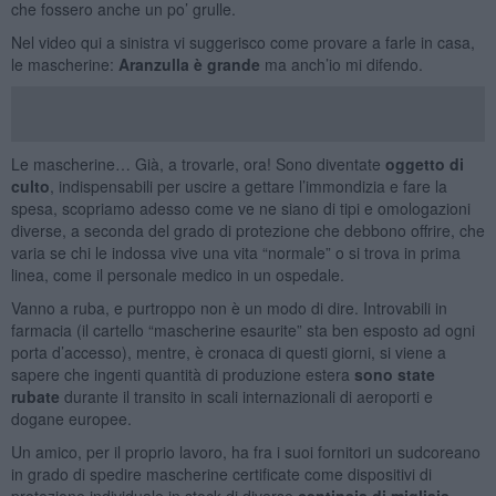
che fossero anche un po’ grulle.
Nel video qui a sinistra vi suggerisco come provare a farle in casa,
le mascherine:
Aranzulla è grande
ma anch’io mi difendo.
Le mascherine… Già, a trovarle, ora! Sono diventate
oggetto di
culto
, indispensabili per uscire a gettare l’immondizia e fare la
spesa, scopriamo adesso come ve ne siano di tipi e omologazioni
diverse, a seconda del grado di protezione che debbono offrire, che
varia se chi le indossa vive una vita “normale” o si trova in prima
linea, come il personale medico in un ospedale.
Vanno a ruba, e purtroppo non è un modo di dire. Introvabili in
farmacia (il cartello “mascherine esaurite” sta ben esposto ad ogni
porta d’accesso), mentre, è cronaca di questi giorni, si viene a
sapere che ingenti quantità di produzione estera
sono state
rubate
durante il transito in scali internazionali di aeroporti e
dogane europee.
Un amico, per il proprio lavoro, ha fra i suoi fornitori un sudcoreano
in grado di spedire mascherine certificate come dispositivi di
protezione individuale in stock di diverse
centinaia di migliaia
.