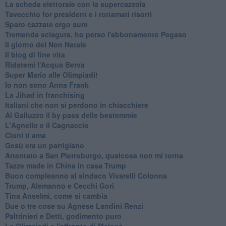
La scheda elettorale con la supercazzola
Tavecchio for president e i rottamati risorti
Sparo cazzate ergo sum
Tremenda sciagura, ho perso l'abbonamento Pegaso
Il giorno del Non Natale
Il blog di fine vita
​Ridatemi l’Acqua Berva
Super Mario alle Olimpiadi!
Io non sono Anna Frank
​La Jihad in franchising
Italiani che non si perdono in chiacchiere
Al Galluzzo il by pass delle bestemmie
L'Agnello e il Cagnaccio
Cioni ti ama
​Gesù era un partigiano
Attentato a San Pietroburgo, qualcosa non mi torna
Tazze made in China in casa Trump
Buon compleanno al sindaco Vivarelli Colonna
Trump, Alemanno e Cecchi Gori
Tina Anselmi, come si cambia
Due o tre cose su Agnese Landini Renzi
Paltrinieri e Detti, godimento puro