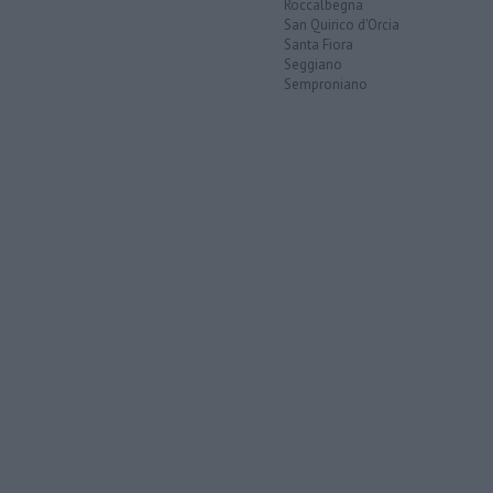
Roccalbegna
San Quirico d'Orcia
Santa Fiora
Seggiano
Semproniano