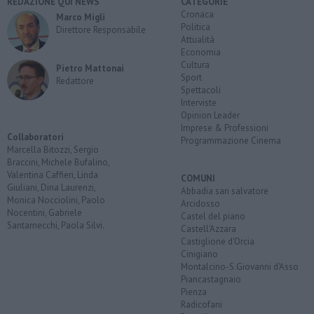
REDAZIONE QUI NEWS
CATEGORIE
Cronaca
Marco Migli
Politica
Direttore Responsabile
Attualità
Economia
Cultura
Pietro Mattonai
Sport
Redattore
Spettacoli
Interviste
Opinion Leader
Imprese & Professioni
Collaboratori
Programmazione Cinema
Marcella Bitozzi, Sergio
Braccini, Michele Bufalino,
Valentina Caffieri, Linda
COMUNI
Giuliani, Dina Laurenzi,
Abbadia san salvatore
Monica Nocciolini, Paolo
Arcidosso
Nocentini, Gabriele
Castel del piano
Santarnecchi, Paola Silvi.
Castell'Azzara
Castiglione d'Orcia
Cinigiano
Montalcino-S.Giovanni d'Asso
Piancastagnaio
Pienza
Radicofani