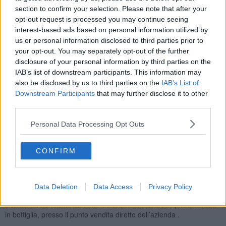
della provincia di Siena. Per ben dieci giovedì, fino al 18 novembre,
section to confirm your selection. Please note that after your
torna all’ora di cena l’appuntamento in cui le Doc e le Docg di Siena
opt-out request is processed you may continue seeing
si uniranno ai sapori della tradizione culinaria senese per farci
interest-based ads based on personal information utilized by
assaporare la storia del territorio. Così, i giovedì di Tra Borghi e
us or personal information disclosed to third parties prior to
Cantine, nei ristoranti posti sui Sentieri del Gusto, potremo
your opt-out. You may separately opt-out of the further
assaporare i piatti della cucina tradizionale senese e toscana
disclosure of your personal information by third parties on the
proposti in un menù pensato e dedicato alla serata in abbinamento
IAB’s list of downstream participants. This information may
con i vini del territorio.
also be disclosed by us to third parties on the
IAB’s List of
Downstream Participants
that may further disclose it to other
third parties.
La forza di “Tra Borghi e Cantine – I Sentieri del Gusto” è l’alleanza
Personal Data Processing Opt Outs
con le aziende vitivinicole del territorio, ognuna di loro offrirà ai
clienti delle serate di Tra borghi e Cantine, visite e degustazioni o
CONFIRM
sconti nella propria azienda.
L’Azienda agricola Trequanda, che
presenterà i suoi vini nel menù del
16 settembre al Ristorante
Betulia, offrirà ai soli partecipanti alla cena, dal 1 ottobre al 31
dicembre 2021 la possibilità di una visita con degustazione di 3
Data Deletion
Data Access
Privacy Policy
etichette a 15 euro a persona oppure un ingresso a 30 euro con
visita in cantina, oltre che uno sconto del 10% sull’acquisto dei vini
in bottiglia, presso il punto vendita diretto dell’azienda .