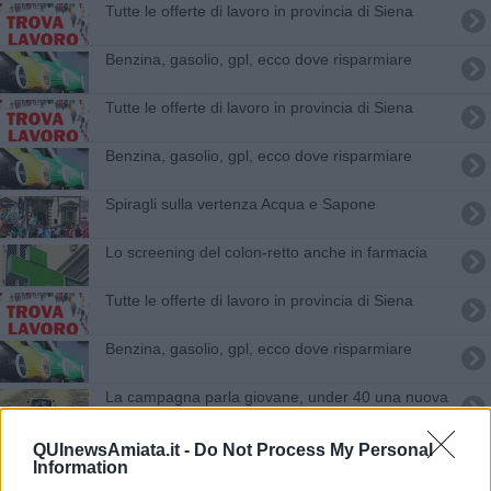
​Tutte le offerte di lavoro in provincia di Siena
​Benzina, gasolio, gpl, ecco dove risparmiare
​Tutte le offerte di lavoro in provincia di Siena
​Benzina, gasolio, gpl, ecco dove risparmiare
Spiragli sulla vertenza Acqua e Sapone
Lo screening del colon-retto anche in farmacia
​Tutte le offerte di lavoro in provincia di Siena
​Benzina, gasolio, gpl, ecco dove risparmiare
La campagna parla giovane, under 40 una nuova
azienda su 3
​Tutte le offerte di lavoro in provincia di Siena
QUInewsAmiata.it -
Do Not Process My Personal
Information