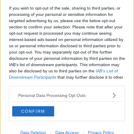
​Benzina, gasolio, gpl, ecco dove risparmiare
If you wish to opt-out of the sale, sharing to third parties, or
Gasolio annacquato o rischioso, 105mila litri
processing of your personal or sensitive information for
sequestrati
targeted advertising by us, please use the below opt-out
section to confirm your selection. Please note that after your
​Tutte le offerte di lavoro in provincia di Siena
opt-out request is processed you may continue seeing
interest-based ads based on personal information utilized by
​Benzina, gasolio, gpl, ecco dove risparmiare
us or personal information disclosed to third parties prior to
your opt-out. You may separately opt-out of the further
​Tutte le offerte di lavoro in provincia di Siena
disclosure of your personal information by third parties on the
IAB’s list of downstream participants. This information may
​Benzina, gasolio, gpl, ecco dove risparmiare
also be disclosed by us to third parties on the
IAB’s List of
Downstream Participants
that may further disclose it to other
Email e sms a nome del Cup ma è una truffa
third parties.
​Tutte le offerte di lavoro in provincia di Siena
Personal Data Processing Opt Outs
​Benzina, gasolio, gpl, ecco dove risparmiare
CONFIRM
​Tutte le offerte di lavoro in provincia di Siena
Data Deletion
Data Access
Privacy Policy
​Benzina, gasolio, gpl, ecco dove risparmiare