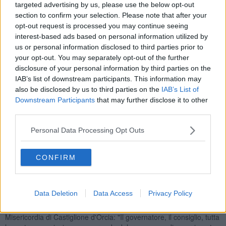
targeted advertising by us, please use the below opt-out
Siena.
section to confirm your selection. Please note that after your
opt-out request is processed you may continue seeing
interest-based ads based on personal information utilized by
us or personal information disclosed to third parties prior to
Sul posto, oltre ai sanitari del 118 accorsi con un'automedica e due
your opt-out. You may separately opt-out of the further
ambulanze, sono intervenuti anche i vigili del fuoco e le forze
disclosure of your personal information by third parties on the
dell’ordine che si sono occupate dei rilievi volti a ricostruire l'esatta
IAB’s list of downstream participants. This information may
dinamica del drammatico incidente.
also be disclosed by us to third parties on the
IAB’s List of
Downstream Participants
that may further disclose it to other
"Con profondo dolore e tristezza - si legge in un post sulla pagina
Facebook del Comune di Castiglione d'Orcia- ci giunge la notizia
third parties.
dell'improvvisa scomparsa del nostro concittadino Azzolino Bellugi,
avvenuta mentre stava svolgendo il servizio di volontariato alla
Personal Data Processing Opt Outs
Misericordia Castiglione D'Orcia, persona benvoluta da tutti,
sempre pronto a dispensare una battuta e un sorriso, storico
CONFIRM
musicista tra le file della Filarmonica La Castigliana, persona
sempre impegnata nel sociale e nella comunità. Ci stringiamo al
dolore di tutta la famiglia porgendo le nostre più sentite
condoglianze".
Data Deletion
Data Access
Privacy Policy
Parole di profondo cordoglio sono state espresse anche dalla
Misericordia di Castiglione d'Orcia: "Il governatore, il consiglio, tutta