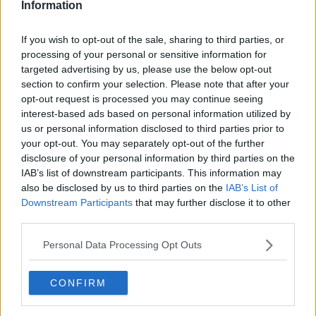
Information
"Il reddito di cittadinanza è un imbroglio"
If you wish to opt-out of the sale, sharing to third parties, or
Visita al centro di solidarietà Ceis
processing of your personal or sensitive information for
targeted advertising by us, please use the below opt-out
C'è la neve ma il vento chiude gli impianti
section to confirm your selection. Please note that after your
opt-out request is processed you may continue seeing
Il sindaco Tondi ospite di Amiata radio
interest-based ads based on personal information utilized by
us or personal information disclosed to third parties prior to
La Lega interviene su Mps e caso David Rossi
your opt-out. You may separately opt-out of the further
disclosure of your personal information by third parties on the
Solo 0-0 per l'Amiata
IAB’s list of downstream participants. This information may
also be disclosed by us to third parties on the
IAB’s List of
Amateatro, si parte con la storia di Lazzaretti
Downstream Participants
that may further disclose it to other
third parties.
Contributi del Comune per le associazioni
Personal Data Processing Opt Outs
E-Goodlife, il nuovo servizio per gestire la casa
CONFIRM
Un milione per la neve