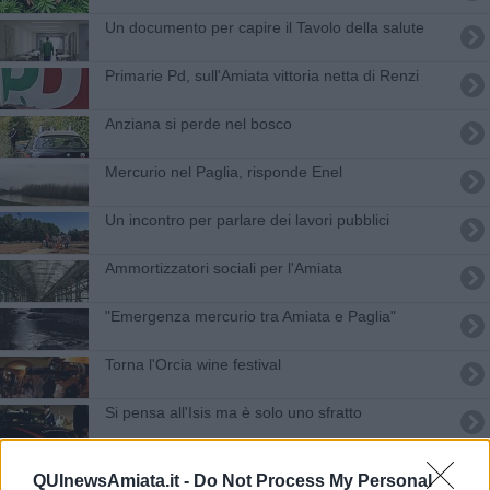
Un documento per capire il Tavolo della salute
Primarie Pd, sull'Amiata vittoria netta di Renzi
Anziana si perde nel bosco
Mercurio nel Paglia, risponde Enel
Un incontro per parlare dei lavori pubblici
Ammortizzatori sociali per l'Amiata
"Emergenza mercurio tra Amiata e Paglia"
Torna l'Orcia wine festival
Si pensa all'Isis ma è solo uno sfratto
A San Filippo la quinta Giornata ecologica
QUInewsAmiata.it -
Do Not Process My Personal