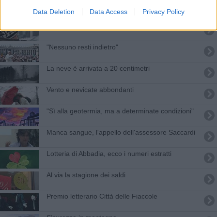
Garantiti i collegamenti con Cetona e Montalcino
Data Deletion
Data Access
Privacy Policy
Ancora freddo e temperature in picchiata
"Nessuno resti indietro"
La neve è arrivata a 20 centimetri
Vento e nevicate abbondanti
"Sì alla geotermia, ma a determinate condizioni"
Manca sangue, l'appello dell'assessore Saccardi
Lotteria di Abbadia, ecco i numeri estratti
Al via la stagione dei saldi
​Premio letterario Città delle Fiaccole