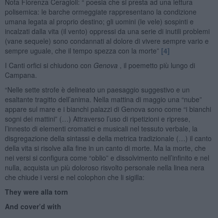
Nota Fiorenza Ceragioli: “ poesia che si presta ad una lettura
polisemica: le barche ormeggiate rappresentano la condizione
umana legata al proprio destino; gli uomini (le vele) sospinti e
incalzati dalla vita (il vento) oppressi da una serie di inutili problemi
(vane sequele) sono condannati al dolore di vivere sempre vario e
sempre uguale, che il tempo spezza con la morte”
[4]
I Canti orfici si chiudono con
Genova
, il poemetto più lungo di
Campana.
“Nelle sette strofe è delineato un paesaggio suggestivo e un
esaltante tragitto dell’anima. Nella mattina di maggio una “nube”
appare sul mare e i bianchi palazzi di Genova sono come “i bianchi
sogni dei mattini” (…) Attraverso l’uso di ripetizioni e riprese,
l’innesto di elementi cromatici e musicali nel tessuto verbale, la
disgregazione della sintassi e della metrica tradizionale (…) il canto
della vita si risolve alla fine in un canto di morte. Ma la morte, che
nei versi si configura come “oblio” e dissolvimento nell’infinito e nel
nulla, acquista un più doloroso risvolto personale nella linea nera
che chiude i versi e nel colophon che li sigilla:
They were alla torn
And cover’d with