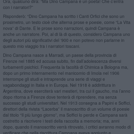
Ora, qualcuno dirà: “Ma Dino Campana è un poeta! Che c’entra
con i narratori?”
Risponderò: “Dino Campana ha scritto i Canti Orfici che sono un
prosimetro, un testo cioè che alterna prose e poesie, come “La Vita
nova” di Dante. E le prose sono narrazioni, quindi Campana è
anche un narratore. Poi, al di là di questo, considero Campana uno
degli autori più significativi del ‘900 e non potevo non parlarne in
questo mio viaggio tra i narratori toscani.
Dino Campana nasce a Marradi, un paese della provincia di
Firenze nel 1885 ed accusa subito, fin dall’adolescenza diversi
turbamenti psichici. Frequenta la facoltà di Chimica a Bologna ma,
dopo un primo internamento nel manicomio di Imola nel 1906
interrompe gli studi e intraprende una serie di viaggi e
vagabondaggi in Italia e in Europa. Nel 1918 è addirittura in
Argentina, dove eserciterà vari mestieri, tra cui il gaucho, ma l’anno
dopo ritorna a Firenze dove tenterà di riprendere, ma senza
successo gli studi universitari. Nel 1913 consegna a Papini e Soffici,
direttori della rivista “Lacerba” il manoscritto di un volume di poesie
dal titolo “Il più lungo giorno”, ma Soffici lo perde e Campana sarà
costretto a riscrivere i testi della raccolta a memoria; ma, anni
dopo, quando il manoscritto verrà ritrovato, i critici avranno modo di
verificare che nella riscrittura Campana aveva aggiunto e