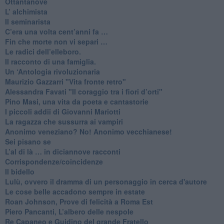
​Ottantanove
​L’ alchimista
Il seminarista
​C’era una volta cent’anni fa …
​Fin che morte non vi separi …
​Le radici dell’elleboro.
​Il racconto di una famiglia.
Un ‘Antologia rivoluzionaria
​Maurizio Gazzarri "Vita fronte retro"
​Alessandra Favati "Il coraggio tra i fiori d’orti"
​Pino Masi, una vita da poeta e cantastorie
​I piccoli addii di Giovanni Mariotti
​La ragazza che sussurra ai vampiri
​Anonimo veneziano? No! Anonimo vecchianese!
​Sei pisano se
​L’al di là … in diciannove racconti
Corrispondenze/coincidenze
Il bidello
Lulù, ovvero il dramma di un personaggio in cerca d'autore
Le cose belle accadono sempre in estate
Roan Johnson, Prove di felicità a Roma Est
Piero Pancanti, L’albero delle nespole
Re Capaneo e Guidino del grande Fratello