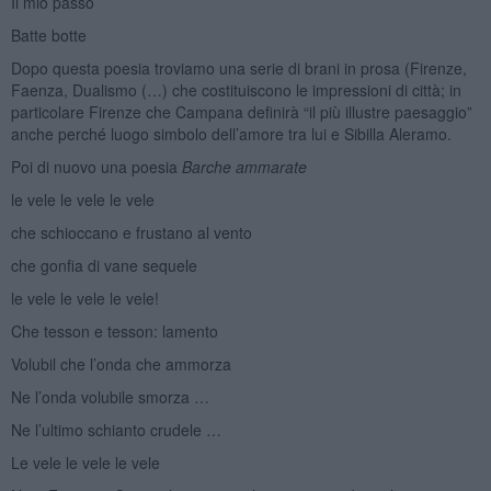
Il mio passo
Batte botte
Dopo questa poesia troviamo una serie di brani in prosa (Firenze,
Faenza, Dualismo (…) che costituiscono le impressioni di città; in
particolare Firenze che Campana definirà “il più illustre paesaggio”
anche perché luogo simbolo dell’amore tra lui e Sibilla Aleramo.
Poi di nuovo una poesia
Barche ammarate
le vele le vele le vele
che schioccano e frustano al vento
che gonfia di vane sequele
le vele le vele le vele!
Che tesson e tesson: lamento
Volubil che l’onda che ammorza
Ne l’onda volubile smorza …
Ne l’ultimo schianto crudele …
Le vele le vele le vele