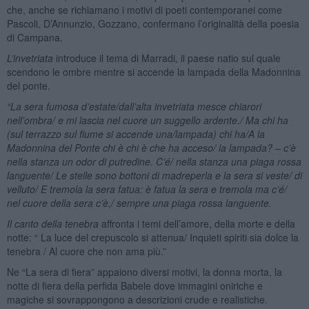
che, anche se richiamano i motivi di poeti contemporanei come
Pascoli, D’Annunzio, Gozzano, confermano l’originalità della poesia
di Campana.
L’invetriata
introduce il tema di Marradi, il paese natio sul quale
scendono le ombre mentre si accende la lampada della Madonnina
del ponte.
“La sera fumosa d’estate/dall’alta invetriata mesce chiarori
nell’ombra/ e mi lascia nel cuore un suggello ardente./ Ma chi ha
(sul terrazzo sul fiume si accende una/lampada) chi ha/A la
Madonnina del Ponte chi è chi è che ha acceso/ la lampada? – c’è
nella stanza un odor di putredine. C’é/ nella stanza una piaga rossa
languente/ Le stelle sono bottoni di madreperla e la sera si veste/ di
velluto/ E tremola la sera fatua: è fatua la sera e tremola ma c’é/
nel cuore della sera c’è,/ sempre una piaga rossa languente.
Il canto della tenebra
affronta i temi dell’amore, della morte e della
notte: “ La luce del crepuscolo si attenua/ Inquieti spiriti sia dolce la
tenebra / Al cuore che non ama più.”
Ne “La sera di fiera” appaiono diversi motivi, la donna morta, la
notte di fiera della perfida Babele dove immagini oniriche e
magiche si sovrappongono a descrizioni crude e realistiche.