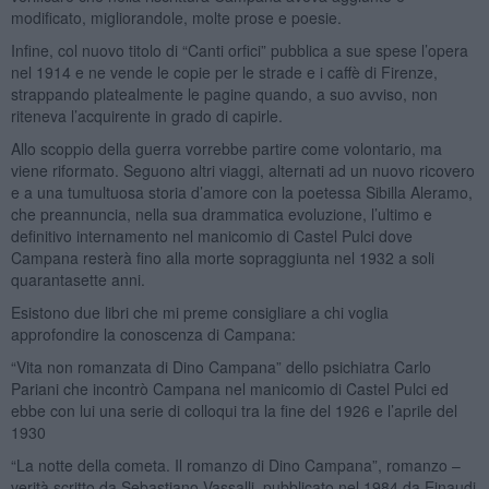
modificato, migliorandole, molte prose e poesie.
Infine, col nuovo titolo di “Canti orfici” pubblica a sue spese l’opera
nel 1914 e ne vende le copie per le strade e i caffè di Firenze,
strappando platealmente le pagine quando, a suo avviso, non
riteneva l’acquirente in grado di capirle.
Allo scoppio della guerra vorrebbe partire come volontario, ma
viene riformato. Seguono altri viaggi, alternati ad un nuovo ricovero
e a una tumultuosa storia d’amore con la poetessa Sibilla Aleramo,
che preannuncia, nella sua drammatica evoluzione, l’ultimo e
definitivo internamento nel manicomio di Castel Pulci dove
Campana resterà fino alla morte sopraggiunta nel 1932 a soli
quarantasette anni.
Esistono due libri che mi preme consigliare a chi voglia
approfondire la conoscenza di Campana:
“Vita non romanzata di Dino Campana” dello psichiatra Carlo
Pariani che incontrò Campana nel manicomio di Castel Pulci ed
ebbe con lui una serie di colloqui tra la fine del 1926 e l’aprile del
1930
“La notte della cometa. Il romanzo di Dino Campana”, romanzo –
verità scritto da Sebastiano Vassalli, pubblicato nel 1984 da Einaudi