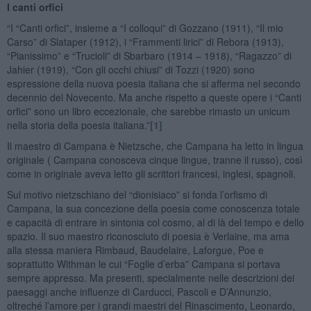
I canti orfici
“I “Canti orfici”, insieme a “I colloqui” di Gozzano (1911), “Il mio
Carso” di Slataper (1912), i “Frammenti lirici” di Rebora (1913),
“Pianissimo” e “Trucioli” di Sbarbaro (1914 – 1918), “Ragazzo” di
Jahier (1919), “Con gli occhi chiusi” di Tozzi (1920) sono
espressione della nuova poesia italiana che si afferma nel secondo
decennio del Novecento. Ma anche rispetto a queste opere i “Canti
orfici” sono un libro eccezionale, che sarebbe rimasto un unicum
nella storia della poesia italiana.”
[1]
Il maestro di Campana è Nietzsche, che Campana ha letto in lingua
originale ( Campana conosceva cinque lingue, tranne il russo), così
come in originale aveva letto gli scrittori francesi, inglesi, spagnoli.
Sul motivo nietzschiano del “dionisiaco” si fonda l’orfismo di
Campana, la sua concezione della poesia come conoscenza totale
e capacità di entrare in sintonia col cosmo, al di là del tempo e dello
spazio. Il suo maestro riconosciuto di poesia è Verlaine, ma ama
alla stessa maniera Rimbaud, Baudelaire, Laforgue, Poe e
soprattutto Withman le cui “Foglie d’erba” Campana si portava
sempre appresso. Ma presenti, specialmente nelle descrizioni dei
paesaggi anche influenze di Carducci, Pascoli e D’Annunzio,
oltreché l’amore per i grandi maestri del Rinascimento, Leonardo,