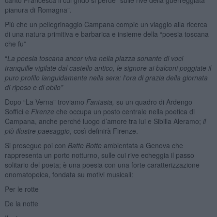
pianura di Romagna”.
Più che un pellegrinaggio Campana compie un viaggio alla ricerca
di una natura primitiva e barbarica e insieme della “poesia toscana
che fu”
“
La poesia toscana ancor viva nella piazza sonante di voci
tranquille vigilate dal castello antico, le signore ai balconi poggiate il
puro profilo languidamente nella sera: l’ora di grazia della giornata
di riposo e di oblio”
Dopo “La Verna” troviamo
Fantasia,
su un quadro di Ardengo
Soffici e
Firenze
che occupa un posto centrale nella poetica di
Campana, anche perché luogo d’amore tra lui e Sibilla Aleramo;
il
più illustre paesaggio
, così definirà Firenze.
Si prosegue poi con
Batte Botte
ambientata a Genova che
rappresenta un porto notturno, sulle cui rive echeggia il passo
solitario del poeta; è una poesia con una forte caratterizzazione
onomatopeica, fondata su motivi musicali:
Per le rotte
De la notte