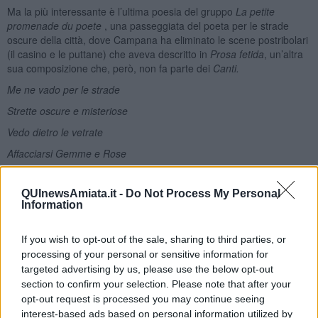
Ma la più interessante è l’ultima poesia del gruppo
La petite
promenade du poete
, una passeggiata del poeta per le strade
oscure della città, dove Campana ha eliminato le scene postribolari
(il casino e le puttane) che aveva descritto in
Prosa fetida
, un’altra
sua composizione che, però, non fa parte dei
Canti.
Me ne vado per le strade
Strette oscure e misteriose
Vedo dietro le vetrate
Affacciarsi Gemme e Rose
Dalle scale misteriose
QUInewsAmiata.it -
Do Not Process My Personal
C’è chi scende brancolando
Information
Dietro i vetri rilucenti
Stan le ciane
[3]
commentando.
If you wish to opt-out of the sale, sharing to third parties, or
processing of your personal or sensitive information for
In Prosa fetida
targeted advertising by us, please use the below opt-out
Dove dietro le vetrate
section to confirm your selection. Please note that after your
opt-out request is processed you may continue seeing
Se ne stanno Gemme e Rose
interest-based ads based on personal information utilized by