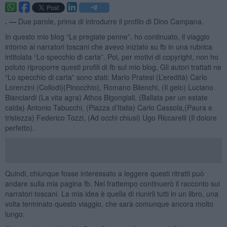
. —
Due parole, prima di introdurre il profilo di Dino Campana.
In questo mio blog “Le pregiate penne”, ho continuato, il viaggio
intorno ai narratori toscani che avevo iniziato su fb in una rubrica
intitolata “Lo specchio di carta”. Poi, per motivi di copyright, non ho
potuto riproporre questi profili di fb sul mio blog, Gli autori trattati ne
“Lo specchio di carta” sono stati: Mario Pratesi (L’eredità) Carlo
Lorenzini (Collodi)(Pinocchio), Romano Bilenchi, (Il gelo) Luciano
Bianciardi (La vita agra) Athos Bigongiali, (Ballata per un estate
calda) Antonio Tabucchi, (Piazza d’Italia) Carlo Cassola,(Paura e
tristezza) Federico Tozzi, (Ad occhi chiusi) Ugo Riccarelli (Il dolore
perfetto).
Quindi, chiunque fosse interessato a leggere questi ritratti può
andare sulla mia pagina fb. Nel frattempo continuerò il racconto sui
narratori toscani. La mia idea è quella di riunirli tutti in un libro, una
volta terminato questo viaggio, che sarà comunque ancora molto
lungo.