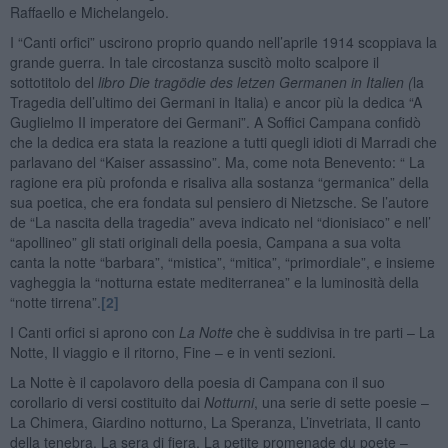
Raffaello e Michelangelo.
I “Canti orfici” uscirono proprio quando nell’aprile 1914 scoppiava la
grande guerra. In tale circostanza suscitò molto scalpore il
sottotitolo del
libro Die tragödie des letzen Germanen in Italien (
la
Tragedia dell’ultimo dei Germani in Italia) e ancor più la dedica “A
Guglielmo II imperatore dei Germani”. A Soffici Campana confidò
che la dedica era stata la reazione a tutti quegli idioti di Marradi che
parlavano del “Kaiser assassino”. Ma, come nota Benevento: “ La
ragione era più profonda e risaliva alla sostanza “germanica” della
sua poetica, che era fondata sul pensiero di Nietzsche. Se l’autore
de “La nascita della tragedia” aveva indicato nel “dionisiaco” e nell’
“apollineo” gli stati originali della poesia, Campana a sua volta
canta la notte “barbara”, “mistica”, “mitica”, “primordiale”, e insieme
vagheggia la “notturna estate mediterranea” e la luminosità della
“notte tirrena”.
[2]
I Canti orfici si aprono con
La Notte
che è suddivisa in tre parti – La
Notte, Il viaggio e il ritorno, Fine – e in venti sezioni.
La Notte è il capolavoro della poesia di Campana con il suo
corollario di versi costituito dai
Notturni
, una serie di sette poesie –
La Chimera, Giardino notturno, La Speranza, L’invetriata, Il canto
della tenebra, La sera di fiera, La petite promenade du poete –