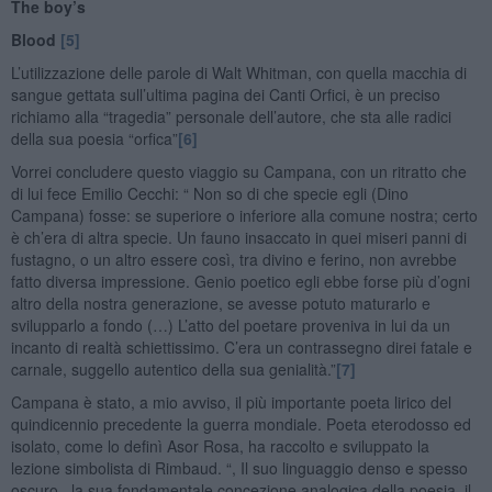
The boy’s
Blood
[5]
L’utilizzazione delle parole di Walt Whitman, con quella macchia di
sangue gettata sull’ultima pagina dei Canti Orfici, è un preciso
richiamo alla “tragedia” personale dell’autore, che sta alle radici
della sua poesia “orfica”
[6]
Vorrei concludere questo viaggio su Campana, con un ritratto che
di lui fece Emilio Cecchi: “ Non so di che specie egli (Dino
Campana) fosse: se superiore o inferiore alla comune nostra; certo
è ch’era di altra specie. Un fauno insaccato in quei miseri panni di
fustagno, o un altro essere così, tra divino e ferino, non avrebbe
fatto diversa impressione. Genio poetico egli ebbe forse più d’ogni
altro della nostra generazione, se avesse potuto maturarlo e
svilupparlo a fondo (…) L’atto del poetare proveniva in lui da un
incanto di realtà schiettissimo. C’era un contrassegno direi fatale e
carnale, suggello autentico della sua genialità.”
[7]
Campana è stato, a mio avviso, il più importante poeta lirico del
quindicennio precedente la guerra mondiale. Poeta eterodosso ed
isolato, come lo definì Asor Rosa, ha raccolto e sviluppato la
lezione simbolista di Rimbaud. “, Il suo linguaggio denso e spesso
oscuro , la sua fondamentale concezione analogica della poesia, il