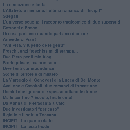
La ricreazione è finita
​L’Alfabeto a memoria, l’ultimo romanzo di “Incipit"
​Stregati!
L’universo scuola: il racconto tragicomico di due superstiti
Cotronei e Bosco
Di cosa parliamo quando parliamo d’amore
Arrivederci Pisa !
​“Ahi Pisa, vituperio de le genti”
Freschi, anzi freschissimi di stampa…
​Due Piero per il mio blog
​Storie private, ma non solo …
Divertenti corrispondenze
Storie di terrore e di mistero
La Viareggio di Genovesi e la Lucca di Del Monte
Avallone e Casaltoli, due romanzi di formazione
​Uomini che ignorano e spesso odiano le donne
Ma le scrittrici? Eccole, finalmente!
Da Marina di Pietrasanta a Calci
​Due investigatori “per caso”
​Il giallo e il noir in Toscana.
INCIPIT - La quarta triade
INCIPIT - La terza triade