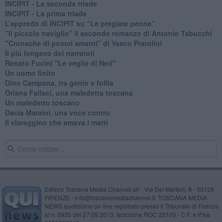
INCIPIT - La seconda triade
INCIPIT - La prima triade
L’approdo di INCIPIT su “Le pregiate penne”
​"Il piccolo naviglio" il secondo romanzo di Antonio Tabucchi
​"Cronache di poveri amanti" di Vasco Pratolini
​Il più longevo dei narratori
Renato Fucini "Le veglie di Neri"
Un uomo finito
​Dino Campana, tra genio e follia
​Oriana Fallaci, una maledetta toscana
​Un maledetto toscano
​Dacia Maraini, una voce contro
​Il viareggino che amava i matti
Editore Toscana Media Channel srl - Via Dei Martelli, 8 - 50129
FIRENZE - info@toscanamediachannel.it. TOSCANA MEDIA
NEWS quotidiano on line registrato presso il Tribunale di Firenze
al n. 5935 del 27.09.2013. Iscrizione ROC 22105 - C.F. e P.Iva