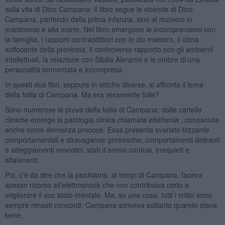
sulla vita di Dino Campana. Il libro segue le vicende di Dino
Campana, partendo dalla prima infanzia, sino al ricovero in
manicomio e alla morte. Nel libro emergono le incomprensioni con
la famiglia, i rapporti contraddittori con lo zio maestro, il clima
soffocante della provincia, il controverso rapporto con gli ambienti
intellettuali, la relazione con Sibilla Aleramo e le ombre di una
personalità tormentata e incompresa.
In questi due libri, seppure in ottiche diverse, si affronta il tema
della follia di Campana. Ma era veramente folle?
Sono numerose le prove della follia di Campana; dalle cartelle
cliniche emerge la patologia clinica chiamata
ebefrenia
, conosciuta
anche come demenza precoce. Essa presenta svariate bizzarrie
comportamentali e stravaganze grottesche, comportamenti deliranti
e atteggiamenti nevrotici, stati d’animo confusi, irrequieti e
altalenanti.
Poi, c’è da dire che la psichiatria, ai tempi di Campana, faceva
spesso ricorso all’elettroshock che non contribuiva certo a
migliorare il suo stato mentale. Ma, su una cosa, tutti i critici sono
sempre rimasti concordi: Campana scriveva soltanto quando stava
bene.