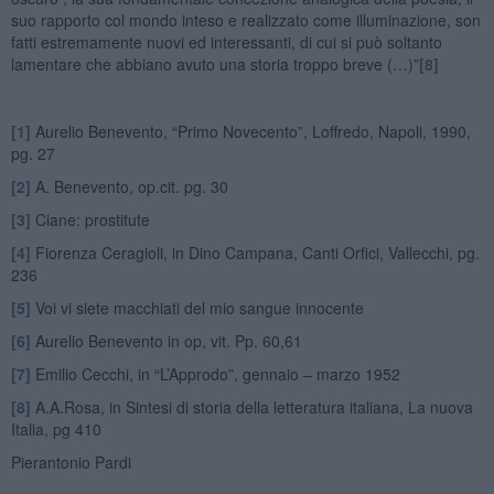
suo rapporto col mondo inteso e realizzato come illuminazione, son
fatti estremamente nuovi ed interessanti, di cui si può soltanto
lamentare che abbiano avuto una storia troppo breve (…)”
[8]
[1]
Aurelio Benevento, “Primo Novecento”, Loffredo, Napoli, 1990,
pg. 27
[2]
A. Benevento, op.cit. pg. 30
[3]
Ciane: prostitute
[4]
Fiorenza Ceragioli, in Dino Campana, Canti Orfici, Vallecchi, pg.
236
[5]
Voi vi siete macchiati del mio sangue innocente
[6]
Aurelio Benevento in op, vit. Pp. 60,61
[7]
Emilio Cecchi, in “L’Approdo”, gennaio – marzo 1952
[8]
A.A.Rosa, in Sintesi di storia della letteratura italiana, La nuova
Italia, pg 410
Pierantonio Pardi