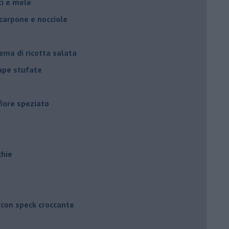
oci e mele
scarpone e nocciole
ema di ricotta salata
rape stufate
fiore speziato
chie
 con speck croccante