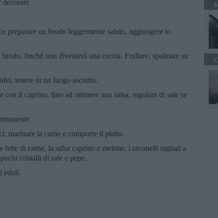
er decorare
A
ce preparare un brodo leggermente salato, aggiungere lo
 brodo, finché non diventerà una crema. Frullare, spalmare su
C
olio, tenere in un luogo asciutto.
re con il caprino, fino ad ottenere una salsa, regolare di sale se
o rimanente.
i, marinare la carne e comporre il piatto.
 fette di carne, la salsa caprino e melone, i ravanelli tagliati a
pochi cristalli di sale e pepe.
i eduli.