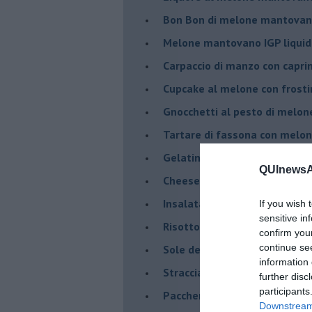
Bon Bon di melone mantovano
Melone mantovano IGP liquido
Carpaccio di manzo con capr
Cupcake al melone con frost
Gnocchetti al pesto di melo
Tartare di fassona con melon
Gelatine al cardamomo e me
QUInewsAm
Cheesecake al melone manto
Insalata di sgombro e melo
If you wish 
sensitive in
Risotto al Melone Mantovano 
confirm you
continue se
Sole del sud con riduzione di
information 
Stracciatella di Andria con m
further disc
participants
Paccheri con scarola, vongol
Downstream 