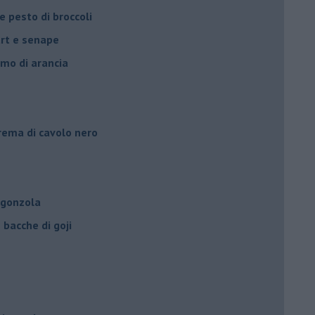
e pesto di broccoli
urt e senape
umo di arancia
crema di cavolo nero
rgonzola
bacche di goji