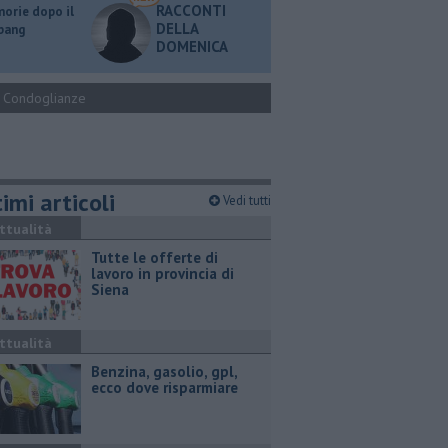
RACCONTI
orie dopo il
DELLA
 bang
DOMENICA
Condoglianze
imi articoli
Vedi tutti
ttualità
​Tutte le offerte di
lavoro in provincia di
Siena
ttualità
​Benzina, gasolio, gpl,
ecco dove risparmiare