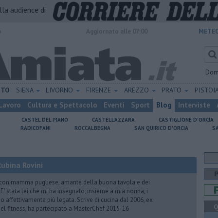
alla audience di
o
Aggiornato alle 07:00
METEO
Dom
ETO
SIENA
LIVORNO
FIRENZE
AREZZO
PRATO
PISTOI
Lavoro
Cultura e Spettacolo
Eventi
Sport
Blog
Interviste
CASTEL DEL PIANO
CASTELL'AZZARA
CASTIGLIONE D'ORCIA
RADICOFANI
ROCCALBEGNA
SAN QUIRICO D'ORCIA
S
ubina Rovini
 con mamma pugliese, amante della buona tavola e dei
e. E' stata lei che mi ha insegnato, insieme a mia nonna, i
ono affettivamente più legata. Scrive di cucina dal 2006, ex
Q
 del fitness, ha partecipato a MasterChef 2015-16