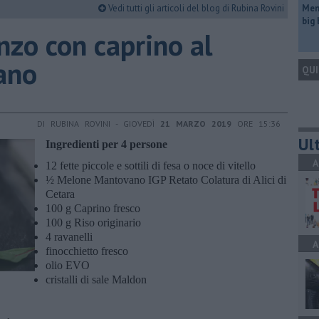
Vedi tutti gli articoli del blog di Rubina Rovini
Mem
big
nzo con caprino al
ano
QUI
DI RUBINA ROVINI - GIOVEDÌ
21 MARZO 2019
ORE 15:36
Ult
Ingredienti per 4 persone
A
12 fette piccole e sottili di fesa o noce di vitello
½ Melone Mantovano IGP Retato Colatura di Alici di
Cetara
100 g Caprino fresco
100 g Riso originario
4 ravanelli
A
finocchietto fresco
olio EVO
cristalli di sale Maldon