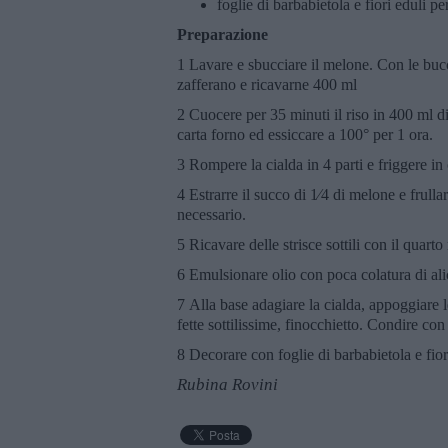
foglie di barbabietola e fiori eduli p
Preparazione
1 Lavare e sbucciare il melone. Con le buc
zafferano e ricavarne 400 ml
2 Cuocere per 35 minuti il riso in 400 ml di
carta forno ed essiccare a 100° per 1 ora.
3 Rompere la cialda in 4 parti e friggere in 
4 Estrarre il succo di 1⁄4 di melone e frulla
necessario.
5 Ricavare delle strisce sottili con il quart
6 Emulsionare olio con poca colatura di alic
7 Alla base adagiare la cialda, appoggiare le
fette sottilissime, finocchietto. Condire con 
8 Decorare con foglie di barbabietola e fior
Rubina Rovini