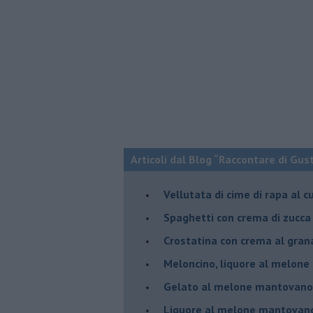
Articoli dal Blog “Raccontare di Gust
Vellutata di cime di rapa al c
Spaghetti con crema di zucca 
Crostatina con crema al gran
Meloncino, liquore al melon
Gelato al melone mantovano
Liquore al melone mantovano