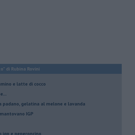
o” di Rubina Rovini
umino e latte di cocco
e...
a padano, gelatina al melone e lavanda
e mantovano IGP
 igp e peperoncino