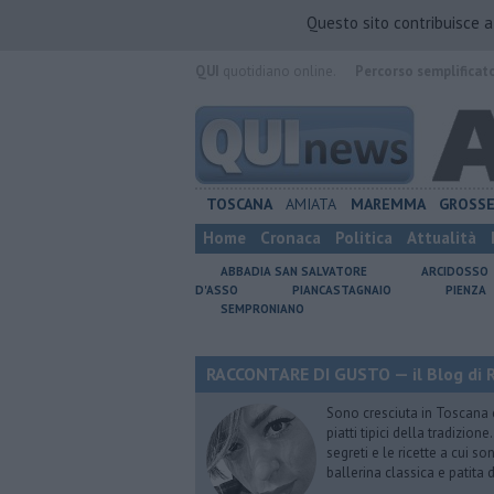
Questo sito contribuisce 
QUI
quotidiano online.
Percorso semplificat
TOSCANA
AMIATA
MAREMMA
GROSS
Home
Cronaca
Politica
Attualità
ABBADIA SAN SALVATORE
ARCIDOSSO
D'ASSO
PIANCASTAGNAIO
PIENZA
SEMPRONIANO
RACCONTARE DI GUSTO — il Blog di R
Sono cresciuta in Toscana
piatti tipici della tradizion
segreti e le ricette a cui s
ballerina classica e patita