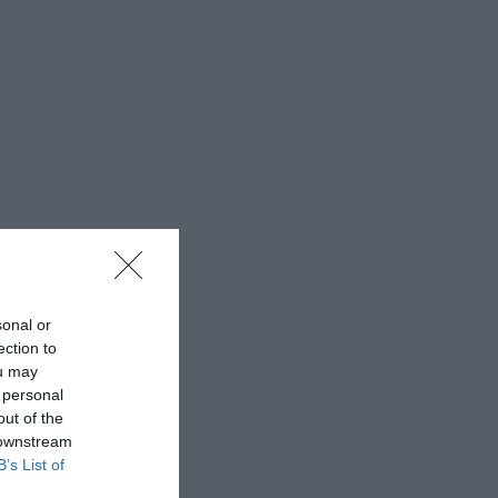
sonal or
ection to
ou may
 personal
out of the
 downstream
B’s List of