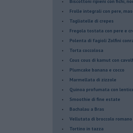
Biscottoni ripieni con fichi, n
Frolle integrali con pere, ma
Tagliatelle di crepes
Fregola tostata con pere e cr
Polenta di fagioli Zolfini con
Torta coccolosa
Cous cous di kamut con cavol
Plumcake banana e cocco
Marmellata di zizzole
Quinoa profumata con lentic
Smoothie di fine estate
Bachalau a Bras
Vellutata di broccolo romano
Tortino in tazza