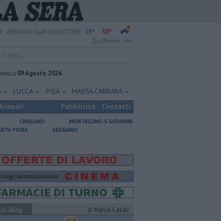
18°
30°
:
ABBADIA SAN SALVATORE
QuiNews.net
enica
09 Agosto 2026
A
LUCCA
PISA
MASSA CARRARA
Animali
Pubblicità
Contatti
CINIGIANO
MONTALCINO-S.GIOVANNI
ANTA FIORA
SEGGIANO
ui Blog
di Marco Celati