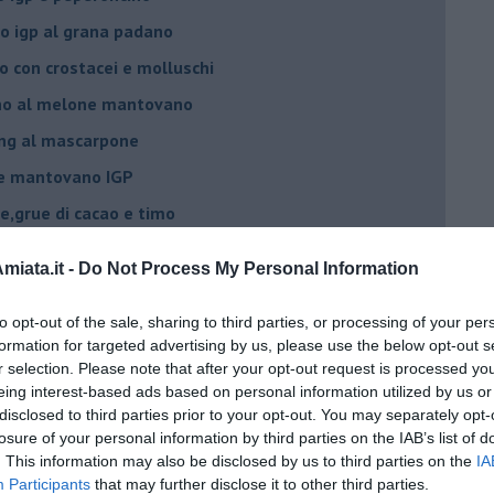
 igp al grana padano
 con crostacei e molluschi
ino al melone mantovano
ing al mascarpone
ne mantovano IGP
e,grue di cacao e timo
lone mantovano igp
iata.it -
Do Not Process My Personal Information
vano IGP
ne mantovano IGP
to opt-out of the sale, sharing to third parties, or processing of your per
formation for targeted advertising by us, please use the below opt-out s
IGP, scampi e timo
r selection. Please note that after your opt-out request is processed y
eing interest-based ads based on personal information utilized by us or
 agrumi
disclosed to third parties prior to your opt-out. You may separately opt-
elone piccante
losure of your personal information by third parties on the IAB’s list of
. This information may also be disclosed by us to third parties on the
IA
e e mandorle
Participants
that may further disclose it to other third parties.