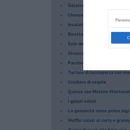
Gelatine al cardamomo e me
Cheesecake al melone manto
Persona
Insalata di sgombro e melo
Risotto al Melone Mantovano 
Sole del sud con riduzione di
Stracciatella di Andria con m
Paccheri con scarola, vongol
Tartare di luccioperca con m
Crackers di segale
Quinoa con Melone Mantovano
I gelati salati
La genuinità come primo ing
Muffin salati al curry e grann
Zuppa di porri alla birra, con ..