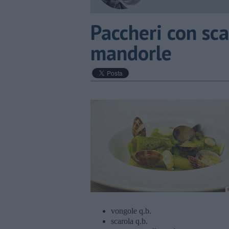
Paccheri con sca
mandorle
vongole q.b.
scarola q.b.