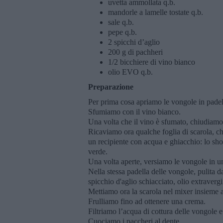
uvetta ammollata q.b.
mandorle a lamelle tostate q.b.
sale q.b.
pepe q.b.
2 spicchi d’aglio
200 g di pachheri
1/2 bicchiere di vino bianco
olio EVO q.b.
Preparazione
Per prima cosa apriamo le vongole in padell
Sfumiamo con il vino bianco.
Una volta che il vino è sfumato, chiudiamo
Ricaviamo ora qualche foglia di scarola, ch
un recipiente con acqua e ghiacchio: lo sho
verde.
Una volta aperte, versiamo le vongole in u
Nella stessa padella delle vongole, pulita d
spicchio d'aglio schiacciato, olio extravergi
Mettiamo ora la scarola nel mixer insieme a
Frulliamo fino ad ottenere una crema.
Filtriamo l’acqua di cottura delle vongole
Cuociamo i paccheri al dente.