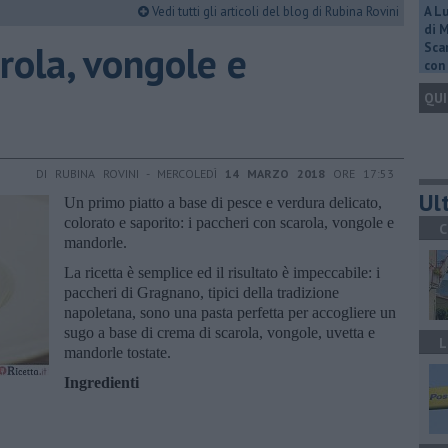
Vedi tutti gli articoli del blog di Rubina Rovini
A L
di 
rola, vongole e
Scar
con 
QUI
DI RUBINA ROVINI - MERCOLEDÌ
14 MARZO 2018
ORE 17:53
Ult
Un primo piatto a base di pesce e verdura delicato,
colorato e saporito: i paccheri con scarola, vongole e
C
mandorle.
La ricetta è semplice ed il risultato è impeccabile: i
paccheri di Gragnano, tipici della tradizione
napoletana, sono una pasta perfetta per accogliere un
sugo a base di crema di scarola, vongole, uvetta e
L
mandorle tostate.
Ingredienti