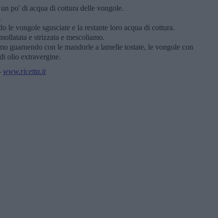
 un po' di acqua di cottura delle vongole.
.
o le vongole sgusciate e la restante loro acqua di cottura.
llatata e strizzata e mescoliamo.
amo guarnendo con le mandorle a lamelle tostate, le vongole con
di olio extravergine.
-
www.ricetta.it