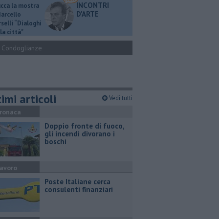
INCONTRI
ucca la mostra
D'ARTE
Marcello
selli “Dialoghi
la città"
Condoglianze
imi articoli
Vedi tutti
ronaca
Doppio fronte di fuoco,
gli incendi divorano i
boschi
avoro
Poste Italiane cerca
consulenti finanziari