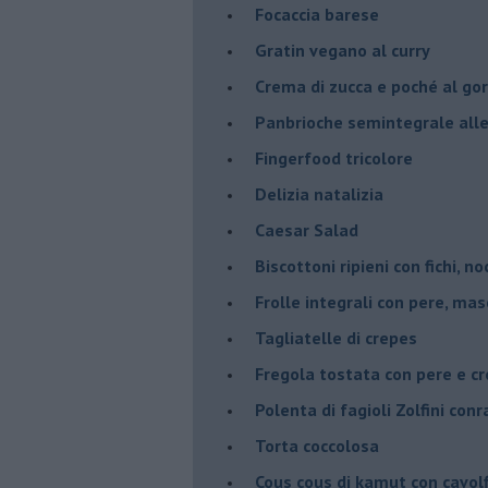
Focaccia barese
Gratin vegano al curry
Crema di zucca e poché al go
Panbrioche semintegrale alle 
Fingerfood tricolore
Delizia natalizia
Caesar Salad
Biscottoni ripieni con fichi, n
Frolle integrali con pere, ma
Tagliatelle di crepes
Fregola tostata con pere e cr
Polenta di fagioli Zolfini con
Torta coccolosa
Cous cous di kamut con cavol