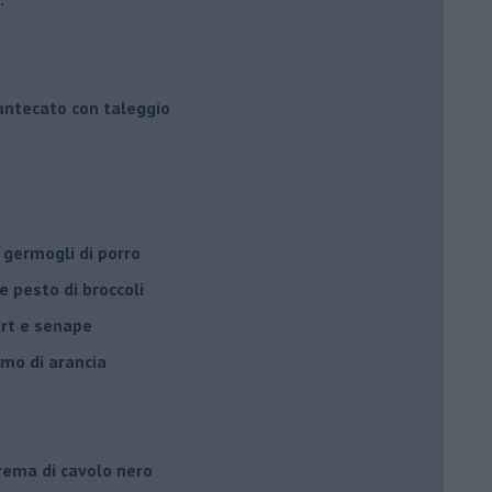
mantecato con taleggio
 germogli di porro
e pesto di broccoli
urt e senape
umo di arancia
crema di cavolo nero