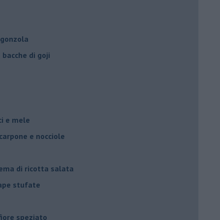
rgonzola
bacche di goji
oci e mele
scarpone e nocciole
ema di ricotta salata
rape stufate
fiore speziato