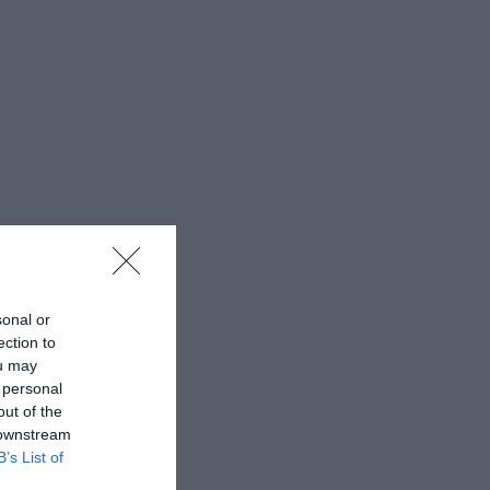
sonal or
ection to
ou may
 personal
out of the
 downstream
B’s List of