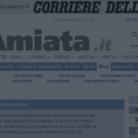
alla audience di
o
Aggiornato alle 19:20
METEO
Gio
ETO
SIENA
LIVORNO
FIRENZE
AREZZO
PRATO
PISTOI
Lavoro
Cultura e Spettacolo
Eventi
Sport
Blog
Interviste
CASTEL DEL PIANO
CASTELL'AZZARA
CASTIGLIONE D'ORCIA
RADICOFANI
ROCCALBEGNA
SAN QUIRICO D'ORCIA
S
ubina Rovini
 con mamma pugliese, amante della buona tavola e dei
e. E' stata lei che mi ha insegnato, insieme a mia nonna, i
ono affettivamente più legata. Scrive di cucina dal 2006, ex
Q
 del fitness, ha partecipato a MasterChef 2015-16