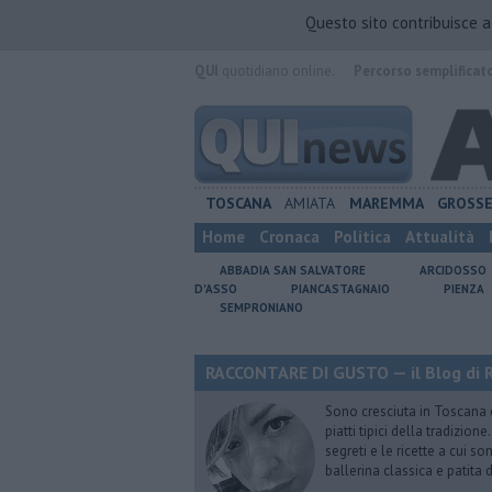
Questo sito contribuisce 
QUI
quotidiano online.
Percorso semplificat
TOSCANA
AMIATA
MAREMMA
GROSS
Home
Cronaca
Politica
Attualità
ABBADIA SAN SALVATORE
ARCIDOSSO
D'ASSO
PIANCASTAGNAIO
PIENZA
SEMPRONIANO
RACCONTARE DI GUSTO — il Blog di R
Sono cresciuta in Toscana
piatti tipici della tradizion
segreti e le ricette a cui s
ballerina classica e patita