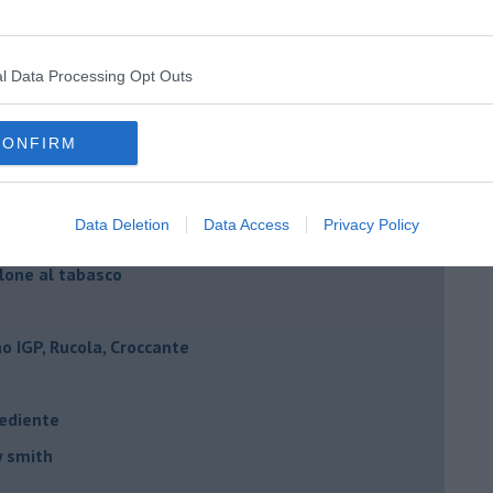
lone mantovano igp
vano IGP
l Data Processing Opt Outs
ne mantovano IGP
IGP, scampi e timo
CONFIRM
 agrumi
elone piccante
Data Deletion
Data Access
Privacy Policy
e e mandorle
elone al tabasco
 IGP, Rucola, Croccante
rediente
y smith
.