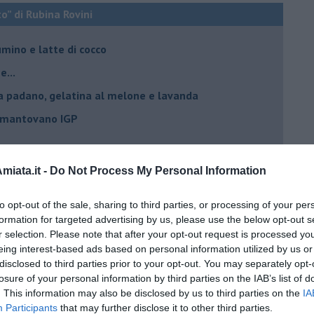
o” di Rubina Rovini
umino e latte di cocco
e...
a padano, gelatina al melone e lavanda
e mantovano IGP
 igp e peperoncino
iata.it -
Do Not Process My Personal Information
 igp al grana padano
to opt-out of the sale, sharing to third parties, or processing of your per
 con crostacei e molluschi
formation for targeted advertising by us, please use the below opt-out s
ino al melone mantovano
r selection. Please note that after your opt-out request is processed y
eing interest-based ads based on personal information utilized by us or
ing al mascarpone
disclosed to third parties prior to your opt-out. You may separately opt-
losure of your personal information by third parties on the IAB’s list of
ne mantovano IGP
. This information may also be disclosed by us to third parties on the
IA
e,grue di cacao e timo
Participants
that may further disclose it to other third parties.