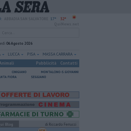
17°
32°
:
ABBADIA SAN SALVATORE
QuiNews.net
vedì
06 Agosto 2026
A
LUCCA
PISA
MASSA CARRARA
Animali
Pubblicità
Contatti
CINIGIANO
MONTALCINO-S.GIOVANNI
ANTA FIORA
SEGGIANO
ui Blog
di Riccardo Ferrucci