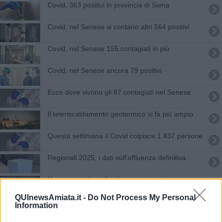
Covid, 363 positivi in provincia di Siena
Covid, nel Senese si contano altri 564 positivi
Covid, nel Senese 155 contagiati in più
Covid, nel Senese ancora 79 positivi
Ecco dove vivono gli 87 contagiati nel Senese
Il teleriscaldamento geotermico si fa più ampio
Questa settimana il Covid colpisce 1.437 persone
Regionali 2025, i dati sull'affluenza definitiva
Nuovo record per il turismo geotermico
QUInewsAmiata.it -
Do Not Process My Personal
Geotermia, record di produzione nel 2016
Information