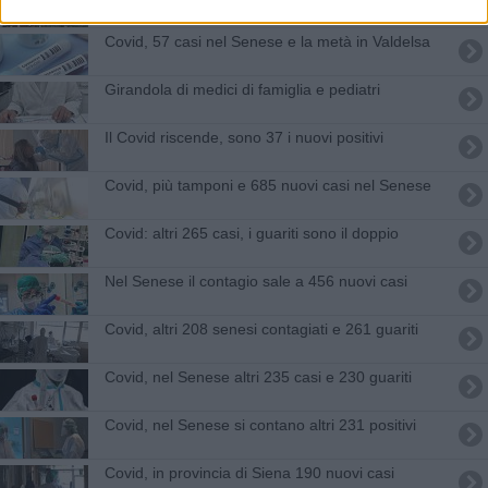
Covid, 57 casi nel Senese e la metà in Valdelsa
Girandola di medici di famiglia e pediatri
Il Covid riscende, sono 37 i nuovi positivi
Covid, più tamponi e 685 nuovi casi nel Senese
Covid: altri 265 casi, i guariti sono il doppio
Nel Senese il contagio sale a 456 nuovi casi
Covid, altri 208 senesi contagiati e 261 guariti
Covid, nel Senese altri 235 casi e 230 guariti
Covid, nel Senese si contano altri 231 positivi
Covid, in provincia di Siena 190 nuovi casi