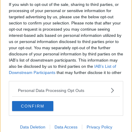
"Piccoli Comuni: aiutarli a vivere, non a morire"
If you wish to opt-out of the sale, sharing to third parties, or
processing of your personal or sensitive information for
Renzi ha inaugurato la geotermia in Cile
targeted advertising by us, please use the below opt-out
section to confirm your selection. Please note that after your
I sindaci geotermici si incontrano a Budapest
opt-out request is processed you may continue seeing
interest-based ads based on personal information utilized by
"Il mercurio arriva anche dalla geotermia"
us or personal information disclosed to third parties prior to
your opt-out. You may separately opt-out of the further
Risultato record per la geotermia
disclosure of your personal information by third parties on the
IAB’s list of downstream participants. This information may
Non solo royalties, il Cosvig gestirà i progetti
also be disclosed by us to third parties on the
IAB’s List of
Downstream Participants
that may further disclose it to other
Incontro Geotermia, Anci è ottimista
third parties.
Personal Data Processing Opt Outs
Geotermia, la Regione Toscana c'è
I sindaci geotermici scrivono a Conte
CONFIRM
Nuovo picco Covid a Siena e in provincia
Data Deletion
Data Access
Privacy Policy
Procedono spediti i lavori per la nuova piscina