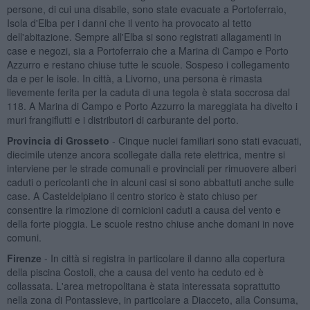
persone, di cui una disabile, sono state evacuate a Portoferraio,
Isola d'Elba per i danni che il vento ha provocato al tetto
dell'abitazione. Sempre all'Elba si sono registrati allagamenti in
case e negozi, sia a Portoferraio che a Marina di Campo e Porto
Azzurro e restano chiuse tutte le scuole. Sospeso i collegamento
da e per le isole. In città, a Livorno, una persona è rimasta
lievemente ferita per la caduta di una tegola è stata soccrosa dal
118. A Marina di Campo e Porto Azzurro la mareggiata ha divelto i
muri frangiflutti e i distributori di carburante del porto.
Provincia di Grosseto
- Cinque nuclei familiari sono stati evacuati,
diecimile utenze ancora scollegate dalla rete elettrica, mentre si
interviene per le strade comunali e provinciali per rimuovere alberi
caduti o pericolanti che in alcuni casi si sono abbattuti anche sulle
case. A Casteldelpiano il centro storico è stato chiuso per
consentire la rimozione di cornicioni caduti a causa del vento e
della forte pioggia. Le scuole restno chiuse anche domani in nove
comuni.
Firenze
- In città si registra in particolare il danno alla copertura
della piscina Costoli, che a causa del vento ha ceduto ed è
collassata. L'area metropolitana è stata interessata soprattutto
nella zona di Pontassieve, in particolare a Diacceto, alla Consuma,