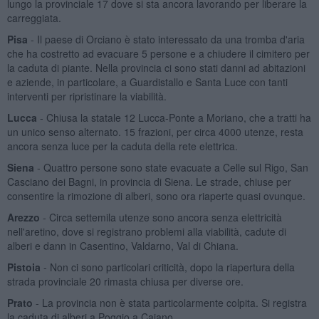
lungo la provinciale 17 dove si sta ancora lavorando per liberare la
carreggiata.
Pisa
- Il paese di Orciano è stato interessato da una tromba d'aria
che ha costretto ad evacuare 5 persone e a chiudere il cimitero per
la caduta di piante. Nella provincia ci sono stati danni ad abitazioni
e aziende, in particolare, a Guardistallo e Santa Luce con tanti
interventi per ripristinare la viabilità.
Lucca
- Chiusa la statale 12 Lucca-Ponte a Moriano, che a tratti ha
un unico senso alternato. 15 frazioni, per circa 4000 utenze, resta
ancora senza luce per la caduta della rete elettrica.
Siena
- Quattro persone sono state evacuate a Celle sul Rigo, San
Casciano dei Bagni, in provincia di Siena. Le strade, chiuse per
consentire la rimozione di alberi, sono ora riaperte quasi ovunque.
Arezzo
- Circa settemila utenze sono ancora senza elettricità
nell'aretino, dove si registrano problemi alla viabilità, cadute di
alberi e dann in Casentino, Valdarno, Val di Chiana.
Pistoia
- Non ci sono particolari criticità, dopo la riapertura della
strada provinciale 20 rimasta chiusa per diverse ore.
Prato
- La provincia non è stata particolarmente colpita. Si registra
la caduta di alberi a Poggio a Caiano.