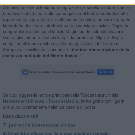
Acquapendente e il Teatro Amiata di Abbadia, che come
Amministrazione ci teniamo a ringraziare, è servita a ridare slancio
e motivazioni ad una realtà come quella del teatro amatoriale che
rappresenta, soprattutto in realtà come le nostre, un vero e proprio
laboratorio di cultura, intrattenimento e coesione sociale. Vogliamo
congratularci anche con Daniele Magini per lo splendido lavoro
svolto, giustamente riconosciutogli dal premio di Migliore Regia. I
complimenti vanno anche alla Compagnia Amici del Teatro di
Saragiolo, classificatasi seconda.
L’ulteriore dimostrazione della
ricchezza culturale del Monte Amiata.
”
Se vuoi leggere le notizie principali della Toscana iscriviti alla
Newsletter QUInews - ToscanaMedia.
Arriva gratis tutti i giorni
alle 20:00 direttamente nella tua casella di posta.
Basta cliccare
QUI
Ti potrebbe interessare anche:
Comicità e riflessione, la nuova stagione teatrale