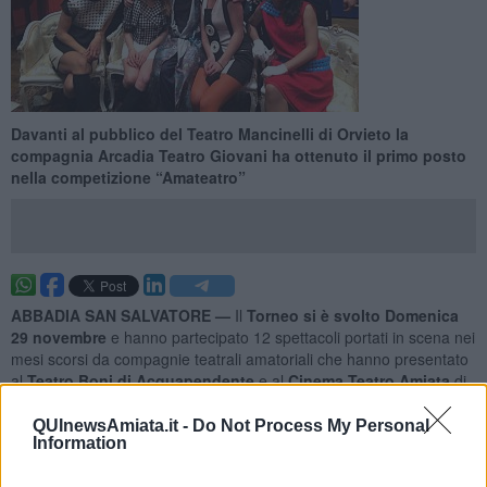
Davanti al pubblico del Teatro Mancinelli di Orvieto la
compagnia Arcadia Teatro Giovani ha ottenuto il primo posto
nella competizione “Amateatro”
ABBADIA SAN SALVATORE —
Il
Torneo si è svolto Domenica
29 novembre
e hanno partecipato 12 spettacoli portati in scena nei
mesi scorsi da compagnie teatrali amatoriali che hanno presentato
al
Teatro Boni di Acquapendente
e al
Cinema Teatro Amiata
di
Abbadia San Salvatore spettacoli di generi anche molto diversi tra
loro, ma con la comune passione per il teatro amatoriale.
QUInewsAmiata.it -
Do Not Process My Personal
Information
La gara ha coinvolto per questa quarta edizione ben tre regioni:
Umbria, Lazio e Toscana.
Le 5 compagnie finaliste
hanno poi