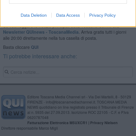
Data Deletion
Data Access
Privacy Policy
Se vuoi leggere le notizie principali della Toscana iscriviti alla
Newsletter QUInews - ToscanaMedia.
Arriva gratis tutti i giorni
alle 20:00 direttamente nella tua casella di posta.
Basta cliccare
QUI
Ti potrebbe interessare anche:
Editore Toscana Media Channel srl - Via Dei Martelli, 8 - 50129
FIRENZE - info@toscanamediachannel.it. TOSCANA MEDIA
NEWS quotidiano on line registrato presso il Tribunale di Firenze
al n. 5935 del 27.09.2013. Iscrizione ROC 22105 - C.F. e P.Iva
0620787048
Fatturazione Elettronica M5UXCR1 |
Privacy Nielsen
Direttore responsabile Marco Migli