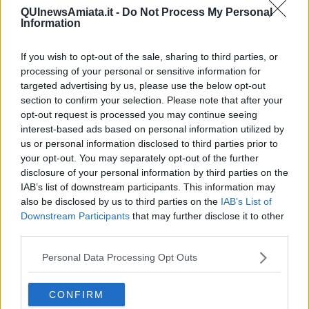
QUInewsAmiata.it -
Do Not Process My Personal
Information
If you wish to opt-out of the sale, sharing to third parties, or
Ecco l'elenco dei prezzi del carburante in provincia di
processing of your personal or sensitive information for
Grosseto. Comune per comune gli impianti più economici
targeted advertising by us, please use the below opt-out
dove fare rifornimento.
section to confirm your selection. Please note that after your
opt-out request is processed you may continue seeing
interest-based ads based on personal information utilized by
us or personal information disclosed to third parties prior to
your opt-out. You may separately opt-out of the further
disclosure of your personal information by third parties on the
PROVINCIA DI GROSSETO —
Questi i prezzi dei carburanti
IAB’s list of downstream participants. This information may
rilevati al giorno 16 novembre 2024
dal
Ministero dello
also be disclosed by us to third parties on the
IAB’s List of
sviluppo economico
Downstream Participants
that may further disclose it to other
third parties.
Personal Data Processing Opt Outs
CONFIRM