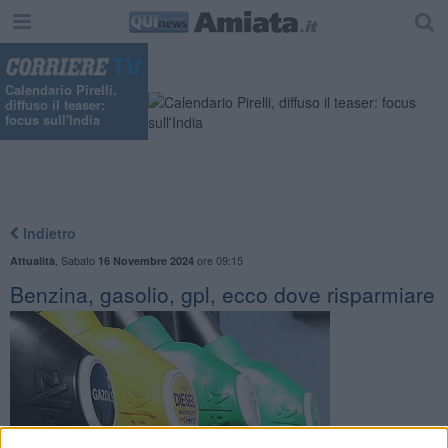
Calendario Pirelli,
diffuso il teaser:
focus sull'India
Indietro
,
Sabato
ore 09:15
Attualità
16 Novembre 2024
Benzina, gasolio, gpl, ecco dove risparmiare