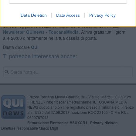
Data Deletion
Data Access
Privacy Policy
Se vuoi leggere le notizie principali della Toscana iscriviti alla
Newsletter QUInews - ToscanaMedia.
Arriva gratis tutti i giorni
alle 20:00 direttamente nella tua casella di posta.
Basta cliccare
QUI
Ti potrebbe interessare anche:
Editore Toscana Media Channel srl - Via Dei Martelli, 8 - 50129
FIRENZE - info@toscanamediachannel.it. TOSCANA MEDIA
NEWS quotidiano on line registrato presso il Tribunale di Firenze
al n. 5935 del 27.09.2013. Iscrizione ROC 22105 - C.F. e P.Iva
0620787048
Fatturazione Elettronica M5UXCR1 |
Privacy Nielsen
Direttore responsabile Marco Migli