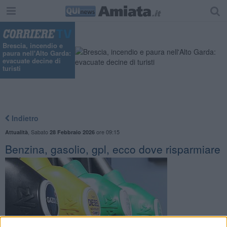
Brescia, incendio e
paura nell'Alto Garda:
evacuate decine di
turisti
Indietro
,
Sabato
ore 09:15
Attualità
28 Febbraio 2026
Benzina, gasolio, gpl, ecco dove risparmiare