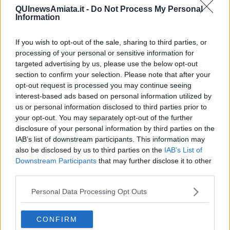
QUInewsAmiata.it -
Do Not Process My Personal
Information
If you wish to opt-out of the sale, sharing to third parties, or
Ecco l'elenco dei prezzi del carburante in provincia di
processing of your personal or sensitive information for
Grosseto. Comune per comune gli impianti più economici
targeted advertising by us, please use the below opt-out
dove fare rifornimento.
section to confirm your selection. Please note that after your
opt-out request is processed you may continue seeing
interest-based ads based on personal information utilized by
us or personal information disclosed to third parties prior to
your opt-out. You may separately opt-out of the further
disclosure of your personal information by third parties on the
PROVINCIA DI GROSSETO —
Questi i prezzi dei carburanti
IAB’s list of downstream participants. This information may
rilevati al giorno 28 February 2026
dal
Ministero dello sviluppo
also be disclosed by us to third parties on the
IAB’s List of
economico
Downstream Participants
that may further disclose it to other
third parties.
Personal Data Processing Opt Outs
CONFIRM