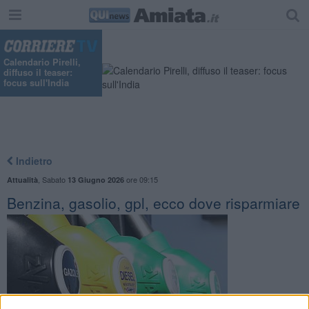
Calendario Pirelli,
diffuso il teaser:
focus sull'India
Indietro
,
Sabato
ore 09:15
Attualità
13 Giugno 2026
Benzina, gasolio, gpl, ecco dove risparmiare