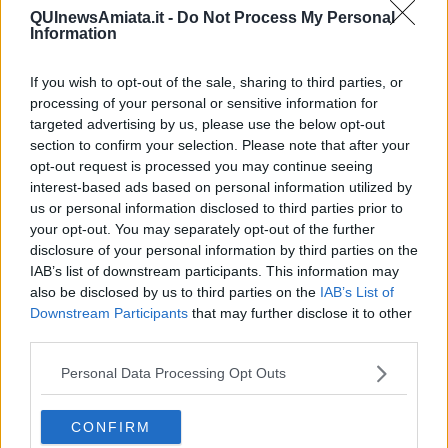
QUInewsAmiata.it -
Do Not Process My Personal
Information
If you wish to opt-out of the sale, sharing to third parties, or
Ecco l'elenco dei prezzi del carburante in provincia di
processing of your personal or sensitive information for
Grosseto. Comune per comune gli impianti più economici
targeted advertising by us, please use the below opt-out
dove fare rifornimento.
section to confirm your selection. Please note that after your
opt-out request is processed you may continue seeing
interest-based ads based on personal information utilized by
us or personal information disclosed to third parties prior to
your opt-out. You may separately opt-out of the further
disclosure of your personal information by third parties on the
PROVINCIA DI GROSSETO —
Questi i prezzi dei carburanti
IAB’s list of downstream participants. This information may
rilevati al giorno 13 June 2026
dal
Ministero dello sviluppo
also be disclosed by us to third parties on the
IAB’s List of
economico
Downstream Participants
that may further disclose it to other
third parties.
Personal Data Processing Opt Outs
CONFIRM