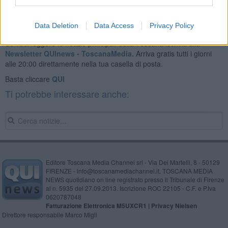
Data Deletion
Data Access
Privacy Policy
Se vuoi leggere le notizie principali della Toscana iscriviti alla
Newsletter QUInews - ToscanaMedia.
Arriva gratis tutti i giorni
alle 20:00 direttamente nella tua casella di posta.
Basta cliccare
QUI
Ti potrebbe interessare anche:
Editore Toscana Media Channel srl - Via Dei Martelli, 8 - 50129
FIRENZE - info@toscanamediachannel.it. TOSCANA MEDIA
NEWS quotidiano on line registrato presso il Tribunale di Firenze
al n. 5935 del 27.09.2013. Iscrizione ROC 22105 - C.F. e P.Iva
0620787048
Fatturazione Elettronica M5UXCR1 |
Privacy Nielsen
Direttore responsabile Marco Migli