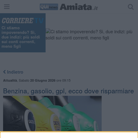
Ci stiamo
impoverendo? Sì,
due indizi: più soldi
sui conti correnti,
meno figli
Indietro
,
Sabato
ore 09:15
Attualità
20 Giugno 2026
Benzina, gasolio, gpl, ecco dove risparmiare