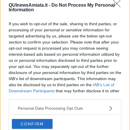
QUInewsAmiata.it -
Do Not Process My Personal
Information
If you wish to opt-out of the sale, sharing to third parties, or
Ecco l'elenco dei prezzi del carburante in provincia di
processing of your personal or sensitive information for
Grosseto. Comune per comune gli impianti più economici
targeted advertising by us, please use the below opt-out
dove fare rifornimento.
section to confirm your selection. Please note that after your
opt-out request is processed you may continue seeing
interest-based ads based on personal information utilized by
us or personal information disclosed to third parties prior to
your opt-out. You may separately opt-out of the further
disclosure of your personal information by third parties on the
PROVINCIA DI GROSSETO —
Questi i prezzi dei carburanti
IAB’s list of downstream participants. This information may
rilevati al giorno 20 June 2026
dal
Ministero dello sviluppo
also be disclosed by us to third parties on the
IAB’s List of
economico
Downstream Participants
that may further disclose it to other
third parties.
Personal Data Processing Opt Outs
CONFIRM