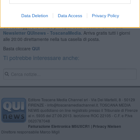
Data Deletion
Data Access
Privacy Policy
Se vuoi leggere le notizie principali della Toscana iscriviti alla
Newsletter QUInews - ToscanaMedia.
Arriva gratis tutti i giorni
alle 20:00 direttamente nella tua casella di posta.
Basta cliccare
QUI
Ti potrebbe interessare anche:
Editore Toscana Media Channel srl - Via Dei Martelli, 8 - 50129
FIRENZE - info@toscanamediachannel.it. TOSCANA MEDIA
NEWS quotidiano on line registrato presso il Tribunale di Firenze
al n. 5935 del 27.09.2013. Iscrizione ROC 22105 - C.F. e P.Iva
0620787048
Fatturazione Elettronica M5UXCR1 |
Privacy Nielsen
Direttore responsabile Marco Migli