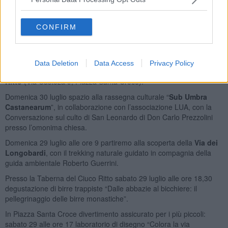
talentuosa band etno-folk pugliese che ripercorrerà in musica la via
del Mediterraneo.
CONFIRM
Nel programma del Francigena Folk Festival 2017 non solo
musica, ma anche appuntamenti culturali e degustazioni.
Elena Torre introduce il suo ultimo romanzo “Il mistero delle antiche
Data Deletion
Data Access
Privacy Policy
rotte”, Sabato 29 luglio alle ore 16,30 presso la
Taberna del Ciuco
Ritto
(Via Custoza 9, Piazza Santa Croce).
Domenica 30 luglio spazio alla rassegna culturale “
Sub Umbra
Castanearum
”, in collaborazione con l’associazione LUA, con la
Conversazione sul culto di San Leonardo di Don Carlo Prezzolini
presso l’omonima chiesa.
Domenica 29 luglio alle ore 9 partiremo alla scoperta della
Via dei
Longobardi
, con il trekking naturale guidato in compagnia della
guida ambientale Roberto Guerrini.
Presso la Taberna del Ciuco Ritto sabato 29 luglio alle ore 18,30
degustazione di birre trappiste “Dalle abbazie al bicchiere: il
pellegrinaggio delle birre monastiche”.
In Piazza Santa Croce divertimento assicurato per i più piccoli:
sabato 29 alle ore 17 laboratorio di disegno “Colora la via