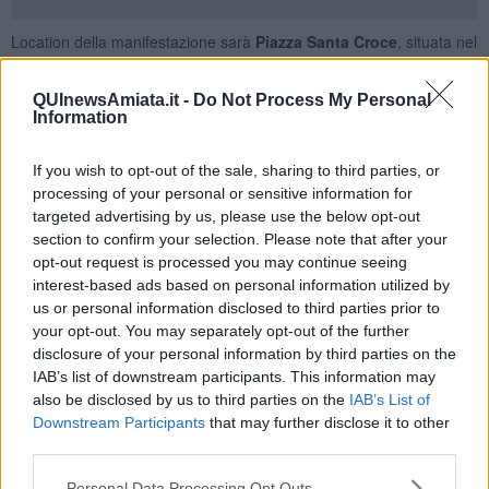
Location della manifestazione sarà
Piazza Santa Croce
, situata nel
cuore del centro storico medievale. Protagonista indiscussa sarà la
musica folk, portatrice della tradizione popolare.
QUInewsAmiata.it -
Do Not Process My Personal
Il folk - spiegano gli organizzatori - è cultura in musica e racconta la
Information
nostra storia: ci ricorda quello che eravamo e anticipa quello che
saremo.
If you wish to opt-out of the sale, sharing to third parties, or
Quest’anno il festival propone una selezione di musicisti locali
processing of your personal or sensitive information for
provenienti da diverse aree geografiche del
folk italiano
. Venerdì
targeted advertising by us, please use the below opt-out
28 luglio alle ore 22 apriranno la manifestazione i Varna Boulevard,
section to confirm your selection. Please note that after your
band folk amiatina che coinvolgerà in un viaggio musicale alla
opt-out request is processed you may continue seeing
scoperta delle tradizioni musicali italiane e internazionali.
interest-based ads based on personal information utilized by
us or personal information disclosed to third parties prior to
Sabato 29 luglio alle ore 18 sarà la volta de Le Tre Meno un
your opt-out. You may separately opt-out of the further
Quarto, energetico trio che vi farà ballare con le canzoni popolari
disclosure of your personal information by third parties on the
più famose del repertorio del centro e sud Italia.
IAB’s list of downstream participants. This information may
A seguire, alle ore 22, concerto-evento di
Ginevra di Marco
, la
also be disclosed by us to third parties on the
IAB’s List of
storica voce femminile dei C.S.I., capitanati da Giovanni Lindo
Downstream Participants
that may further disclose it to other
Ferretti, tra le voci più famose nel panorama italiano, che scalderà
third parties.
il pubblico ripercorrendo suoni e memorie di popoli e terre lontane.
Domenica 30 luglio alle ore 22 spazio agli A3 Apulia Project,
Personal Data Processing Opt Outs