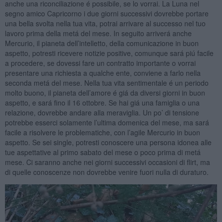
anche una riconciliazione é possibile, se lo vorrai. La Luna nel
segno amico Capricorno i due giorni successivi dovrebbe portare
una bella svolta nella tua vita, potrai arrivare al successo nel tuo
lavoro prima della metá del mese. In seguito arriverá anche
Mercurio, il pianeta dell’intelletto, della comunicazione in buon
aspetto, potresti ricevere notizie positive, comunque sará piú facile
a procedere, se dovessi fare un contratto importante o vorrai
presentare una richiesta a qualche ente, conviene a farlo nella
seconda metá del mese. Nella tua vita sentimentale é un periodo
molto buono, il pianeta dell’amore é giá da diversi giorni in buon
aspetto, e sará fino il 16 ottobre. Se hai giá una famiglia o una
relazione, dovrebbe andare alla meraviglia. Un po’ di tensione
potrebbe esserci solamente l’ultima domenica del mese, ma sará
facile a risolvere le problematiche, con l’agile Mercurio in buon
aspetto. Se sei single, potresti conoscere una persona idonea alle
tue aspettative al primo sabato del mese o poco prima di metá
mese. Ci saranno anche nei giorni successivi occasioni di flirt, ma
di quelle conoscenze non dovrebbe venire fuori nulla di duraturo.