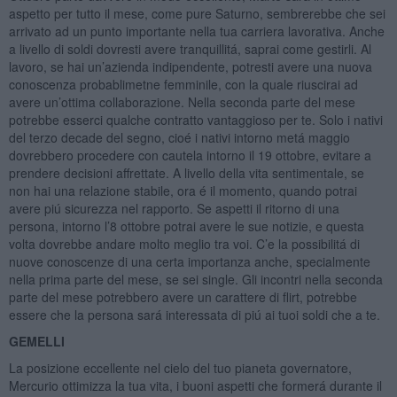
aspetto per tutto il mese, come pure Saturno, sembrerebbe che sei
arrivato ad un punto importante nella tua carriera lavorativa. Anche
a livello di soldi dovresti avere tranquillitá, saprai come gestirli. Al
lavoro, se hai un’azienda indipendente, potresti avere una nuova
conoscenza probablimetne femminile, con la quale riuscirai ad
avere un’ottima collaborazione. Nella seconda parte del mese
potrebbe esserci qualche contratto vantaggioso per te. Solo i nativi
del terzo decade del segno, cioé i nativi intorno metá maggio
dovrebbero procedere con cautela intorno il 19 ottobre, evitare a
prendere decisioni affrettate. A livello della vita sentimentale, se
non hai una relazione stabile, ora é il momento, quando potrai
avere piú sicurezza nel rapporto. Se aspetti il ritorno di una
persona, intorno l’8 ottobre potrai avere le sue notizie, e questa
volta dovrebbe andare molto meglio tra voi. C’e la possibilitá di
nuove conoscenze di una certa importanza anche, specialmente
nella prima parte del mese, se sei single. Gli incontri nella seconda
parte del mese potrebbero avere un carattere di flirt, potrebbe
essere che la persona sará interessata di piú ai tuoi soldi che a te.
GEMELLI
La posizione eccellente nel cielo del tuo pianeta governatore,
Mercurio ottimizza la tua vita, i buoni aspetti che formerá durante il