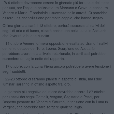
L’8-9 ottobre dovrebbero essere le giornate piú fortunate del mese
per tutti, per l’aspetto bellissimo tra Mercurio e Giove, e anche tra
Venere e Marte. É probabile il successo nelle attivitá. Ci potrebbe
essere una riconciliazione per molte coppie, che hanno litigato.
Ottima giornata sará il 13 ottobre, porterá successo ai nativi dei
segni di aria e di fuoco, ci sará anche una bella Luna in Acquario
che favorirá la buona riuscita.
Il 14 ottobre Venere formerá opposizione esatta ad Urano, i nativi
del terzo decade del Toro, Leone, Scorpione ed Acquario
potrebbero avere noia a livello relazionale, in certi casi potrebbe
succedere un taglio netto del rapporto.
Il 17 ottobre, con la Luna Piena ancora potrebbero avere tensione i
segni suddetti.
Il 22-23 ottobre ci saranno pianeti in aspetto di sfida, ma i due
luminari saranno in ottimo aspetto tra loro.
La giornata piú negativa del mese dovrebbe essere il 27 ottobre
per i nativi dei segni Gemelli, Vergine, Sagittario e Pesci, per
l’aspetto pesante tra Venere e Saturno, in tensione con la Luna in
Vergine, che potrebbe fare sorgere qualche litigio.