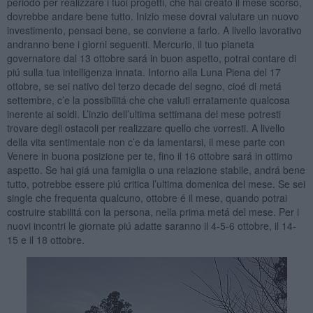
periodo per realizzare i tuoi progetti, che hai creato il mese scorso,
dovrebbe andare bene tutto. Inizio mese dovrai valutare un nuovo
investimento, pensaci bene, se conviene a farlo. A livello lavorativo
andranno bene i giorni seguenti. Mercurio, il tuo pianeta
governatore dal 13 ottobre sará in buon aspetto, potrai contare di
piú sulla tua intelligenza innata. Intorno alla Luna Piena del 17
ottobre, se sei nativo del terzo decade del segno, cioé di metá
settembre, c’e la possibilitá che che valuti erratamente qualcosa
inerente ai soldi. L’inzio dell’ultima settimana del mese potresti
trovare degli ostacoli per realizzare quello che vorresti. A livello
della vita sentimentale non c’e da lamentarsi, il mese parte con
Venere in buona posizione per te, fino il 16 ottobre sará in ottimo
aspetto. Se hai giá una famiglia o una relazione stabile, andrá bene
tutto, potrebbe essere piú critica l’ultima domenica del mese. Se sei
single che frequenta qualcuno, ottobre é il mese, quando potrai
costruire stabilitá con la persona, nella prima metá del mese. Per i
nuovi incontri le giornate piú adatte saranno il 4-5-6 ottobre, il 14-
15 e il 18 ottobre.