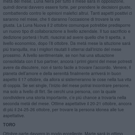
metá del mese, Luna Nera per tutto il mese sará in opposizone,
quindi dovrai davvero essere forte, per prendere le decisioni giuste,
combattendo contro le opinioni malefici altrui. Tanti aspetti positivi ci
saranno nel mese, che ti daranno l’occasione di trovare la via
giusta. La Luna Nuova il 2 ottobre comunque potrebbe predisporre
un nuovo tipo di collaborazione a livello aziendale. Il tuo sacrificio e
dedizione porterá i frutti, riuscirai ad avere quello che ti spetta, a
livello economico, dopo l’8 ottobre. Da metá mese la situzione sará
piú tranquilla, ma i migliori risutati li otterrai dall’inizio del mese
prossimo. A livello sentimentale, se non hai una situazione
consolidata con il tuo partner, ancora i primi giorni del mese potresti
avere da discutere, non é tanto facile a trovare l’accordo. Venere, il
pianeta dell’amore e della serenitá finalmente arriverá in buon
aspetto il 17 ottobre, da allora si sistemeranno le cose nella tua vita
di coppia. Se sei single, l’inizio del mese potrai incontrare persone,
ma solo a livello di flirt. Se cerchi una persona, con la quale
condividere una storia importante, c’e piú chance a trovarla nella
seconda metá del mese. Ottime aspettative il 20-21 ottobre, ancora
di piú il 24-25-26 ottobre, per trovare la persona idonea alle tue
aspettative.
TORO
Ottobre parte davvero in modo eccellente, Marte sará in ottimo