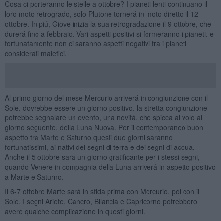
Cosa ci porteranno le stelle a ottobre? I pianeti lenti continuano il
loro moto retrogrado, solo Plutone tornerá in moto diretto il 12
ottobre. In piú, Giove inizia la sua retrogradazione il 9 ottobre, che
durerá fino a febbraio. Vari aspetti positivi si formeranno i pianeti, e
fortunatamente non ci saranno aspetti negativi tra i pianeti
considerati malefici.
Al primo giorno del mese Mercurio arriverá in congiunzione con il
Sole, dovrebbe essere un giorno positivo, la stretta congiunzione
potrebbe segnalare un evento, una novitá, che spicca al volo al
giorno seguente, della Luna Nuova. Per il contemporaneo buon
aspetto tra Marte e Saturno questi due giorni saranno
fortunatissimi, ai nativi dei segni di terra e dei segni di acqua.
Anche il 5 ottobre sará un giorno gratificante per i stessi segni,
quando Venere in compagnia della Luna arriverá in aspetto positivo
a Marte e Saturno.
Il 6-7 ottobre Marte sará in sfida prima con Mercurio, poi con il
Sole. I segni Ariete, Cancro, Bilancia e Capricorno potrebbero
avere qualche complicazione in questi giorni.