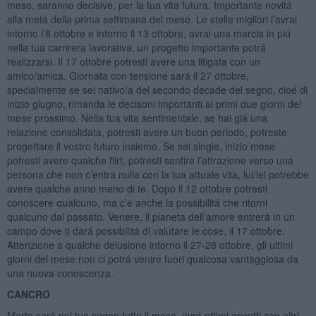
mese, saranno decisive, per la tua vita futura. Importante novitá
alla metá della prima settimana del mese. Le stelle migliori l’avrai
intorno l’8 ottobre e intorno il 13 ottobre, avrai una marcia in piú
nella tua carrirera lavorativa, un progetto importante potrá
realizzarsi. Il 17 ottobre potresti avere una litigata con un
amico/amica. Giornata con tensione sará il 27 ottobre,
specialmente se sei nativo/a del secondo decade del segno, cioé di
inizio giugno, rimanda le decisoni importanti ai primi due giorni del
mese prossimo. Nella tua vita sentimentale, se hai giá una
relazione consolidata, potresti avere un buon periodo, potreste
progettare il vostro futuro insieme. Se sei single, inizio mese
potresti avere qualche flirt, potresti sentire l’attrazione verso una
persona che non c’entra nulla con la tua attuale vita, lui/lei potrebbe
avere qualche anno meno di te. Dopo il 12 ottobre potresti
conoscere qualcuno, ma c’e anche la possibilitá che ritorni
qualcuno dal passato. Venere, il pianeta dell’amore entrerá in un
campo dove ti dará possibilitá di valutare le cose, il 17 ottobre.
Attenzione a qualche delusione intorno il 27-28 ottobre, gli ultimi
giorni del mese non ci potrá venire fuori qualcosa vantaggiosa da
una nuova conoscenza.
CANCRO
Marte sará nel tuo segno tutto il mese, avrá ottimi aspetti con altri