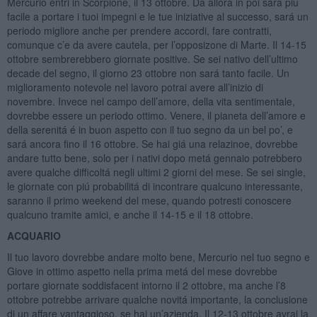
Mercurio entri in Scorpione, il 13 ottobre. Da allora in poi sará piú
facile a portare i tuoi impegni e le tue iniziative al successo, sará un
periodo migliore anche per prendere accordi, fare contratti,
comunque c’e da avere cautela, per l’opposizone di Marte. Il 14-15
ottobre sembrerebbero giornate positive. Se sei nativo dell’ultimo
decade del segno, il giorno 23 ottobre non sará tanto facile. Un
miglioramento notevole nel lavoro potrai avere all’inizio di
novembre. Invece nel campo dell’amore, della vita sentimentale,
dovrebbe essere un periodo ottimo. Venere, il pianeta dell’amore e
della serenitá é in buon aspetto con il tuo segno da un bel po’, e
sará ancora fino il 16 ottobre. Se hai giá una relazinoe, dovrebbe
andare tutto bene, solo per i nativi dopo metá gennaio potrebbero
avere qualche difficoltá negli ultimi 2 giorni del mese. Se sei single,
le giornate con piú probabilitá di incontrare qualcuno interessante,
saranno il primo weekend del mese, quando potresti conoscere
qualcuno tramite amici, e anche il 14-15 e il 18 ottobre.
ACQUARIO
Il tuo lavoro dovrebbe andare molto bene, Mercurio nel tuo segno e
Giove in ottimo aspetto nella prima metá del mese dovrebbe
portare giornate soddisfacent intorno il 2 ottobre, ma anche l’8
ottobre potrebbe arrivare qualche novitá importante, la conclusione
di un affare vantaggioso, se hai un’azienda. Il 12-13 ottobre avrai la