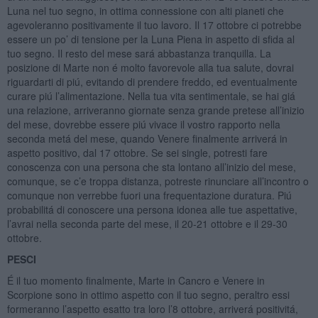
Luna nel tuo segno, in ottima connessione con alti pianeti che
agevoleranno positivamente il tuo lavoro. Il 17 ottobre ci potrebbe
essere un po’ di tensione per la Luna Piena in aspetto di sfida al
tuo segno. Il resto del mese sará abbastanza tranquilla. La
posizione di Marte non é molto favorevole alla tua salute, dovrai
riguardarti di piú, evitando di prendere freddo, ed eventualmente
curare piú l’alimentazione. Nella tua vita sentimentale, se hai giá
una relazione, arriveranno giornate senza grande pretese all’inizio
del mese, dovrebbe essere piú vivace il vostro rapporto nella
seconda metá del mese, quando Venere finalmente arriverá in
aspetto positivo, dal 17 ottobre. Se sei single, potresti fare
conoscenza con una persona che sta lontano all’inizio del mese,
comunque, se c’e troppa distanza, potreste rinunciare all’incontro o
comunque non verrebbe fuori una frequentazione duratura. Piú
probabilitá di conoscere una persona idonea alle tue aspettative,
l’avrai nella seconda parte del mese, il 20-21 ottobre e il 29-30
ottobre.
PESCI
É il tuo momento finalmente, Marte in Cancro e Venere in
Scorpione sono in ottimo aspetto con il tuo segno, peraltro essi
formeranno l’aspetto esatto tra loro l’8 ottobre, arriverá positivitá,