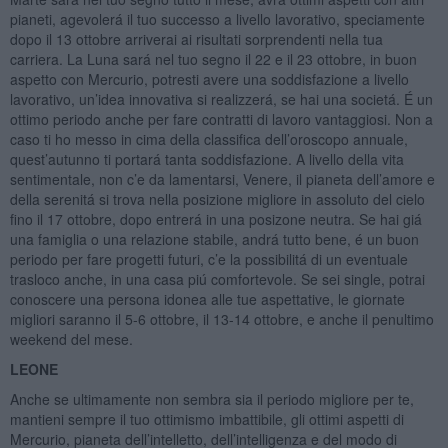
pianeti, agevolerá il tuo successo a livello lavorativo, speciamente
dopo il 13 ottobre arriverai ai risultati sorprendenti nella tua
carriera. La Luna sará nel tuo segno il 22 e il 23 ottobre, in buon
aspetto con Mercurio, potresti avere una soddisfazione a livello
lavorativo, un’idea innovativa si realizzerá, se hai una societá. É un
ottimo periodo anche per fare contratti di lavoro vantaggiosi. Non a
caso ti ho messo in cima della classifica dell’oroscopo annuale,
quest’autunno ti portará tanta soddisfazione. A livello della vita
sentimentale, non c’e da lamentarsi, Venere, il pianeta dell’amore e
della serenitá si trova nella posizione migliore in assoluto del cielo
fino il 17 ottobre, dopo entrerá in una posizone neutra. Se hai giá
una famiglia o una relazione stabile, andrá tutto bene, é un buon
periodo per fare progetti futuri, c’e la possibilitá di un eventuale
trasloco anche, in una casa piú comfortevole. Se sei single, potrai
conoscere una persona idonea alle tue aspettative, le giornate
migliori saranno il 5-6 ottobre, il 13-14 ottobre, e anche il penultimo
weekend del mese.
LEONE
Anche se ultimamente non sembra sia il periodo migliore per te,
mantieni sempre il tuo ottimismo imbattibile, gli ottimi aspetti di
Mercurio, pianeta dell’intelletto, dell’intelligenza e del modo di