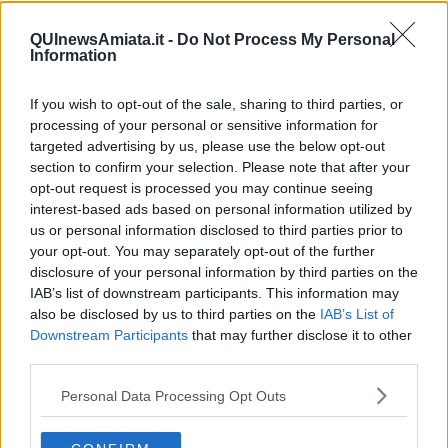
dovrebbe andare tutto bene, al lato economico sei favorito dalle
stelle. Periodo buono per concludere qualche affare importante
QUInewsAmiata.it -
Do Not Process My Personal
l’avrai poco prima della metá del mese. Ci vorrá attenzione
Information
particolare il 17 ottobre, che potresti avere una discussione con
qualcuno, con un socio o con il partner, dalla quale sará difficile ad
If you wish to opt-out of the sale, sharing to third parties, or
uscire illeso. Situazione piú tranquilla verso la fine del mese. A
processing of your personal or sensitive information for
livello della tua vita sentimentale, se hai giá una famiglia o una
relazione, tutto procede bene, a parte la giornata della Luna Piena
targeted advertising by us, please use the below opt-out
del 17 ottobre con la Luna nel segno opposto al tuo, che potrebbe
section to confirm your selection. Please note that after your
portare un po’ di tensione. Se sei single, potresti conoscere
opt-out request is processed you may continue seeing
qualcuno che lavora nel settore inerente ai soldi, quindi un/a broker
interest-based ads based on personal information utilized by
oppure andando in banca per fare una semplice operazione, nella
us or personal information disclosed to third parties prior to
prima parte del mese. Dal 17 ottobre Venere entrerá nel segno
your opt-out. You may separately opt-out of the further
amico del Sagittario, dal 20 ottobre avrai piú chance, per incontrare
disclosure of your personal information by third parties on the
una persona interessante.
IAB’s list of downstream participants. This information may
also be disclosed by us to third parties on the
IAB’s List of
SCORPIONE
Downstream Participants
that may further disclose it to other
Sei il segno favorito dello zodiaco nel mese di ottobre. Non soltanto
third parties.
perché si sta avvicinando il tuo compleanno, ma per la presenza di
Venere nel tuo segno nella prima metá del mese, che ti regala il
Personal Data Processing Opt Outs
fascino, e per Marte e Saturno, che saranno in ottimo aspetto per
tutto il mese. Veramente ora sei tu a dettare le regole agli altri, che
avranno una buona percezione della tua persona. Quindi anche se