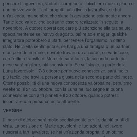
pensare ti agevolerá, vedrai sicuramente il bicchiere mezzo pieno e
non mezzo vuoto. Tanti progetti hai a livello lavorativo, se hai
un’azienda, ma sembra che siano in gestazione solamente ancora.
Tante idee valide, che potranno essere realizzate in seguito, a
novembre. A ottobre dovrai dedicare piú attenzione alla tua salute,
specialmente se sei nativo di agosto, piú relax e magari qualche
integratore potrebbero aiutarti, per tenere l’organismo in ottimo
stato. Nella vita sentimentale, se hai giá una famiglia o un partner,
é un periodo normale, dovrete trovare un accordo, su varie cose,
con l’ottimo transito di Mercurio sará facile, la seconda parte del
mese sará migliore, piú spensierata. Se sei single, a parte della
Luna favorevole il 7-8 ottobre per nuove conoscenze, sará molto
piú facile, che trovi la persona giusta nella seconda parte del mese.
Ottime possibilitá di una nuova conoscenza valorosa nel penultimo
weekend, il 24-25 ottobre, con la Luna nel tuo segno in buona
connessione con altri pianeti e il 30 ottobre, quando potresti
incontrare una persona molto attraente.
VERGINE
Il mese di ottobre sará molto soddisfacente per te, da piú punti di
vista. La posizione di Marte agevolerá le tue azioni, nel lavoro
riuscirai a farti avvalere, se hai un’azienda propria, é un ottimo