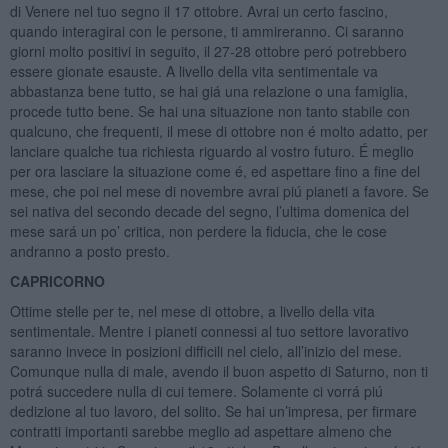
di Venere nel tuo segno il 17 ottobre. Avrai un certo fascino,
quando interagirai con le persone, ti ammireranno. Ci saranno
giorni molto positivi in seguito, il 27-28 ottobre peró potrebbero
essere gionate esauste. A livello della vita sentimentale va
abbastanza bene tutto, se hai giá una relazione o una famiglia,
procede tutto bene. Se hai una situazione non tanto stabile con
qualcuno, che frequenti, il mese di ottobre non é molto adatto, per
lanciare qualche tua richiesta riguardo al vostro futuro. É meglio
per ora lasciare la situazione come é, ed aspettare fino a fine del
mese, che poi nel mese di novembre avrai piú pianeti a favore. Se
sei nativa del secondo decade del segno, l’ultima domenica del
mese sará un po’ critica, non perdere la fiducia, che le cose
andranno a posto presto.
CAPRICORNO
Ottime stelle per te, nel mese di ottobre, a livello della vita
sentimentale. Mentre i pianeti connessi al tuo settore lavorativo
saranno invece in posizioni difficili nel cielo, all’inizio del mese.
Comunque nulla di male, avendo il buon aspetto di Saturno, non ti
potrá succedere nulla di cui temere. Solamente ci vorrá piú
dedizione al tuo lavoro, del solito. Se hai un’impresa, per firmare
contratti importanti sarebbe meglio ad aspettare almeno che