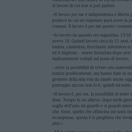
al lavoro di cui non si può parlare.
«Il lavoro per me è indipendenza e libertà p
positivo in cui sei rispettato puoi avere la p
comuni. Il lavoro è per me questo: comunità
«Io lavoro da quando ero ragazzina, 15/16 
avevo 18. Quindi lavoro circa da 13 anni, 
barista, cameriera, tirocinante infermiera ecc
ed il migliore: - essere licenziata dopo ave
maltrattamenti verbali sul posto di lavoro;
- avere la possibilità di vivere una maternit
notizia positivamente, ma hanno fatto in mo
gestione della mia vita da madre anche ogg
purtroppo ancora non lo è, quindi mi sento
«Il lavoro è, per me, la possibilità di poter me
doni. Tempo fa un allievo, dopo molti giorn
soglia dell'aula mi guardò e si guardò into
che, forse, quello che affascina me sono riu
ricompense, questa è la preghiera che rivol
altri.»