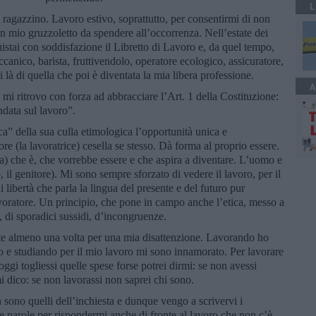
L
ragazzino. Lavoro estivo, soprattutto, per consentirmi di non
un mio gruzzoletto da spendere all’occorrenza. Nell’estate dei
istai con soddisfazione il Libretto di Lavoro e, da quel tempo,
canico, barista, fruttivendolo, operatore ecologico, assicuratore,
 là di quella che poi è diventata la mia libera professione.
A
, mi ritrovo con forza ad abbracciare l’Art. 1 della Costituzione:
data sul lavoro”.
ica” della sua culla etimologica l’opportunità unica e
atore (la lavoratrice) cesella se stesso. Dà forma al proprio essere.
 che è, che vorrebbe essere e che aspira a diventare. L’uomo e
 il genitore). Mi sono sempre sforzato di vedere il lavoro, per il
libertà che parla la lingua del presente e del futuro pur
avoratore. Un principio, che pone in campo anche l’etica, messo a
 di sporadici sussidi, d’incongruenze.
nte almeno una volta per una mia disattenzione. Lavorando ho
o e studiando per il mio lavoro mi sono innamorato. Per lavorare
oggi togliessi quelle spese forse potrei dirmi: se non avessi
 dico: se non lavorassi non saprei chi sono.
 sono quelli dell’inchiesta e dunque vengo a scrivervi i
 le parole per rispondermi anche di fronte al lavoro che non c’è,