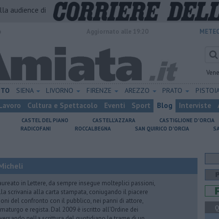
alla audience di
o
Aggiornato alle 19:20
METEO
Vene
ETO
SIENA
LIVORNO
FIRENZE
AREZZO
PRATO
PISTOI
Lavoro
Cultura e Spettacolo
Eventi
Sport
Blog
Interviste
CASTEL DEL PIANO
CASTELL'AZZARA
CASTIGLIONE D'ORCIA
RADICOFANI
ROCCALBEGNA
SAN QUIRICO D'ORCIA
S
Micheli
aureato in Lettere, da sempre insegue molteplici passioni,
lla scrivania alla carta stampata, coniugando il piacere
oni del confronto con il pubblico, nei panni di attore,
Q
maturgo e regista. Dal 2009 è iscritto all’Ordine dei
iversando nella scrittura del quotidiano le trame di un