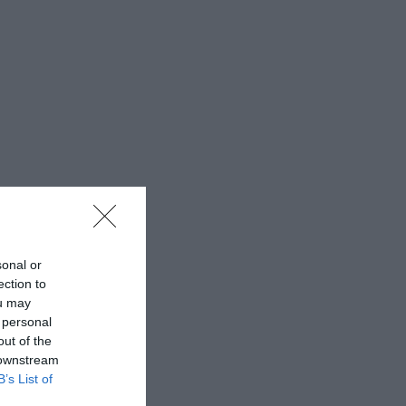
sonal or
ection to
ou may
 personal
out of the
 downstream
B’s List of