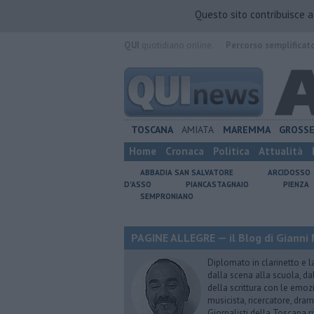
Questo sito contribuisce 
QUI
quotidiano online.
Percorso semplificat
TOSCANA
AMIATA
MAREMMA
GROSS
Home
Cronaca
Politica
Attualità
ABBADIA SAN SALVATORE
ARCIDOSSO
D'ASSO
PIANCASTAGNAIO
PIENZA
SEMPRONIANO
PAGINE ALLEGRE — il Blog di Gianni 
Diplomato in clarinetto e l
dalla scena alla scuola, da
della scrittura con le emozi
musicista, ricercatore, dram
Giornalisti della Toscana r