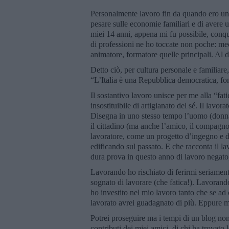
Personalmente lavoro fin da quando ero un 
pesare sulle economie familiari e di avere 
miei 14 anni, appena mi fu possibile, conqu
di professioni ne ho toccate non poche: mec
animatore, formatore quelle principali. Al di
Detto ciò, per cultura personale e familiare
“L’Italia è una Repubblica democratica, fon
Il sostantivo lavoro unisce per me alla “fat
insostituibile di artigianato del sé. Il lavor
Disegna in uno stesso tempo l’uomo (donna)
il cittadino (ma anche l’amico, il compagno,
lavoratore, come un progetto d’ingegno e di 
edificando sul passato. E che racconta il l
dura prova in questo anno di lavoro negato,
Lavorando ho rischiato di ferirmi seriame
sognato di lavorare (che fatica!). Lavorand
ho investito nel mio lavoro tanto che se ad 
lavorato avrei guadagnato di più. Eppure mi
Potrei proseguire ma i tempi di un blog non
contributi dei miei amici, di chi ha trovato