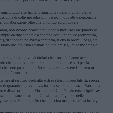
rima di tutto e se hai la fortuna di lavorare in un ambiente
ossibilità di coltivare relazioni, passioni, obbiettivi personali e
, collaborazione oltre che un diritto ed un dovere.»
anni, non ricordo neanche più e sono fuori casa da quando ne
sempre da dipendente e a contatto con il pubblico (commessa,
.), di aneddoti ne avrei a centinaia, ti cito in breve il peggiore
r subito una molestia sessuale dal titolare seguita da mobbing e
à meravigliosa grazie ai titolari che non solo hanno accolto la
do che io potessi prendermi tutti i tempi necessari per la
i che sono passati anni. So che dovrebbe essere la norma ma
 molto fortunata.»
ttere al servizio degli altri e di se stessi i propri talenti, i propri
i di quarantena preventiva, tornò a scuola di musica. Varcata la
rno e disse sorridendo: Finalmente! Quel "finalmente" significava
scito a trasmetterlo a lui. Questa è la più grande delle
go sempre: Fa che quello che affascina me possa affascinare gli