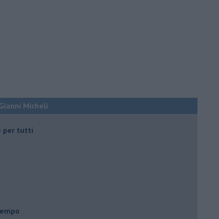
 Gianni Micheli
 per tutti
 tempo