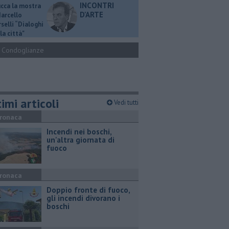
INCONTRI
ucca la mostra
D'ARTE
Marcello
selli “Dialoghi
la città"
Condoglianze
imi articoli
Vedi tutti
ronaca
Incendi nei boschi,
un'altra giornata di
fuoco
ronaca
Doppio fronte di fuoco,
gli incendi divorano i
boschi