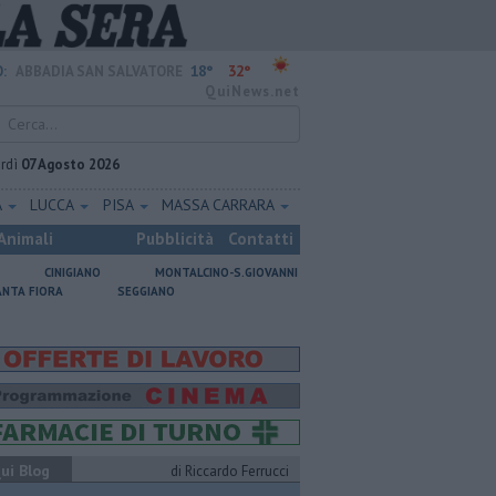
18°
32°
:
ABBADIA SAN SALVATORE
QuiNews.net
rdì
07 Agosto 2026
A
LUCCA
PISA
MASSA CARRARA
Animali
Pubblicità
Contatti
CINIGIANO
MONTALCINO-S.GIOVANNI
ANTA FIORA
SEGGIANO
ui Blog
di Riccardo Ferrucci