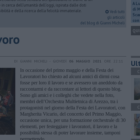
A L
n cerca dell’umanità dell’oggi, ispirata dalle doti
di 
ibilità e della ricerca della felicità immateriale.
Vedi tutti
Scar
gli articoli
con 
del blog di Gianni Micheli
QUI
voro
Ult
DI GIANNI MICHELI - GIOVEDÌ
06 MAGGIO 2021
ORE 22:11
In occasione del primo maggio e della Festa dei
C
Lavoratori ho chiesto ad alcuni amici di dirmi cosa
fosse per loro il lavoro e se avessero un aneddoto da
raccontarmi e da raccontare ai lettori di questo blog.
Sono gli amici e i colleghi che vedete nella foto,
membri dell’Orchestra Multietnica di Arezzo, tra i
C
protagonisti nel giorno della Festa dei Lavoratori, con
Margherita Vicario, del concerto del Primo Maggio,
occasione unica, per una formazione orchestrale di 30
elementi, per festeggiare i lavoratori, il lavoro e la
possibilità stessa di poter lavorare insieme, tamponi
permettendo.