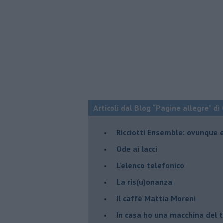
Articoli dal Blog “Pagine allegre” di
​Ricciotti Ensemble: ovunque e
Ode ai lacci
​L’elenco telefonico
​La ris(u)onanza
​Il caffè Mattia Moreni
​In casa ho una macchina del