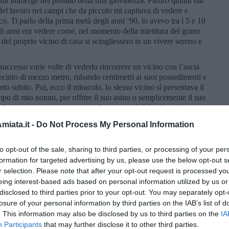
 mi immerge nel passato della mia giovinezza. Partirò quindi dal
 del lavoro nei campi che da piccolo mi capitava di vedere e
o. Ti parlo della prima metà degli anni ‘90, io avevo tra i 5 e 10
gli anni era vedere come, nel momento della mietitura del grano
lle del proprio vicino di casa si sciogliessero in un vivere sereno e
uccesso varie volte di vederlo rincorrere un vicino con l’ascia
recinto di mezzo metro, rubando centimetri ai suoi possedimenti e
to subito. Poi, ecco il miracolo, lo stesso vicino sì presentava il
ampo di mio nonno, per offrire il suo asino o semplicemente il suo
ello stesso campo, ognuno con le sue possibilità, c’era chi
bestiame, chi portava l’acqua, chi il mangiare. E non c’era una
iata.it -
Do Not Process My Personal Information
ra lo stesso entusiasmo in chi usava la mietitrebbia, come in chi
.
to opt-out of the sale, sharing to third parties, or processing of your per
nte il giorno della mietitura, con il vivere sereno, nonostante la
formation for targeted advertising by us, please use the below opt-out s
r selection. Please note that after your opt-out request is processed y
a di aver svolto un lavoro autonomo, dove ho deciso io le
eing interest-based ads based on personal information utilized by us or
era da fare.»
disclosed to third parties prior to your opt-out. You may separately opt-
losure of your personal information by third parties on the IAB’s list of
conto di quanto il lavoro per me fosse fondante. Ho vissuto
. This information may also be disclosed by us to third parties on the
IA
come una mancanza economica ma anche come una possibilità in
Participants
that may further disclose it to other third parties.
possibilità di comunicare il mio pensiero, le mie emozioni a chi