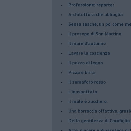
Professione: reporter
Architettura che abbaglia
​Senza tasche, un po’ come m
​Il presepe di San Martino
​Il mare d’autunno
​Lavare la coscienza
​Il pezzo di legno
​Pizza e birra
​Il semaforo rosso
​L’inaspettato
​Il male è zucchero
​Una borraccia olfattiva, grazi
​Della gentilezza di Carofiglio
Arte, piacere e Pinacoteca di