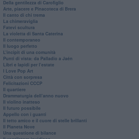
​Della gentilezza di Carofiglio
Arte, piacere e Pinacoteca di Brera
​Il canto di chi trema
La chimeraviglia
​Fatevi scultura
​La violetta di Santa Caterina
​Il contemporaneo
​Il luogo perfetto
​L’incipit di una comunità
Punti di vista: da Palladio a Jaén
​Libri e lapidi per l’estate
​I Love Pop Art
Città con sorpresa
Felicitazioni CCCP
​Il quartiere
​Drammaturgia dell’anno nuovo
​Il violino inatteso
​Il futuro possibile
​Appello con i guanti
​Il tetto amico e il cuore di stelle brillanti
​Il Pianeta Nove
​Una questione di bilance