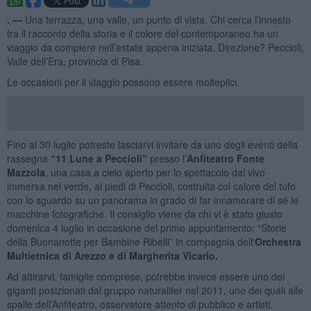
. —
Una terrazza, una valle, un punto di vista. Chi cerca l’innesto
tra il racconto della storia e il colore del contemporaneo ha un
viaggio da compiere nell’estate appena iniziata. Direzione? Peccioli,
Valle dell’Era, provincia di Pisa.
Le occasioni per il viaggio possono essere molteplici.
Fino al 30 luglio potreste lasciarvi invitare da uno degli eventi della
rassegna
“11 Lune a Peccioli”
presso l’
Anfiteatro Fonte
Mazzola
, una casa a cielo aperto per lo spettacolo dal vivo
immersa nel verde, ai piedi di Peccioli, costruita col calore del tufo
con lo sguardo su un panorama in grado di far innamorare di sé le
macchine fotografiche. Il consiglio viene da chi vi è stato giusto
domenica 4 luglio in occasione del primo appuntamento: “Storie
della Buonanotte per Bambine Ribelli” in compagnia dell'
Orchestra
Multietnica di Arezzo e di Margherita Vicario.
Ad attirarvi, famiglie comprese, potrebbe invece essere uno dei
giganti posizionati dal gruppo naturaliter nel 2011, uno dei quali alle
spalle dell’Anfiteatro, osservatore attento di pubblico e artisti.