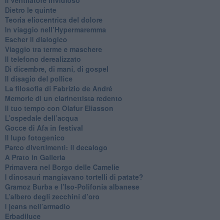
​Il ventilatore invidioso
​Dietro le quinte
​Teoria eliocentrica del dolore
In viaggio nell’Hypermaremma
​Escher il dialogico
​Viaggio tra terme e maschere
Il telefono derealizzato
​Di dicembre, di mani, di gospel
​Il disagio del pollice
​La filosofia di Fabrizio de André
Memorie di un clarinettista redento
​Il tuo tempo con Olafur Eliasson
​L’ospedale dell’acqua
​Gocce di Afa in festival
​Il lupo fotogenico
​Parco divertimenti: il decalogo
​A Prato in Galleria
​Primavera nel Borgo delle Camelie
I dinosauri mangiavano tortelli di patate?
​Gramoz Burba e l’Iso-Polifonia albanese
L’albero degli zecchini d’oro
​I jeans nell’armadio
Erbadiluce