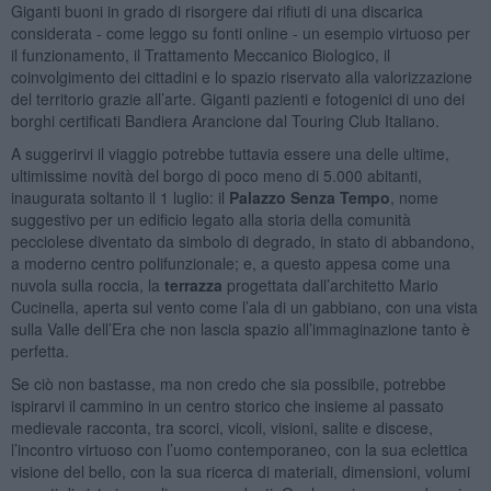
Giganti buoni in grado di risorgere dai rifiuti di una discarica
considerata - come leggo su fonti online - un esempio virtuoso per
il funzionamento, il Trattamento Meccanico Biologico, il
coinvolgimento dei cittadini e lo spazio riservato alla valorizzazione
del territorio grazie all’arte. Giganti pazienti e fotogenici di uno dei
borghi certificati Bandiera Arancione dal Touring Club Italiano.
A suggerirvi il viaggio potrebbe tuttavia essere una delle ultime,
ultimissime novità del borgo di poco meno di 5.000 abitanti,
inaugurata soltanto il 1 luglio: il
Palazzo Senza Tempo
, nome
suggestivo per un edificio legato alla storia della comunità
pecciolese diventato da simbolo di degrado, in stato di abbandono,
a moderno centro polifunzionale; e, a questo appesa come una
nuvola sulla roccia, la
terrazza
progettata dall’architetto Mario
Cucinella, aperta sul vento come l’ala di un gabbiano, con una vista
sulla Valle dell’Era che non lascia spazio all’immaginazione tanto è
perfetta.
Se ciò non bastasse, ma non credo che sia possibile, potrebbe
ispirarvi il cammino in un centro storico che insieme al passato
medievale racconta, tra scorci, vicoli, visioni, salite e discese,
l’incontro virtuoso con l’uomo contemporaneo, con la sua eclettica
visione del bello, con la sua ricerca di materiali, dimensioni, volumi