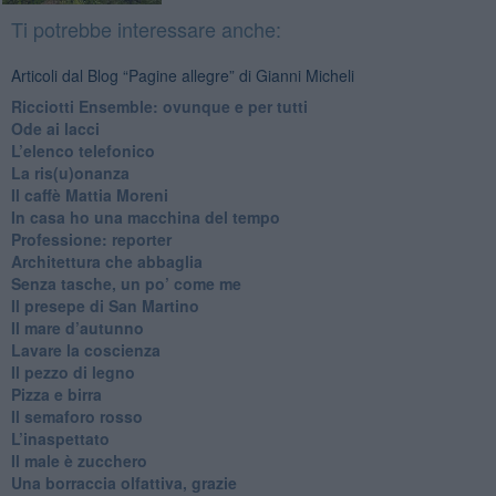
Ti potrebbe interessare anche:
Articoli dal Blog “Pagine allegre” di Gianni Micheli
​Ricciotti Ensemble: ovunque e per tutti
Ode ai lacci
​L’elenco telefonico
​La ris(u)onanza
​Il caffè Mattia Moreni
​In casa ho una macchina del tempo
Professione: reporter
Architettura che abbaglia
​Senza tasche, un po’ come me
​Il presepe di San Martino
​Il mare d’autunno
​Lavare la coscienza
​Il pezzo di legno
​Pizza e birra
​Il semaforo rosso
​L’inaspettato
​Il male è zucchero
​Una borraccia olfattiva, grazie