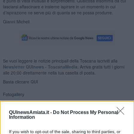
e punti di vista inusuali e sorprendenti. Qualcosa insomma da cui
lasciarsi affascinare e insieme ispirare in un momento in cui
d’ispirazione ne serve più di quanta se ne possa produrre.
Gianni Micheli
Se vuoi leggere le notizie principali della Toscana iscriviti alla
Newsletter QUInews - ToscanaMedia.
Arriva gratis tutti i giorni
alle 20:00 direttamente nella tua casella di posta.
Basta cliccare
QUI
Fotogallery
QUInewsAmiata.it -
Do Not Process My Personal
Information
If you wish to opt-out of the sale, sharing to third parties, or