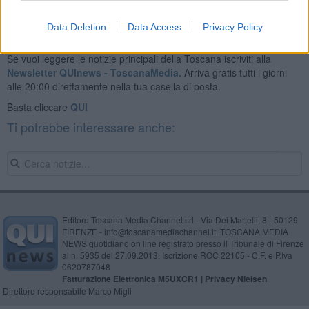
Data Deletion
Data Access
Privacy Policy
Se vuoi leggere le notizie principali della Toscana iscriviti alla
Newsletter QUInews - ToscanaMedia.
Arriva gratis tutti i giorni
alle 20:00 direttamente nella tua casella di posta.
Basta cliccare
QUI
Ti potrebbe interessare anche:
Editore Toscana Media Channel srl - Via Dei Martelli, 8 - 50129
FIRENZE - info@toscanamediachannel.it. TOSCANA MEDIA
NEWS quotidiano on line registrato presso il Tribunale di Firenze
al n. 5935 del 27.09.2013. Iscrizione ROC 22105 - C.F. e P.Iva
0620787048
Fatturazione Elettronica M5UXCR1 |
Privacy Nielsen
Direttore responsabile Marco Migli