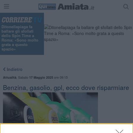
Ditonellapiaga fa
ballare gli sfollati
dello Spin Time a
Roma: «Sono molto
grata a questo
spazio»
Indietro
,
Sabato
ore 09:15
Attualità
17 Maggio 2025
Benzina, gasolio, gpl, ecco dove risparmiare