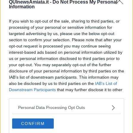
QUInewsAmiata.it -
Do Not Process My Personal
Information
If you wish to opt-out of the sale, sharing to third parties, or
processing of your personal or sensitive information for
Ecco l'elenco dei prezzi del carburante in provincia di Siena.
targeted advertising by us, please use the below opt-out
Comune per comune gli impianti più economici dove fare
rifornimento.
section to confirm your selection. Please note that after your
opt-out request is processed you may continue seeing
interest-based ads based on personal information utilized by
us or personal information disclosed to third parties prior to
your opt-out. You may separately opt-out of the further
disclosure of your personal information by third parties on the
IAB’s list of downstream participants. This information may
PROVINCIA DI SIENA —
Questi i prezzi dei carburanti
rilevati al
giorno 17 maggio 2025
dal
Ministero dello sviluppo
also be disclosed by us to third parties on the
IAB’s List of
economico
Downstream Participants
that may further disclose it to other
third parties.
Personal Data Processing Opt Outs
CONFIRM