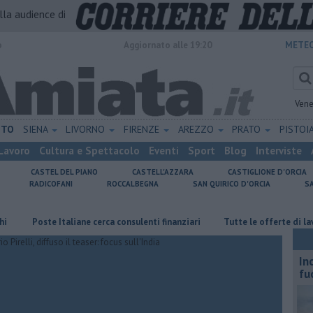
alla audience di
o
Aggiornato alle 19:20
METEO
Vene
ETO
SIENA
LIVORNO
FIRENZE
AREZZO
PRATO
PISTOI
Lavoro
Cultura e Spettacolo
Eventi
Sport
Blog
Interviste
CASTEL DEL PIANO
CASTELL'AZZARA
CASTIGLIONE D'ORCIA
RADICOFANI
ROCCALBEGNA
SAN QUIRICO D'ORCIA
S
Poste Italiane cerca consulenti finanziari
​Tutte le offerte di lavoro in
In
fu