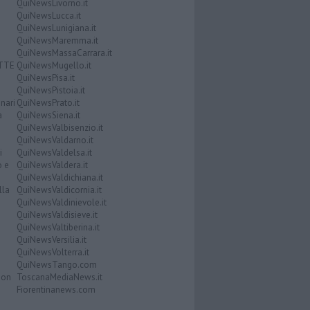
QuiNewsLivorno.it
QuiNewsLucca.it
QuiNewsLunigiana.it
QuiNewsMaremma.it
QuiNewsMassaCarrara.it
ATTE
QuiNewsMugello.it
QuiNewsPisa.it
QuiNewsPistoia.it
nari
QuiNewsPrato.it
a
QuiNewsSiena.it
QuiNewsValbisenzio.it
QuiNewsValdarno.it
i
QuiNewsValdelsa.it
o e
QuiNewsValdera.it
QuiNewsValdichiana.it
lla
QuiNewsValdicornia.it
QuiNewsValdinievole.it
QuiNewsValdisieve.it
QuiNewsValtiberina.it
QuiNewsVersilia.it
QuiNewsVolterra.it
QuiNewsTango.com
Don
ToscanaMediaNews.it
Fiorentinanews.com