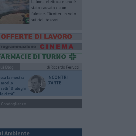
la linea elettrica e uno è
stato causato da un
fulmine. Elicotteri in volo
sui cieli toscani
ui Blog
di Riccardo Ferrucci
INCONTRI
ucca la mostra
D'ARTE
Marcello
selli “Dialoghi
la città"
Condoglianze
ui Ambiente