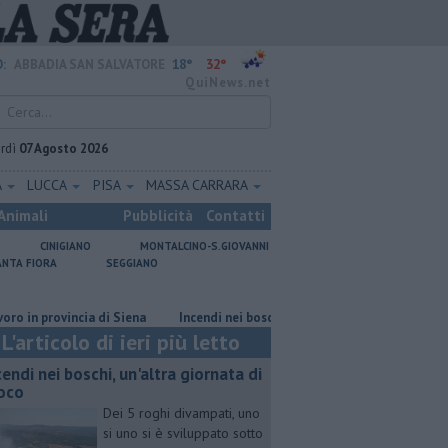
18°
32°
:
ABBADIA SAN SALVATORE
QuiNews.net
rdì
07 Agosto 2026
A
LUCCA
PISA
MASSA CARRARA
Animali
Pubblicità
Contatti
CINIGIANO
MONTALCINO-S.GIOVANNI
ANTA FIORA
SEGGIANO
 provincia di Siena
Incendi nei boschi, un'altra giornata di fuoco
Do
L'articolo di ieri più letto
cendi nei boschi, un'altra giornata di
oco
Dei 5 roghi divampati, uno
si uno si è sviluppato sotto