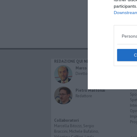
participants
Downstream 
Persona
REDAZIONE QUI NEWS
CAT
Cro
Marco Migli
Poli
Direttore Responsabile
Attu
Eco
Cult
Pietro Mattonai
Spo
Redattore
Spet
Inte
Opi
Imp
Collaboratori
Pro
Marcella Bitozzi, Sergio
Braccini, Michele Bufalino,
Valentina Caffieri, Linda