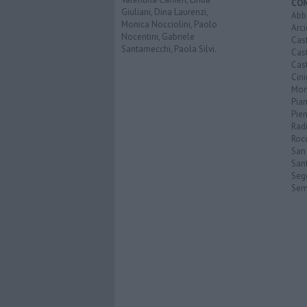
CO
Giuliani, Dina Laurenzi,
Abb
Monica Nocciolini, Paolo
Arc
Nocentini, Gabriele
Cast
Santarnecchi, Paola Silvi.
Cast
Cast
Cin
Mon
Pia
Pie
Rad
Roc
San 
Sant
Seg
Sem