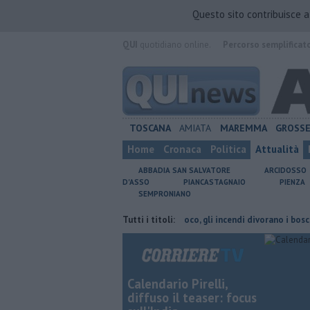
Questo sito contribuisce 
QUI
quotidiano online.
Percorso semplificat
TOSCANA
AMIATA
MAREMMA
GROSS
Home
Cronaca
Politica
Attualità
ABBADIA SAN SALVATORE
ARCIDOSSO
D'ASSO
PIANCASTAGNAIO
PIENZA
SEMPRONIANO
nata di fuoco
Doppio fronte di fuoco, gli incendi divorano i boschi
Tutti i titoli:
Calendario Pirelli,
diffuso il teaser: focus