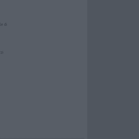
le di
zzi