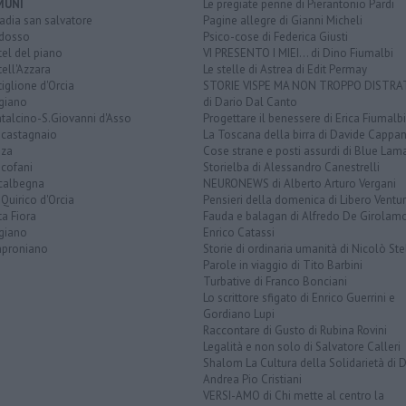
MUNI
Le pregiate penne di Pierantonio Pardi
adia san salvatore
Pagine allegre di Gianni Micheli
idosso
Psico-cose di Federica Giusti
el del piano
VI PRESENTO I MIEI... di Dino Fiumalbi
ell'Azzara
Le stelle di Astrea di Edit Permay
iglione d'Orcia
STORIE VISPE MA NON TROPPO DISTR
igiano
di Dario Dal Canto
talcino-S.Giovanni d'Asso
Progettare il benessere di Erica Fiumalbi
ncastagnaio
La Toscana della birra di Davide Cappan
nza
Cose strane e posti assurdi di Blue Lam
icofani
Storielba di Alessandro Canestrelli
calbegna
NEURONEWS di Alberto Arturo Vergani
Quirico d'Orcia
Pensieri della domenica di Libero Ventur
a Fiora
Fauda e balagan di Alfredo De Girolam
giano
Enrico Catassi
proniano
Storie di ordinaria umanità di Nicolò Ste
Parole in viaggio di Tito Barbini
Turbative di Franco Bonciani
Lo scrittore sfigato di Enrico Guerrini e
Gordiano Lupi
Raccontare di Gusto di Rubina Rovini
Legalità e non solo di Salvatore Calleri
Shalom La Cultura della Solidarietà di 
Andrea Pio Cristiani
VERSI-AMO di Chi mette al centro la