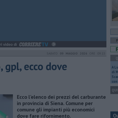
SABATO
09 MAGGIO 2026
ORE 09:15
Q
, gpl, ecco dove
A L
di 
Scar
con 
QUI
Ecco l'elenco dei prezzi del carburante
in provincia di Siena. Comune per
comune gli impianti più economici
Q
dove fare rifornimento.