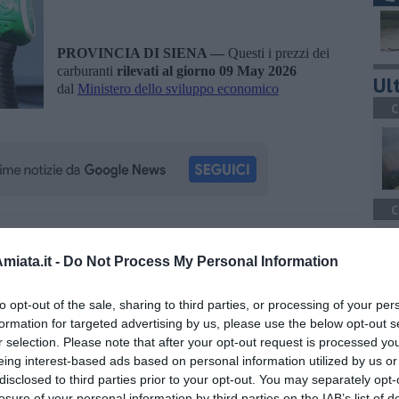
PROVINCIA DI SIENA —
Questi i prezzi dei
carburanti
rilevati al giorno 09 May 2026
Ult
dal
Ministero dello sviluppo economico
C
C
oscana iscriviti alla
Newsletter QUInews - ToscanaMedia.
amente nella tua casella di posta.
iata.it -
Do Not Process My Personal Information
to opt-out of the sale, sharing to third parties, or processing of your per
L
formation for targeted advertising by us, please use the below opt-out s
r selection. Please note that after your opt-out request is processed y
eing interest-based ads based on personal information utilized by us or
ero dello sviluppo economico
disclosed to third parties prior to your opt-out. You may separately opt-
losure of your personal information by third parties on the IAB’s list of