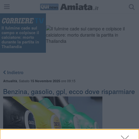
Il fulmine cade sul
campo e colpisce il
calciatore: morto
durante la partita in
Thailandia
Indietro
,
Sabato
ore 09:15
Attualità
15 Novembre 2025
Benzina, gasolio, gpl, ecco dove risparmiare