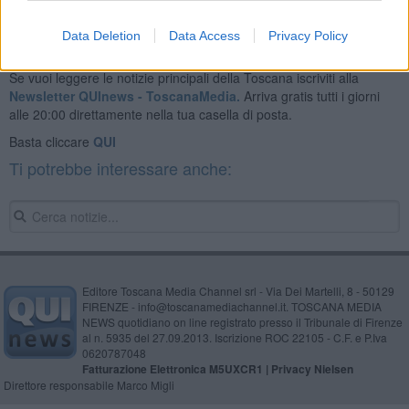
Data Deletion
Data Access
Privacy Policy
Se vuoi leggere le notizie principali della Toscana iscriviti alla
Newsletter QUInews - ToscanaMedia.
Arriva gratis tutti i giorni
alle 20:00 direttamente nella tua casella di posta.
Basta cliccare
QUI
Ti potrebbe interessare anche:
Editore Toscana Media Channel srl - Via Dei Martelli, 8 - 50129
FIRENZE - info@toscanamediachannel.it. TOSCANA MEDIA
NEWS quotidiano on line registrato presso il Tribunale di Firenze
al n. 5935 del 27.09.2013. Iscrizione ROC 22105 - C.F. e P.Iva
0620787048
Fatturazione Elettronica M5UXCR1 |
Privacy Nielsen
Direttore responsabile Marco Migli