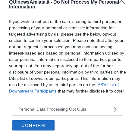
QUInewsAmiata.it -
Do Not Process My Personal
Information
If you wish to opt-out of the sale, sharing to third parties, or
processing of your personal or sensitive information for
Ecco l'elenco dei prezzi del carburante in provincia di
targeted advertising by us, please use the below opt-out
Grosseto. Comune per comune gli impianti più economici
dove fare rifornimento.
section to confirm your selection. Please note that after your
opt-out request is processed you may continue seeing
interest-based ads based on personal information utilized by
us or personal information disclosed to third parties prior to
your opt-out. You may separately opt-out of the further
disclosure of your personal information by third parties on the
IAB’s list of downstream participants. This information may
PROVINCIA DI GROSSETO —
Questi i prezzi dei carburanti
rilevati al giorno 15 novembre 2025
dal
Ministero dello
also be disclosed by us to third parties on the
IAB’s List of
sviluppo economico
Downstream Participants
that may further disclose it to other
third parties.
Personal Data Processing Opt Outs
CONFIRM