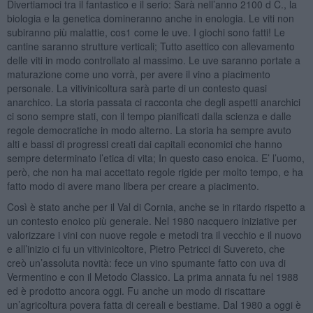
Divertiamoci tra il fantastico e il serio: Sarà nell’anno 2100 d C., la
biologia e la genetica domineranno anche in enologia. Le viti non
subiranno più malattie, cos1 come le uve. I giochi sono fatti! Le
cantine saranno strutture verticali; Tutto asettico con allevamento
delle viti in modo controllato al massimo. Le uve saranno portate a
maturazione come uno vorrà, per avere il vino a piacimento
personale. La vitivinicoltura sarà parte di un contesto quasi
anarchico. La storia passata ci racconta che degli aspetti anarchici
ci sono sempre stati, con il tempo pianificati dalla scienza e dalle
regole democratiche in modo alterno. La storia ha sempre avuto
alti e bassi di progressi creati dai capitali economici che hanno
sempre determinato l’etica di vita; In questo caso enoica. E’ l’uomo,
però, che non ha mai accettato regole rigide per molto tempo, e ha
fatto modo di avere mano libera per creare a piacimento.
Così è stato anche per il Val di Cornia, anche se in ritardo rispetto a
un contesto enoico più generale. Nel 1980 nacquero iniziative per
valorizzare i vini con nuove regole e metodi tra il vecchio e il nuovo
e all’inizio ci fu un vitivinicoltore, Pietro Petricci di Suvereto, che
creò un’assoluta novità: fece un vino spumante fatto con uva di
Vermentino e con il Metodo Classico. La prima annata fu nel 1988
ed è prodotto ancora oggi. Fu anche un modo di riscattare
un’agricoltura povera fatta di cereali e bestiame. Dal 1980 a oggi è