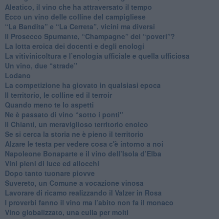
Aleatico, il vino che ha attraversato il tempo
Ecco un vino delle colline del campigliese
“La Bandita” e “La Cerreta”, vicini ma diversi
​Il Prosecco Spumante, “Champagne” dei “poveri”?
​La lotta eroica dei docenti e degli enologi
​La vitivinicoltura e l’enologia ufficiale e quella ufficiosa
​Un vino, due “strade”
Lodano
​La competizione ha giovato in qualsiasi epoca
Il territorio, le colline ed il terroir
Quando meno te lo aspetti
​Ne è passato di vino “sotto i ponti"
​Il Chianti, un meraviglioso territorio enoico
​Se si cerca la storia ne è pieno il territorio
Alzare le testa per vedere cosa c'è intorno a noi
​Napoleone Bonaparte e il vino dell’Isola d’Elba
Vini pieni di luce ed allocchi
Dopo tanto tuonare piovve
Suvereto, un Comune a vocazione vinosa
Lavorare di ricamo realizzando il Valzer in Rosa
​I proverbi fanno il vino ma l’abito non fa il monaco
Vino globalizzato, una culla per molti