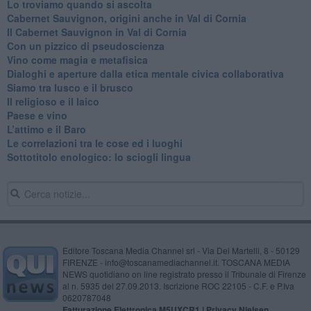
Lo troviamo quando si ascolta
Cabernet Sauvignon, origini anche in Val di Cornia
Il Cabernet Sauvignon in Val di Cornia
Con un pizzico di pseudoscienza
​Vino come magia e metafisica
Dialoghi e aperture dalla etica mentale civica collaborativa
Siamo tra lusco e il brusco
Il religioso e il laico
​Paese e vino
L’attimo e il Baro
Le correlazioni tra le cose ed i luoghi
​Sottotitolo enologico: lo sciogli lingua
Editore Toscana Media Channel srl - Via Dei Martelli, 8 - 50129
FIRENZE - info@toscanamediachannel.it. TOSCANA MEDIA
NEWS quotidiano on line registrato presso il Tribunale di Firenze
al n. 5935 del 27.09.2013. Iscrizione ROC 22105 - C.F. e P.Iva
0620787048
Fatturazione Elettronica M5UXCR1 |
Privacy Nielsen