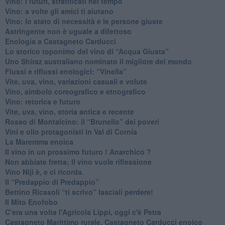
​Vino: i futuri, stratificati nel tempo
Vino: a volte gli amici ti aiutano
Vino: lo stato di necessità e le persone giuste
​Astringente non è uguale a difettoso
Enologia a Castagneto Carducci
Lo storico toponimo del vino di “Acqua Giusta”
Uno Shiraz australiano nominato il migliore del mondo
​Flussi e riflussi enologici: “Vinella”
Vite, uva, vino, variazioni casuali e volute
Vino, simbolo coreografico e etnografico
​Vino: retorica e futuro
​Vite, uva, vino, storia antica e recente
​Rosso di Montalcino: il “Brunello” dei poveri
Vini e olio protagonisti in Val di Cornia
​La Maremma enoica
Il vino in un prossimo futuro ! Anarchico ?
​Non abbiate fretta; Il vino vuole riflessione
​Vino Niji è, e ci ricorda.
Il “Predappio di Predappio”
Bettino Ricasoli “ti scrivo” lasciali perdere!
Il Mito Enofobo
​C’era una volta l'Agricola Lippi, oggi c'è Petra
​Castagneto Marittimo rurale, Castagneto Carducci enoico