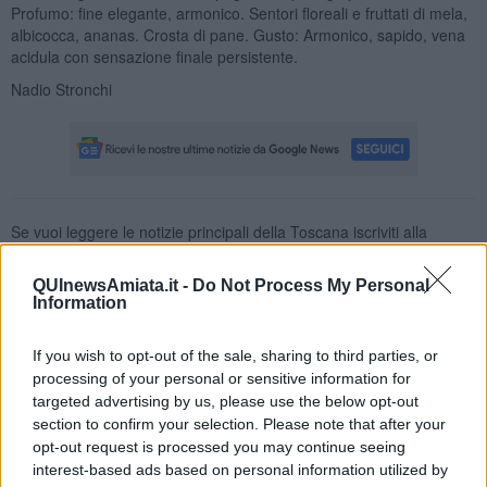
Profumo: fine elegante, armonico. Sentori floreali e fruttati di mela,
albicocca, ananas. Crosta di pane. Gusto: Armonico, sapido, vena
acidula con sensazione finale persistente.
Nadio Stronchi
Se vuoi leggere le notizie principali della Toscana iscriviti alla
Newsletter QUInews - ToscanaMedia.
Arriva gratis tutti i giorni
alle 20:00 direttamente nella tua casella di posta.
QUInewsAmiata.it -
Do Not Process My Personal
Information
Basta cliccare
QUI
Fotogallery
If you wish to opt-out of the sale, sharing to third parties, or
processing of your personal or sensitive information for
targeted advertising by us, please use the below opt-out
section to confirm your selection. Please note that after your
opt-out request is processed you may continue seeing
interest-based ads based on personal information utilized by