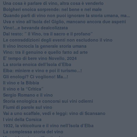
​Una cosa è parlare di vino, altra cosa è venderlo
Bolgheri enoica sorprende: nel bene e nel male
​Quando parli di vino non puoi ignorare la storia umana, ma...
Uva e vino all’Isola del Giglio, mancano ancora due aspetti
​Vino!...e bevanda dealcolizzata
​Dal testo: ” il Vino, tra il sacro e il profano”
Le contraddizioni degli eventi non escludono il vino
​Il vino incrocia la generale storia umana
Vino: tra il genuino e quello fatto ad arte
E’ tempo di bere vino Novello, 2024
La storia enoica dell’Isola d’Elba
Elba: miniere e vino e poi il turismo...!
​Gli enologi? Ci vogliono! Ma...!
​Il vino e la Bibbia
​Il vino e la “Critica”
Sergio Romano e il vino
​Storia enologica e concorsi sui vini odierni
Fiumi di parole sul vino
​Vai a uno scaffale, vedi e leggi: vino di Scansano
​I vini della Corsica
​1932, la viticoltura e il vino nell’Isola d’Elba
​La complessa storia del vino