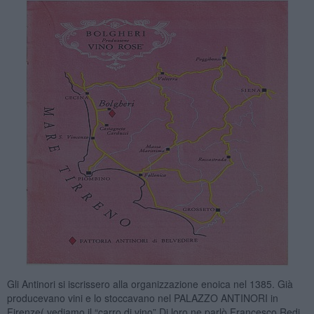
Gli Antinori si iscrissero alla organizzazione enoica nel 1385. Già
producevano vini e lo stoccavano nel PALAZZO ANTINORI in
Firenze( vediamo il “carro di vino” Di loro ne parlò Francesco Redi