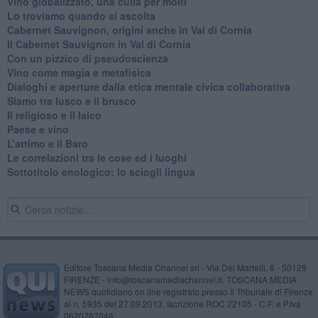
Vino globalizzato, una culla per molti
Lo troviamo quando si ascolta
Cabernet Sauvignon, origini anche in Val di Cornia
Il Cabernet Sauvignon in Val di Cornia
Con un pizzico di pseudoscienza
​Vino come magia e metafisica
Dialoghi e aperture dalla etica mentale civica collaborativa
Siamo tra lusco e il brusco
Il religioso e il laico
​Paese e vino
L’attimo e il Baro
Le correlazioni tra le cose ed i luoghi
​Sottotitolo enologico: lo sciogli lingua
Editore Toscana Media Channel srl - Via Dei Martelli, 8 - 50129
FIRENZE - info@toscanamediachannel.it. TOSCANA MEDIA
NEWS quotidiano on line registrato presso il Tribunale di Firenze
al n. 5935 del 27.09.2013. Iscrizione ROC 22105 - C.F. e P.Iva
0620787048