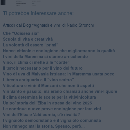
Ti potrebbe interessare anche:
Articoli dal Blog “Vignaioli e vini” di Nadio Stronchi
​Che “Odissea sia”
Scuola di vita e creatività
​La volontà di essere “primi”
Norme viticole e enologiche che miglioreranno la qualità
​I vini della Maremma si stanno arricchendo
Vino, il clima ci mette alle “corde”
Il terroir necessario per il vino del futuro
​Vino di uva di Malvasia Istriana: in Maremma usata poco
​Libreria antiquaria e il “vino scritto”
​Viticoltura e vini: il Manzoni che non ti aspetti
​Vin Santo e passito, ma erano chiamati anche vini-liquore
Il clima determina le scelte per la vitivinicoltura
Un po' storia dell'Elba in attesa del vino 2025
Le continue nuove prove enologiche per fare vini
Vini dell'Elba e Valdicornia, c'è rivalità?
​I vignaiolo democristano e il vignaiolo comunista
​Non rinnego mai la storia. Spesso, però...