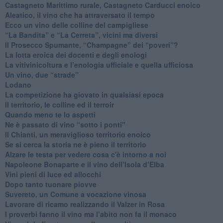
​Castagneto Marittimo rurale, Castagneto Carducci enoico
Aleatico, il vino che ha attraversato il tempo
Ecco un vino delle colline del campigliese
“La Bandita” e “La Cerreta”, vicini ma diversi
​Il Prosecco Spumante, “Champagne” dei “poveri”?
​La lotta eroica dei docenti e degli enologi
​La vitivinicoltura e l’enologia ufficiale e quella ufficiosa
​Un vino, due “strade”
Lodano
​La competizione ha giovato in qualsiasi epoca
Il territorio, le colline ed il terroir
Quando meno te lo aspetti
​Ne è passato di vino “sotto i ponti"
​Il Chianti, un meraviglioso territorio enoico
​Se si cerca la storia ne è pieno il territorio
Alzare le testa per vedere cosa c'è intorno a noi
​Napoleone Bonaparte e il vino dell’Isola d’Elba
Vini pieni di luce ed allocchi
Dopo tanto tuonare piovve
Suvereto, un Comune a vocazione vinosa
Lavorare di ricamo realizzando il Valzer in Rosa
​I proverbi fanno il vino ma l’abito non fa il monaco