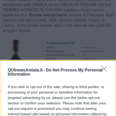
accademico della CRUSCA nel suo BACCO IN TOSCANA. Nel suo
TIRAMBO del BACCO IN TOSCANA, possiamo trovarci anche
poesie sul vino.
Eccone una qui sotto.
Sempre di Francesco Redi
abbiamo una lettera scritta, 1656, all'amico Diacinto Cestoni di
Livorno. Infine Donato Antinori, era il 1729, invia del vino LEATICO
al cugino Niccolò.
QUInewsAmiata.it -
Do Not Process My Personal
Information
If you wish to opt-out of the sale, sharing to third parties, or
processing of your personal or sensitive information for
targeted advertising by us, please use the below opt-out
section to confirm your selection. Please note that after your
opt-out request is processed you may continue seeing
Nadio Stronchi
interest-based ads based on personal information utilized by