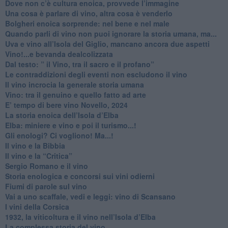
​Dove non c’è cultura enoica, provvede l’immagine
​Una cosa è parlare di vino, altra cosa è venderlo
Bolgheri enoica sorprende: nel bene e nel male
​Quando parli di vino non puoi ignorare la storia umana, ma...
Uva e vino all’Isola del Giglio, mancano ancora due aspetti
​Vino!...e bevanda dealcolizzata
​Dal testo: ” il Vino, tra il sacro e il profano”
Le contraddizioni degli eventi non escludono il vino
​Il vino incrocia la generale storia umana
Vino: tra il genuino e quello fatto ad arte
E’ tempo di bere vino Novello, 2024
La storia enoica dell’Isola d’Elba
Elba: miniere e vino e poi il turismo...!
​Gli enologi? Ci vogliono! Ma...!
​Il vino e la Bibbia
​Il vino e la “Critica”
Sergio Romano e il vino
​Storia enologica e concorsi sui vini odierni
Fiumi di parole sul vino
​Vai a uno scaffale, vedi e leggi: vino di Scansano
​I vini della Corsica
​1932, la viticoltura e il vino nell’Isola d’Elba
​La complessa storia del vino