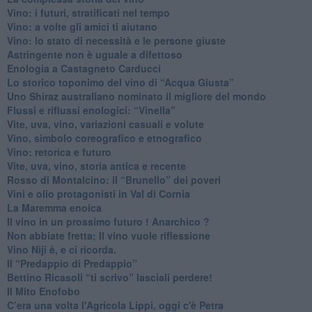
​Vino: i futuri, stratificati nel tempo
Vino: a volte gli amici ti aiutano
Vino: lo stato di necessità e le persone giuste
​Astringente non è uguale a difettoso
Enologia a Castagneto Carducci
Lo storico toponimo del vino di “Acqua Giusta”
Uno Shiraz australiano nominato il migliore del mondo
​Flussi e riflussi enologici: “Vinella”
Vite, uva, vino, variazioni casuali e volute
Vino, simbolo coreografico e etnografico
​Vino: retorica e futuro
​Vite, uva, vino, storia antica e recente
​Rosso di Montalcino: il “Brunello” dei poveri
Vini e olio protagonisti in Val di Cornia
​La Maremma enoica
Il vino in un prossimo futuro ! Anarchico ?
​Non abbiate fretta; Il vino vuole riflessione
​Vino Niji è, e ci ricorda.
Il “Predappio di Predappio”
Bettino Ricasoli “ti scrivo” lasciali perdere!
Il Mito Enofobo
​C’era una volta l'Agricola Lippi, oggi c'è Petra