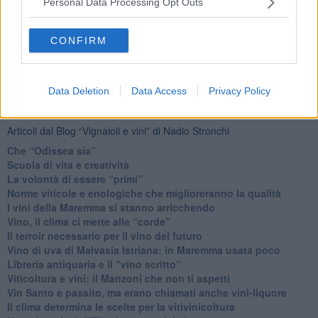
Personal Data Processing Opt Outs
CONFIRM
Data Deletion
Data Access
Privacy Policy
Ti potrebbe interessare anche:
Articoli dal Blog “Vignaioli e vini” di Nadio Stronchi
​Che “Odissea sia”
Scuola di vita e creatività
​La volontà di essere “primi”
Norme viticole e enologiche che miglioreranno la qualità
​I vini della Maremma si stanno arricchendo
Vino, il clima ci mette alle “corde”
Il terroir necessario per il vino del futuro
​Vino di uva di Malvasia Istriana: in Maremma usata poco
​Libreria antiquaria e il “vino scritto”
​Viticoltura e vini: il Manzoni che non ti aspetti
​Vin Santo e passito, ma erano chiamati anche vini-liquore
Il clima determina le scelte per la vitivinicoltura