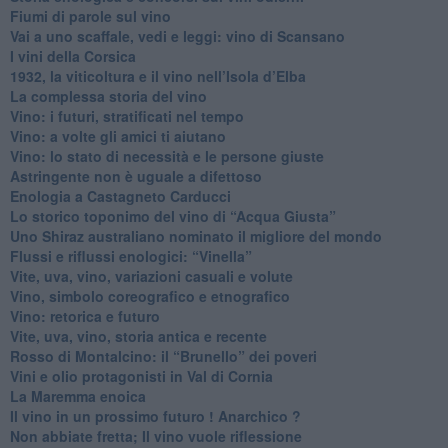
Fiumi di parole sul vino
​Vai a uno scaffale, vedi e leggi: vino di Scansano
​I vini della Corsica
​1932, la viticoltura e il vino nell’Isola d’Elba
​La complessa storia del vino
​Vino: i futuri, stratificati nel tempo
Vino: a volte gli amici ti aiutano
Vino: lo stato di necessità e le persone giuste
​Astringente non è uguale a difettoso
Enologia a Castagneto Carducci
Lo storico toponimo del vino di “Acqua Giusta”
Uno Shiraz australiano nominato il migliore del mondo
​Flussi e riflussi enologici: “Vinella”
Vite, uva, vino, variazioni casuali e volute
Vino, simbolo coreografico e etnografico
​Vino: retorica e futuro
​Vite, uva, vino, storia antica e recente
​Rosso di Montalcino: il “Brunello” dei poveri
Vini e olio protagonisti in Val di Cornia
​La Maremma enoica
Il vino in un prossimo futuro ! Anarchico ?
​Non abbiate fretta; Il vino vuole riflessione