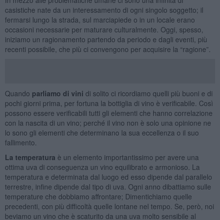
casistiche nate da un interessamento di ogni singolo soggetto; il
fermarsi lungo la strada, sul marciapiede o in un locale erano
occasioni necessarie per maturare culturalmente. Oggi, spesso,
iniziamo un ragionamento partendo da periodo e dagli eventi, più
recenti possibile, che più ci convengono per acquisire la “ragione”.
Quando
parliamo di vini
di solito ci ricordiamo quelli più buoni e di
pochi giorni prima, per fortuna la bottiglia di vino è verificabile. Così
possono essere verificabili tutti gli elementi che hanno correlazione
con la nascita di un vino; perché il vino non è solo una opinione ne
lo sono gli elementi che determinano la sua eccellenza o il suo
fallimento.
La temperatura
è un elemento importantissimo per avere una
ottima uva di conseguenza un vino equilibrato e armonioso. La
temperatura e determinata dal luogo ed esso dipende dal parallelo
terrestre, infine dipende dal tipo di uva. Ogni anno dibattiamo sulle
temperature che dobbiamo affrontare; Dimentichiamo quelle
precedenti, con più difficoltà quelle lontane nel tempo. Se, però, noi
beviamo un vino che è scaturito da una uva molto sensibile al