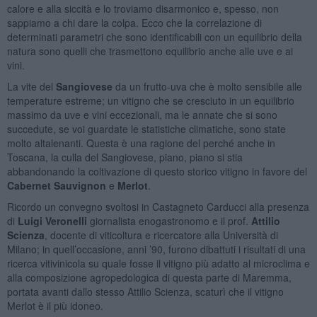
calore e alla siccità e lo troviamo disarmonico e, spesso, non
sappiamo a chi dare la colpa. Ecco che la correlazione di
determinati parametri che sono identificabili con un equilibrio della
natura sono quelli che trasmettono equilibrio anche alle uve e ai
vini.
La vite del
Sangiovese
da un frutto-uva che è molto sensibile alle
temperature estreme; un vitigno che se cresciuto in un equilibrio
massimo da uve e vini eccezionali, ma le annate che si sono
succedute, se voi guardate le statistiche climatiche, sono state
molto altalenanti. Questa è una ragione del perché anche in
Toscana, la culla del Sangiovese, piano, piano si stia
abbandonando la coltivazione di questo storico vitigno in favore del
Cabernet Sauvignon
e
Merlot
.
Ricordo un convegno svoltosi in Castagneto Carducci alla presenza
di
Luigi Veronelli
giornalista enogastronomo e il prof.
Attilio
Scienza
, docente di viticoltura e ricercatore alla Università di
Milano; in quell’occasione, anni ’90, furono dibattuti i risultati di una
ricerca vitivinicola su quale fosse il vitigno più adatto al microclima e
alla composizione agropedologica di questa parte di Maremma,
portata avanti dallo stesso Attilio Scienza, scaturì che il vitigno
Merlot è il più idoneo.