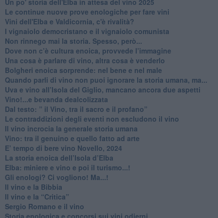
Un po' storia dell'Elba in attesa del vino 2025
Le continue nuove prove enologiche per fare vini
Vini dell'Elba e Valdicornia, c'è rivalità?
​I vignaiolo democristano e il vignaiolo comunista
​Non rinnego mai la storia. Spesso, però...
​Dove non c’è cultura enoica, provvede l’immagine
​Una cosa è parlare di vino, altra cosa è venderlo
Bolgheri enoica sorprende: nel bene e nel male
​Quando parli di vino non puoi ignorare la storia umana, ma...
Uva e vino all’Isola del Giglio, mancano ancora due aspetti
​Vino!...e bevanda dealcolizzata
​Dal testo: ” il Vino, tra il sacro e il profano”
Le contraddizioni degli eventi non escludono il vino
​Il vino incrocia la generale storia umana
Vino: tra il genuino e quello fatto ad arte
E’ tempo di bere vino Novello, 2024
La storia enoica dell’Isola d’Elba
Elba: miniere e vino e poi il turismo...!
​Gli enologi? Ci vogliono! Ma...!
​Il vino e la Bibbia
​Il vino e la “Critica”
Sergio Romano e il vino
​Storia enologica e concorsi sui vini odierni