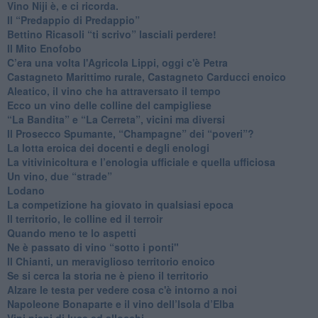
​Vino Niji è, e ci ricorda.
Il “Predappio di Predappio”
Bettino Ricasoli “ti scrivo” lasciali perdere!
Il Mito Enofobo
​C’era una volta l'Agricola Lippi, oggi c'è Petra
​Castagneto Marittimo rurale, Castagneto Carducci enoico
Aleatico, il vino che ha attraversato il tempo
Ecco un vino delle colline del campigliese
“La Bandita” e “La Cerreta”, vicini ma diversi
​Il Prosecco Spumante, “Champagne” dei “poveri”?
​La lotta eroica dei docenti e degli enologi
​La vitivinicoltura e l’enologia ufficiale e quella ufficiosa
​Un vino, due “strade”
Lodano
​La competizione ha giovato in qualsiasi epoca
Il territorio, le colline ed il terroir
Quando meno te lo aspetti
​Ne è passato di vino “sotto i ponti"
​Il Chianti, un meraviglioso territorio enoico
​Se si cerca la storia ne è pieno il territorio
Alzare le testa per vedere cosa c'è intorno a noi
​Napoleone Bonaparte e il vino dell’Isola d’Elba
Vini pieni di luce ed allocchi