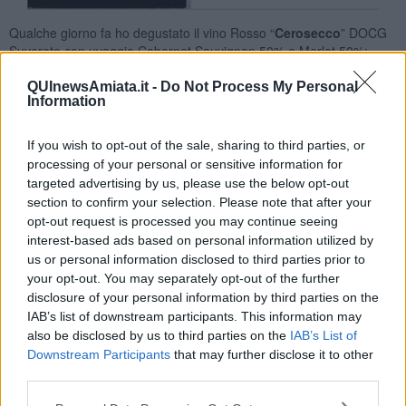
Qualche giorno fa ho degustato il vino Rosso “
Cerosecco
” DOCG
Suvereto con uvaggio Cabernet Sauvignon 50% e Merlot 50%;
ecco come lo descrivo:
QUInewsAmiata.it -
Do Not Process My Personal
Colore rosso rubino intenso, tonalità ottima. All’olfatto è intenso,
Information
equilibrato, sentore erbaceo e frutti di bosco tra i quali prevale il
Lampone. Al gusto è caldo, pieno, leggermente astringente
If you wish to opt-out of the sale, sharing to third parties, or
(maturerà), persistente con ottima sensazione finale.
processing of your personal or sensitive information for
Nadio Stronchi
targeted advertising by us, please use the below opt-out
section to confirm your selection. Please note that after your
opt-out request is processed you may continue seeing
interest-based ads based on personal information utilized by
us or personal information disclosed to third parties prior to
your opt-out. You may separately opt-out of the further
Se vuoi leggere le notizie principali della Toscana iscriviti alla
disclosure of your personal information by third parties on the
Newsletter QUInews - ToscanaMedia.
Arriva gratis tutti i giorni
IAB’s list of downstream participants. This information may
alle 20:00 direttamente nella tua casella di posta.
also be disclosed by us to third parties on the
IAB’s List of
Downstream Participants
that may further disclose it to other
Basta cliccare
QUI
third parties.
Fotogallery