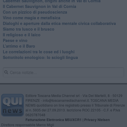
Cabernet Sauvignon, origini anche in Val di Cornia
Il Cabernet Sauvignon in Val di Cornia
Con un pizzico di pseudoscienza
​Vino come magia e metafisica
Dialoghi e aperture dalla etica mentale civica collaborativa
Siamo tra lusco e il brusco
Il religioso e il laico
​Paese e vino
L’attimo e il Baro
Le correlazioni tra le cose ed i luoghi
​Sottotitolo enologico: lo sciogli lingua
Editore Toscana Media Channel srl - Via Dei Martelli, 8 - 50129
FIRENZE - info@toscanamediachannel.it. TOSCANA MEDIA
NEWS quotidiano on line registrato presso il Tribunale di Firenze
al n. 5935 del 27.09.2013. Iscrizione ROC 22105 - C.F. e P.Iva
0620787048
Fatturazione Elettronica M5UXCR1 |
Privacy Nielsen
Direttore responsabile Marco Migli