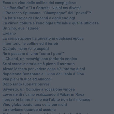
Ecco un vino delle colline del campigliese
“La Bandita” e “La Cerreta”, vicini ma diversi
​Il Prosecco Spumante, “Champagne” dei “poveri”?
​La lotta eroica dei docenti e degli enologi
​La vitivinicoltura e l’enologia ufficiale e quella ufficiosa
​Un vino, due “strade”
Lodano
​La competizione ha giovato in qualsiasi epoca
Il territorio, le colline ed il terroir
Quando meno te lo aspetti
​Ne è passato di vino “sotto i ponti"
​Il Chianti, un meraviglioso territorio enoico
​Se si cerca la storia ne è pieno il territorio
Alzare le testa per vedere cosa c'è intorno a noi
​Napoleone Bonaparte e il vino dell’Isola d’Elba
Vini pieni di luce ed allocchi
Dopo tanto tuonare piovve
Suvereto, un Comune a vocazione vinosa
Lavorare di ricamo realizzando il Valzer in Rosa
​I proverbi fanno il vino ma l’abito non fa il monaco
Vino globalizzato, una culla per molti
Lo troviamo quando si ascolta