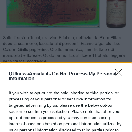
Sotto l’ex vino Tocai, ora vino Friulano, dell’azienda Piero Pittaro,
dopo la sua morte, lasciata ai dipendenti. Esame organolettico.
Colore: Giallo paglierino. Olfatto: armonico, fine, fruttato ( di
mandorla) e floreale. Gusto: armonico, si ripete il fruttato, leggera
vena fresca, scorrevole.
QUInewsAmiata.it -
Do Not Process My Personal
Information
If you wish to opt-out of the sale, sharing to third parties, or
processing of your personal or sensitive information for
targeted advertising by us, please use the below opt-out
section to confirm your selection. Please note that after your
opt-out request is processed you may continue seeing
interest-based ads based on personal information utilized by
us or personal information disclosed to third parties prior to