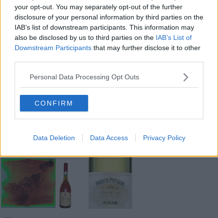
your opt-out. You may separately opt-out of the further
disclosure of your personal information by third parties on the
IAB’s list of downstream participants. This information may
Nadio Stronchi
also be disclosed by us to third parties on the
IAB’s List of
Downstream Participants
that may further disclose it to other
third parties.
Personal Data Processing Opt Outs
Se vuoi leggere le notizie principali della Toscana iscriviti alla
Newsletter QUInews - ToscanaMedia.
Arriva gratis tutti i giorni
CONFIRM
alle 20:00 direttamente nella tua casella di posta.
Basta cliccare
QUI
Data Deletion
Data Access
Privacy Policy
Fotogallery