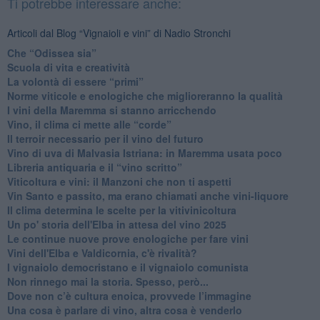
Ti potrebbe interessare anche:
Articoli dal Blog “Vignaioli e vini” di Nadio Stronchi
​Che “Odissea sia”
Scuola di vita e creatività
​La volontà di essere “primi”
Norme viticole e enologiche che miglioreranno la qualità
​I vini della Maremma si stanno arricchendo
Vino, il clima ci mette alle “corde”
Il terroir necessario per il vino del futuro
​Vino di uva di Malvasia Istriana: in Maremma usata poco
​Libreria antiquaria e il “vino scritto”
​Viticoltura e vini: il Manzoni che non ti aspetti
​Vin Santo e passito, ma erano chiamati anche vini-liquore
Il clima determina le scelte per la vitivinicoltura
Un po' storia dell'Elba in attesa del vino 2025
Le continue nuove prove enologiche per fare vini
Vini dell'Elba e Valdicornia, c'è rivalità?
​I vignaiolo democristano e il vignaiolo comunista
​Non rinnego mai la storia. Spesso, però...
​Dove non c’è cultura enoica, provvede l’immagine
​Una cosa è parlare di vino, altra cosa è venderlo