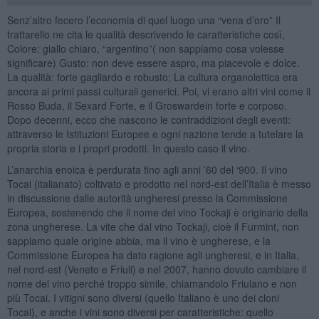
Senz’altro fecero l’economia di quel luogo una “vena d’oro” Il
trattarello ne cita le qualità descrivendo le caratteristiche così,
Colore: giallo chiaro, “argentino”( non sappiamo cosa volesse
significare) Gusto: non deve essere aspro, ma piacevole e dolce.
La qualità: forte gagliardo e robusto; La cultura organolettica era
ancora ai primi passi culturali generici. Poi, vi erano altri vini come il
Rosso Buda, il Sexard Forte, e il Groswardein forte e corposo.
Dopo decenni, ecco che nascono le contraddizioni degli eventi:
attraverso le Istituzioni Europee e ogni nazione tende a tutelare la
propria storia e i propri prodotti. In questo caso il vino.
L’anarchia enoica è perdurata fino agli anni ’60 del ‘900. Il vino
Tocai (italianato) coltivato e prodotto nel nord-est dell’Italia è messo
in discussione dalle autorità ungheresi presso la Commissione
Europea, sostenendo che il nome del vino Tockaji è originario della
zona ungherese. La vite che dal vino Tockaji, cioè il Furmint, non
sappiamo quale origine abbia, ma il vino è ungherese, e la
Commissione Europea ha dato ragione agli ungheresi, e in Italia,
nel nord-est (Veneto e Friuli) e nel 2007, hanno dovuto cambiare il
nome del vino perché troppo simile, chiamandolo Friulano e non
più Tocai. I vitigni sono diversi (quello Italiano è uno dei cloni
Tocai), e anche i vini sono diversi per caratteristiche: quello