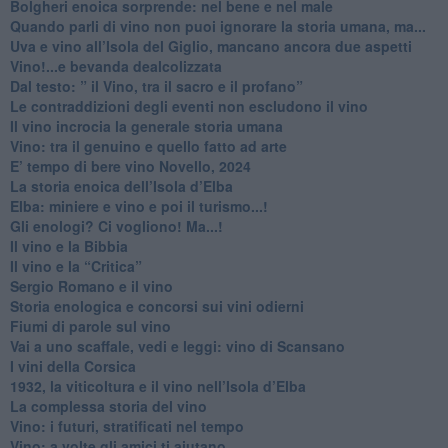
Bolgheri enoica sorprende: nel bene e nel male
​Quando parli di vino non puoi ignorare la storia umana, ma...
Uva e vino all’Isola del Giglio, mancano ancora due aspetti
​Vino!...e bevanda dealcolizzata
​Dal testo: ” il Vino, tra il sacro e il profano”
Le contraddizioni degli eventi non escludono il vino
​Il vino incrocia la generale storia umana
Vino: tra il genuino e quello fatto ad arte
E’ tempo di bere vino Novello, 2024
La storia enoica dell’Isola d’Elba
Elba: miniere e vino e poi il turismo...!
​Gli enologi? Ci vogliono! Ma...!
​Il vino e la Bibbia
​Il vino e la “Critica”
Sergio Romano e il vino
​Storia enologica e concorsi sui vini odierni
Fiumi di parole sul vino
​Vai a uno scaffale, vedi e leggi: vino di Scansano
​I vini della Corsica
​1932, la viticoltura e il vino nell’Isola d’Elba
​La complessa storia del vino
​Vino: i futuri, stratificati nel tempo
Vino: a volte gli amici ti aiutano