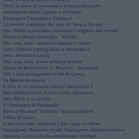
Vino: lo stato di necessità e le persone giuste
​Astringente non è uguale a difettoso
Enologia a Castagneto Carducci
Lo storico toponimo del vino di “Acqua Giusta”
Uno Shiraz australiano nominato il migliore del mondo
​Flussi e riflussi enologici: “Vinella”
Vite, uva, vino, variazioni casuali e volute
Vino, simbolo coreografico e etnografico
​Vino: retorica e futuro
​Vite, uva, vino, storia antica e recente
​Rosso di Montalcino: il “Brunello” dei poveri
Vini e olio protagonisti in Val di Cornia
​La Maremma enoica
Il vino in un prossimo futuro ! Anarchico ?
​Non abbiate fretta; Il vino vuole riflessione
​Vino Niji è, e ci ricorda.
Il “Predappio di Predappio”
Bettino Ricasoli “ti scrivo” lasciali perdere!
Il Mito Enofobo
​C’era una volta l'Agricola Lippi, oggi c'è Petra
​Castagneto Marittimo rurale, Castagneto Carducci enoico
Aleatico, il vino che ha attraversato il tempo