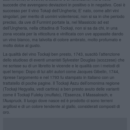
succede che avvengano deviazioni in positivo o in negativo. Così è
successo per il vino Tokaji dell’Ungheria; E’ nato, come altri vini
singolari, per merito di uomini volenterosi, non si sa in che periodo
preciso, da uve di Furmint portate la, nel Massiccio ad est
dell’Ungheria, nella cittadina di Tockaji, non si sa da chi, in una
zona vocata per la viticoltura e vinificata con uve appassite dando
un vino bianco, ma talvolta di colore ambrato, molto profumato e
molto dolce al gusto.
La qualità del vino Tockaji ben presto, 1743, suscitò l’attenzione
dello studioso di eventi umanisti Sylvester Douglas (scozzese) che
ne scrisse su di un libretto le vicende e le qualità con i metodi di
quel tempo: Dopo di lui altri autori come Jacques Gibelin, 1744,
riprese l’argomento e nel 1793 fu stampato in italiano con un
trattatello di poche pagine. Il Tockaji Aszu dell’omonima regione
(Tockaji Hegyalia, vedi cartina) a ben presto avuto delle varianti
come il Tockaji Fuleky (muffato), l’Essenza, il Massalosch, e
l’Auspruck. Il luogo dove nasce ed è prodotto ci sono terreni
argillosi e di un colore tendente al giallo, considerati composti di
oro.