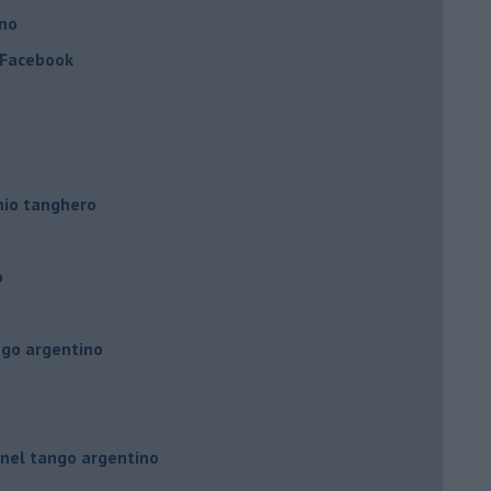
ino
a Facebook
hio tanghero
o
ngo argentino
 nel tango argentino