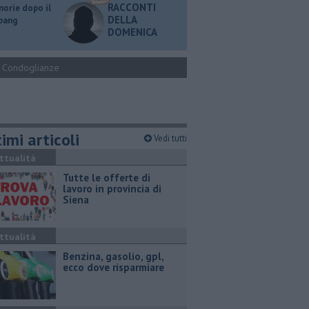
RACCONTI
orie dopo il
DELLA
 bang
DOMENICA
Condoglianze
imi articoli
Vedi tutti
ttualità
​Tutte le offerte di
lavoro in provincia di
Siena
ttualità
​Benzina, gasolio, gpl,
ecco dove risparmiare