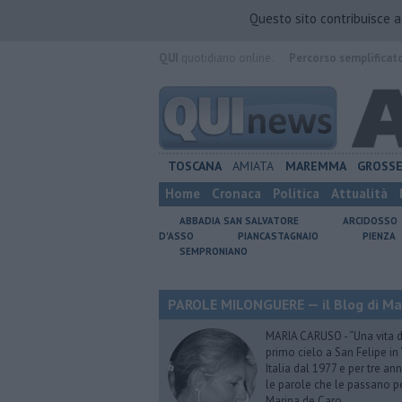
Questo sito contribuisce 
QUI
quotidiano online.
Percorso semplificat
TOSCANA
AMIATA
MAREMMA
GROSS
Home
Cronaca
Politica
Attualità
ABBADIA SAN SALVATORE
ARCIDOSSO
D'ASSO
PIANCASTAGNAIO
PIENZA
SEMPRONIANO
PAROLE MILONGUERE — il Blog di Ma
MARIA CARUSO - “Una vita da 
primo cielo a San Felipe in 
Italia dal 1977 e per tre ann
le parole che le passano p
Marina de Caro