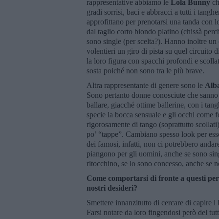
rappresentative abbiamo le
Lola Bunny
ch
gradi sorrisi, baci e abbracci a tutti i tang
approfittano per prenotarsi una tanda con lo
dal taglio corto biondo platino (chissà per
sono single (per scelta?). Hanno inoltre un 
volentieri un giro di pista su quel circuito 
la loro figura con spacchi profondi e scoll
sosta poiché non sono tra le più brave.
Altra rappresentante di genere sono le
Alba
Sono pertanto donne conosciute che sanno b
ballare, giacché ottime ballerine, con i tan
specie la bocca sensuale e gli occhi come f
rigorosamente di tango (soprattutto scollati
po’ “tappe”. Cambiano spesso look per esse
dei famosi, infatti, non ci potrebbero anda
piangono per gli uomini, anche se sono sing
ritocchino, se lo sono concesso, anche se 
Come comportarsi di fronte a questi pe
nostri desideri?
Smettere innanzitutto di cercare di capire
Farsi notare da loro fingendosi però del tutt