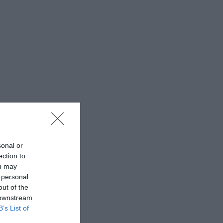
sonal or
ection to
ou may
 personal
out of the
 downstream
B’s List of