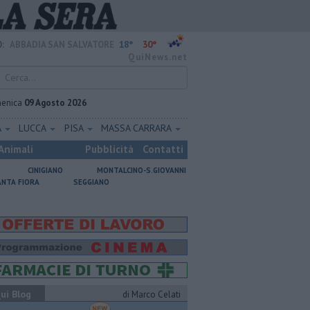
18°
30°
:
ABBADIA SAN SALVATORE
QuiNews.net
enica
09 Agosto 2026
A
LUCCA
PISA
MASSA CARRARA
Animali
Pubblicità
Contatti
CINIGIANO
MONTALCINO-S.GIOVANNI
ANTA FIORA
SEGGIANO
ui Blog
di Marco Celati