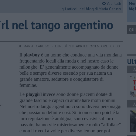
Vedi tutti
Mem
gli articoli del blog di Maria Caruso
big
irl nel tango argentino
QUI
DI MARIA CARUSO - LUNEDÌ
18 APRILE 2016
ORE 07:00
Il
playboy
è un uomo che conduce una vita mondana
Ult
frequentando locali alla moda e nel nostro caso le
milonghe. E’ generalmente accompagnato da donne
A
belle e sempre diverse essendo per sua natura un
grande amatore, seduttore e conquistatore di
femmine.
Le
playgirl
invece sono donne piacenti dotate di
grande fascino e capaci di ammaliare molti uomini.
A
Nel nostro tango argentino ci sono diversi personaggi
che possiamo definire così. Si riconoscono poiché la
loro reputazione è ambigua, sono evasivi sul loro
passato, hanno vite misteriosamente molto “affollate”
e non li rivedi a volte per diverso tempo per poi