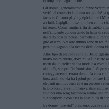
ricomparire magicamente.
Gli uomini generalmente si fanno vedere in
verità, al contrario la donna no, poiché sa 
facesse. Ci sono playboy tipici come i
Mar
asciutti. Capigliatura sempre ben curata ch
tal senso. Come tangheri, fin da subito ap
nell’ambiente conquistando la fama di sedu
dal farlo così da potersi permettere di fare 
giro di letto. Nel loro intimo sono in real
pertanto vagano alla ricerca della donna id
Altro tipo di playboy sono gli
Julio Iglesia
molto molto curato, dove nulla è lasciato a
usciti da un atelier di alta moda e a volte i
alti, belli, sempre “in formissima”. Si prese
corteggiamento serrato durane la cena con 
loro, andando via fra i primi per ballare l
eleganti nel muoversi ed è un piacere veder
la loro bravura e si limitano a stare escl
solo per una sera) facendola sentire una p
sua scarpetta e con essa la possibilità di ac
Le donne “playgirl” o almeno, quelle che si 