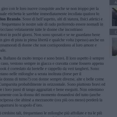
A
 giro con le loro nuove conquiste anche se non troppo per la
quale etichetta le sarebbe immediatamente incollata qualora lo
lon Brando
. Sono di bell’aspetto, alti di statura, fisici atletici e
e frequentano le nostre sale di rado preferendo essere nomadi in
procciano velatamente tutte le donne che incontrano
C
ttori in pochi giorni. Non sono sposati e se ne guardano bene
un giro di pista in piena libertà e qualche volta (spesso) anche un
tà innamorati di donne che non corrispondono al loro amore e
eale.
s
. Ballano da molto tempo e sono bravi. Il loro aspetto è sempre
l caso, vestono sempre in giacca e cravatta come fossero appena
l look è corredato da bretelle e cappello da veri tangheri. Sono
ntano nelle milonghe a serata inoltrata (forse per il
la donna di turno?) con donne sempre diverse, alte e belle come
a Cumparsita probabilmente in orizzontale. Sono piuttosto bravi ed
e i loro passi di tango aggraziati e bene eseguiti. Non ostentano
usivamente con la donna del momento donandosi del tutto (anche
rincipessa che ahimè a mezzanotte (ora più ora meno) perderà la
caparrarsi lo scapolo d’oro.
credono tali, frequentano le milonghe più affollate e tra le più