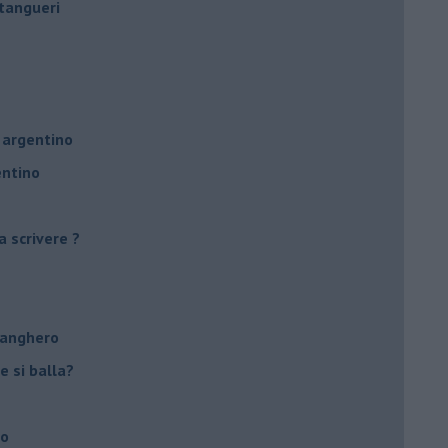
tangueri
 argentino
entino
a scrivere ?
tanghero
e si balla?
no