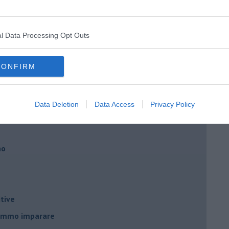
ngo argentino
l Data Processing Opt Outs
CONFIRM
nda
Data Deletion
Data Access
Privacy Policy
no
tive
remmo imparare