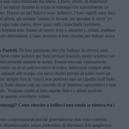
e non sono fidanzate ma libere. Libere, infatti, di distribuire
heri incontrati durante la serata in milonga che naturalmente ne
ro. Hanno un bel fisico e sono bellocce. I loro capelli sono lisci,
ché allora, gli uomini “amano le bionde ma sposano le more”) e
corpo tutto curve, dove quasi tutti i maschietti farebbero
di formula uno. Sanno di essere sexy e attraenti e, infatti, esaltano
ature abbondanti. Usano pertanto il loro charme per ballare senza
 Parietti
. Di loro possiamo dire che ballano da diversi anni.
ene come sedurre per farsi invitare essendo molto selettive nel
gheri presenti durante la serata. Donne truccate vistosamente
ossero su di un palcoscenico di teatro. Indossano sempre abiti
) intonati alle scarpe con tacco dodici perché di solito sono un
re sempre ben in vista e non perdono mai un capello (sull’isola
re). Sono donne con un concetto di sé piuttosto egocentrico e non
le. Tengono molto al loro aspetto fisico e difatti qualche
non quanto avrebbero voluto.
rsonaggi?
Come riuscire a ballarci una tanda se rientra tra i
 i loro comportamenti poiché generalmente non sono coerenti.
o disinteressati/e senza pretendere di diventare il/la tanghero/a