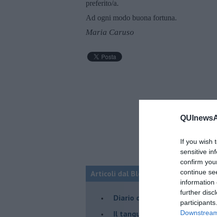
preferito/a.
Ad ogni modo buona fortuna.
Maria Caruso
QUInewsAm
If you wish 
sensitive in
confirm you
continue se
Articoli dal Blog “Parole milonguere
information 
further disc
Diario di una tanghera
participants
Il tanguero che entra in pista
Downstream 