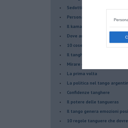
Sedotti e abbandonati nel ta
Personalità tanguera
Persona
Il kamasutango
Dove andiamo stasera?
10 cose da non dire a fine ta
Il tanghero odioso
Mirare con la PNL
La prima volta
La politica nel tango argenti
Confidenze tanghere
Il potere delle tangueras
Il tango genera emozioni posi
10 regole tanguere che dov