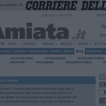
alla audience di
o
Aggiornato alle 07:00
METEO
Dom
ETO
SIENA
LIVORNO
FIRENZE
AREZZO
PRATO
PISTOI
Lavoro
Cultura e Spettacolo
Eventi
Sport
Blog
Interviste
CASTEL DEL PIANO
CASTELL'AZZARA
CASTIGLIONE D'ORCIA
RADICOFANI
ROCCALBEGNA
SAN QUIRICO D'ORCIA
S
ria Caruso
vivere” è il primo libro che ha scritto dopo aver visto il
Venezuela ed aver fatto il primo ocho atràs a Pisa. E' in
i ha abitato in Sicilia. Le piace raccontarsi e raccontare con
Q
er la testa ballando un tango in milonga. Su Facebook è