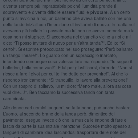
diventa sempre più impraticabile poiché l’umidità prende il
sopravvento e diventa difficile essere fluidi e
pivotare.
A un certo
punto si avvicina a noi, un ballerino che aveva ballato con me una
delle tande iniziali con l’intenzione di invitarmi di nuovo. In realtà noi
avevamo già ballato in passato ma lui non ne aveva memoria ma la
cosa non mi stupisce. Si accomoda nel divanetto vicino a noi e mi
dice: “Ti posso invitare di nuovo per un’altra tanda?”. Ed io: “Si
certo!”. Si esprime preoccupato nel suo proseguire: “Però balliamo
un tango lineare!”. Lo guardo con un sopracciglio inarcato,
intendendo comunque cosa volesse fare ma rispondo: “Io seguo il
ballerino, balla come vuoi!”. E lui per giustificarsi, riprende: “Non si
riesce a fare i pivot per cui te l’ho detto per prevenire!”. Al che io
rispondo ironicamente: “Si tranquillo, io lavoro alla prevenzione!”.
Con un sospiro di sollievo, lui mi dice: “Meno male, allora sai cosa
vuol dire…!”. Beh facciamo la successiva tanda con tanta
camminata.
Alle donne cari uomini tangueri, se fatta bene, può anche bastare.
L’uomo, al secondo brano della tanda però, dimentico del
pavimento, esegue invece ciò che la musica le impone di fare e
lascia da parte la sua iniziale intenzione. Succede molto spesso ai
tangueri di cambiare idea lasciandosi trasportare delle note del