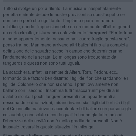
Tutto si svolge un po’ a rilento. La musica è inaspettatamente
perfetta e niente delude le nostre previsioni su quest’aspetto se
non fosse però che ogni tanto, l’impianto spara un rumore
micidiale, dando l’impressione che da un momento all’altro, generi
un corto circuito, disturbando notevolmente i
tangueri
. “Per fortuna
almeno apparentemente, nessuno ha il cuore fragile questa sera”,
penso fra me. Man mano arrivano altri ballerini fino alla completa
definizione delle squadre scese in campo che determineranno
l’andamento della serata. Le milongas sono frequentate da
tangueros e questi non sono tutti uguali.
La scacchiera, infatti, si riempie di Alfieri, Torri, Pedoni, ecc.,
formando due fazioni ben distinte: I figli dei fiori che si “danno” e i
figli del Colonnello che non si danno. I primi ovviamente non
ballano con i secondi. Insomma tutti “maccarruni” per dirla in
dialetto siculo. I pochi tangueri presenti non appartenenti a
nessuna delle due fazioni, mirano invano sia i figli dei fiori sia i figli
del Colonnello ma devono accontentarsi di ballare con persone già
collaudate, conosciute e con le quali lo hanno già fatto, poiché
l’ebbrezza della novità non è molto gradita dai presenti. Non è
inusuale trovarsi in queste situazioni in milonga.
Si continua a ballare ma il pavimento ad un certo punto, ahimè,