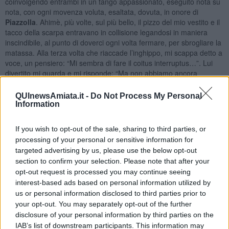
coinvolgendo entrambi in un tango appassionato, eseguito nota su
nota, con ogni movenza voluta, esaltata, dovuta, in onore di
Piazzolla
. Ahimè, più volte, sul più bello, il pizzo del mio vestito e il
tacco della scarpa entravano in collisione legandosi in maniera
inscindibile, al punto di doverci ogni volta fermare, per sbrogliare la
matassa. Alla terza volta che riaccade l’inghippo, mi scappa detto a
voce, un pensiero: “Mi sembra di fare il coitus interruptus…”. Lui
divertito mi guarda e mi risponde: “Ma non abbiamo ancora
terminato… possiamo ancora continuare a ballare!”. Riprendendo
l’abbraccio e la connessione, gli rispondo divertita: “Hai ragione non
QUInewsAmiata.it -
Do Not Process My Personal
hai ancora finito!”.
Information
Le nostre risate accompagnano le note della melodia, alla faccia di
chi pensa che il tango sia un
pensiero triste
che si balla. Ma chi lo
If you wish to opt-out of the sale, sharing to third parties, or
avrà mai detto?. Penso tra un brano e l’altro: “Il vestito sarà tutto
processing of your personal or sensitive information for
ovviamente da risistemare… ma poco importa…questo è il male
targeted advertising by us, please use the below opt-out
minore. Ah ah!”. Il nuovo brano della tanda ci coglie con il sorriso
section to confirm your selection. Please note that after your
sulle labbra, sicuri che nulla più interferirà sul nostro sentire, fino
opt-out request is processed you may continue seeing
alla fine della musica.
interest-based ads based on personal information utilized by
us or personal information disclosed to third parties prior to
A un certo punto succede l’imprevedibile: perdo un accessorio
your opt-out. You may separately opt-out of the further
molto personale.
Oddio!
. La ricerca affannosa tra i piedi dei
disclosure of your personal information by third parties on the
ballerini e il ritiro del materiale da cestinare è stata così rapida che
fortunatamente in pochi se ne sono accorti. Mai successo di non
IAB’s list of downstream participants. This information may