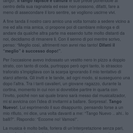
tango!.
Il tango rapisce e cattura
le sue prede ponendole al
centro della sua ragnatela ed esse non possono, difatti, fare a
meno di assecondare il loro sentire, se vogliono uscirne vivi.
A fine tanda il nostro caro amico una volta tornato a sedere vicino a
me ed alla mia amica, ci propone poi di cambiare milonga e di
andare da qualche altra parte ma essendo tutte molto distanti da
noi, decidiamo di rimanere li. Con il senno di poi mentre scrivo,
penso: “Meglio così, altrimenti non avrei riso tanto!
Difatti il
“meglio” è successo dopo!”
.
Per l’occasione avevo indossato un vestito nero in pizzo a doppio
strato, con tanto di coda, purtroppo però ogni tanto, lo strascico
traforato s’impigliava con la scarpa ignorando il mio tentativo di
starci attenta. Gli inviti e le tande, ad ogni modo, si susseguono una
dopo l’altra. Tra i tanti cavalieri, un giovane ragazzo, durante la
cortina, momento in cui non si dovrebbe partire in quarta con
l’invito, poiché non sai quale brano sarà messo dal musicalizador,
mi si avvicina con l’idea di invitarmi a ballare. Sorpresa!.
Tango
Nuevo!
. Lui esprimendo il suo disappunto, pensando forse a un
mio rifiuto, mi dice, una volta davanti a me: “Tango Nuevo .. ahi.. lo
balli?”. Rispondo: “Eccome no! Vamos!”.
La musica è molto bella, foriera di un’interpretazione senza pari,