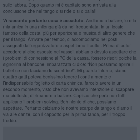
sulle labbra. Dopo quanto mi è capitato sono arrivata alla
conclusione che nel tango o si ride o si o balla!!
Vi racconto pertanto cosa è accaduto.
Andiamo a ballare, io e la
mia amica in una milonga già da noi frequentata, in un locale
famoso della costa, più per apericena e musica di altro genere che
per il tango. Arrivate per tempo, ci accomodiamo nei posti
assegnati dall’organizzatore e aspettiamo il buffet. Prima di poter
accedere al cibo esposto nei vassoi, abbiamo dovuto aspettare che
i problemi di connessione al PC della cassa, fossero risolti poiché la
signorina al bancone, imbarazzata ci dice: “Non possiamo aprire il
buffet se non facciamo lo scontrino!”. Mi guardo intorno, siamo
quattro gatti poteva benissimo tenere i conti a mente e
l’indispensabile foglietto di carta chimica, farcelo avere in un
secondo momento, visto che non avevamo intenzione di scappare
ma piuttosto, di rimanere a ballare. Capisco che però non tutti
applicano il problem solving. Beh niente di che, possiamo
aspettare. Pertanto calziamo le nostre scarpe da tango e diamo il
via alle danze, con il cappotto per la prima tanda, per il troppo
freddo.