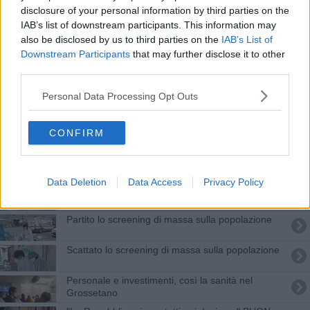
Inaugurate elisurperficie e nuova sede distretto
disclosure of your personal information by third parties on the
IAB’s list of downstream participants. This information may
Due giorni di screening per le scuole
also be disclosed by us to third parties on the
IAB’s List of
Downstream Participants
that may further disclose it to other
Palasport d'Arbia, debutto con 700 vaccinazioni
third parties.
Personal Data Processing Opt Outs
Il sistema sociosanitario cambia, varata la riforma
Bando per investimenti sociali, 64 progetti
CONFIRM
finanziati
Alzheimer, 80mila toscani nel cono d'ombra
Data Deletion
Data Access
Privacy Policy
Contributi in arrivo per la sanità senese
Partito lo screening di massa sulla popolazione
Scattato lo screening di massa sulla popolazione
Personale e investimenti, così la sanità nel
Grossetano