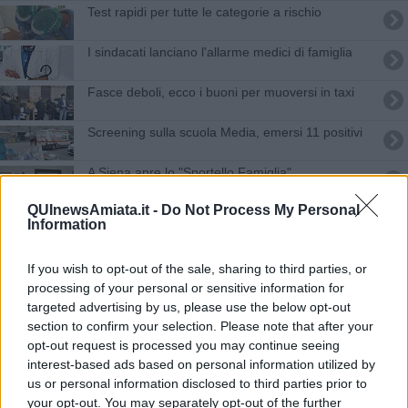
Test rapidi per tutte le categorie a rischio
I sindacati lanciano l'allarme medici di famiglia
Fasce deboli, ecco i buoni per muoversi in taxi
Screening sulla scuola Media, emersi 11 positivi
A Siena apre lo "Sportello Famiglia"
QUInewsAmiata.it -
Do Not Process My Personal
Violenza di genere, 2.972 richieste d'aiuto nel
Information
2021
Anziani e non autosufficienti, stanziati 375 milioni
If you wish to opt-out of the sale, sharing to third parties, or
di euro
processing of your personal or sensitive information for
Non autosufficienza, 25 milioni per l'assistenza a
targeted advertising by us, please use the below opt-out
casa
section to confirm your selection. Please note that after your
Toscana terra di badanti, sono 43.858
opt-out request is processed you may continue seeing
interest-based ads based on personal information utilized by
Qualità della vita, chi sale e chi scende
us or personal information disclosed to third parties prior to
your opt-out. You may separately opt-out of the further