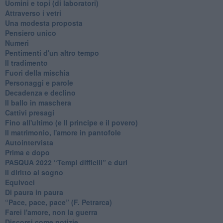
Uomini e topi (di laboratori)
Attraverso i vetri
Una modesta proposta
Pensiero unico
Numeri
Pentimenti d'un altro tempo
Il tradimento
Fuori della mischia
Personaggi e parole
Decadenza e declino
Il ballo in maschera
Cattivi presagi
Fino all'ultimo (e Il principe e il povero)
Il matrimonio, l'amore in pantofole
Autointervista
Prima e dopo
​PASQUA 2022 “Tempi difficili” e duri
Il diritto al sogno
Equivoci
Di paura in paura
​“Pace, pace, pace” (F. Petrarca)
Farei l'amore, non la guerra
Discorsi come notizie