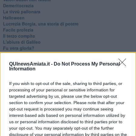
Demeritocrazia
La tivvù pallonara
Halloween
​Lucrezia Borgia, una storia di potere
Facile profezia
Il terzo compito
L'abiura di Galileo
Fu vera gloria?
La guerricciola delle due rose
La truffa all'anziano
QUInewsAmiata.it -
Do Not Process My Personal
Alla fermata dell'autobus
Information
La repressione sessuale per sentito dire
Diseducazione televisiva e inerzia della politica
If you wish to opt-out of the sale, sharing to third parties, or
Foto storica
processing of your personal or sensitive information for
Esequie solenni
Nostalgia del sangue blu
targeted advertising by us, please use the below opt-out
Teste calde
section to confirm your selection. Please note that after your
Non avere e non essere
opt-out request is processed you may continue seeing
Armiamoci e... avviatevi
interest-based ads based on personal information utilized by
Da Capodanno a Carnevale
us or personal information disclosed to third parties prior to
Schizzi di fango
your opt-out. You may separately opt-out of the further
Sor-riso amaro
disclosure of your personal information by third parties on the