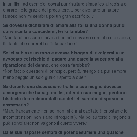
in un film, ad esempio, dovrai pur risultare simpatico al regista o
entrare nelle grazie del produttore… per diventare un attore
famoso non mi sembra poi un gran sacrificio…”
Se dovesse dichiarare di amare alla follia una donna pur di
convincerla a concedersi, lei lo farebbe?
“Non farei nessuno sforzo ad amarla davvero con tutto me stesso,
fin tanto che durerebbe l’infatuazione.”
Se lei subisse un torto e avesse bisogno di rivolgersi a un
avvocato col rischio di pagare una parcella superiore alla
riparazione del danno, che cosa farebbe?
“Non faccio questioni di principio, perciò, ritengo sia pur sempre
meno peggio un solo guaio rispetto a due.”
Se durante una discussione tra lei e sua moglie dovesse
accorgersi che ha ragione lei, intendo sua moglie, perdoni il
bisticcio determinato dall’uso del lei, sarebbe disposto ad
ammetterlo?
“Mah, francamente non so, non mi è mai capitato (nonostante le
incomprensioni non siano infrequenti). Ma poi su torto e ragione si
può sorvolare: non valgono il quieto vivere.”
Dalle sue risposte sembra di poter desumere una qualche