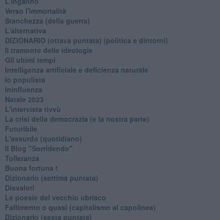
L'inganno
Verso l'immortalità
Stanchezza (della guerra)
L'alternativa
​DIZIONARIO (ottava puntata) (politica e dintorni)
Il tramonto delle ideologie
Gli ultimi tempi
Intelligenza artificiale e deficienza naturale
Io populista
Ininfluenza
Natale 2023
L'intervista tivvù
La crisi della democrazia (e la nostra parte)
Futuribile
L'assurdo (quotidiano)
Il Blog "Sorridendo"
Tolleranza
Buona fortuna !
​Dizionario (settima puntata)
Disvalori
Le poesie del vecchio ubriaco
Fallimento o quasi (capitalismo al capolinea)
Dizionario (sesta puntata)