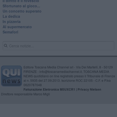
Il diritto e il rovescio
Sfortunato al gioco...
Un concetto superato
La dedica
In pizzeria
Al supermercato
Semafori
Editore Toscana Media Channel srl - Via Dei Martelli, 8 - 50129
FIRENZE - info@toscanamediachannel.it. TOSCANA MEDIA
NEWS quotidiano on line registrato presso il Tribunale di Firenze
al n. 5935 del 27.09.2013. Iscrizione ROC 22105 - C.F. e P.Iva
0620787048
Fatturazione Elettronica M5UXCR1 |
Privacy Nielsen
Direttore responsabile Marco Migli
Powered by
Aperion.it