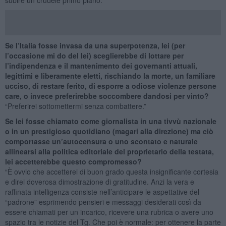
Se l’Italia fosse invasa da una superpotenza, lei (per
l’occasione mi do del lei) sceglierebbe di lottare per
l’indipendenza e il mantenimento dei governanti attuali,
legittimi e liberamente eletti, rischiando la morte, un familiare
ucciso, di restare ferito, di esporre a odiose violenze persone
care, o invece preferirebbe soccombere dandosi per vinto?
“Preferirei sottomettermi senza combattere.”
Se lei fosse chiamato come giornalista in una tivvù nazionale
o in un prestigioso quotidiano (magari alla direzione) ma ciò
comportasse un’autocensura o uno scontato e naturale
allinearsi alla politica editoriale del proprietario della testata,
lei accetterebbe questo compromesso?
“È ovvio che accetterei di buon grado questa insignificante cortesia
e direi doverosa dimostrazione di gratitudine. Anzi la vera e
raffinata intelligenza consiste nell’anticipare le aspettative del
“padrone” esprimendo pensieri e messaggi desiderati così da
essere chiamati per un incarico, ricevere una rubrica o avere uno
spazio tra le notizie del Tg. Che poi è normale: per ottenere la parte