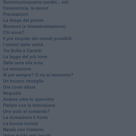
Ducentocinquanta candel... otti
Cenerentola, la escort
Precisazioni
La droga del potere
Momenti (e immedesimazione)
Chi sono?
Il più stupido dei mondi possibili
I nemici della verità
Tra Scilla e Cariddi
La legge del più forte
Dalla terra alla luna
La tentazione
​Sì per sempre? O no al momento?
Un brusco risveglio
Ora come allora
Nequizia
Andare oltre lo specchio
Parlare con la televisione
Uno solo al comando?
La ricreazione è finita
La buona notizia
Natale con l'elmetto
Valori dubbi miti fasulli