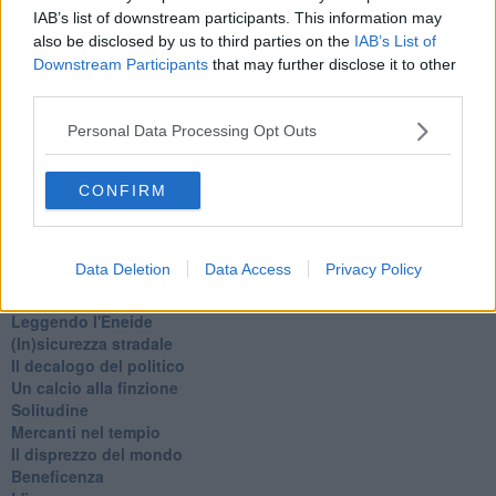
Fine anno al ristorante
IAB’s list of downstream participants. This information may
La festa di Capodanno
also be disclosed by us to third parties on the
IAB’s List of
Natale 2024
Downstream Participants
that may further disclose it to other
Re e regnanti
third parties.
A noi interessa il dito non la luna
Come rubare allo stato e vivere felici
Personal Data Processing Opt Outs
Una performance
Il compagno
​Io (allo specchio)
CONFIRM
Tramonto
Passato, presente, futuro
La virtù del non fare
Data Deletion
Data Access
Privacy Policy
Il giorno dei saldi
L'ultimo post
Leggendo l'Eneide
​(In)sicurezza stradale
Il decalogo del politico
Un calcio alla finzione
Solitudine
Mercanti nel tempio
Il disprezzo del mondo
Beneficenza