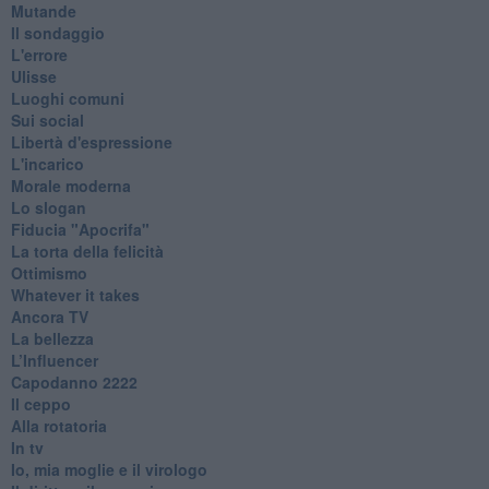
Mutande
Il sondaggio
L'errore
Ulisse
Luoghi comuni
Sui social
Libertà d'espressione
L'incarico
Morale moderna
Lo slogan
Fiducia "Apocrifa"
La torta della felicità
Ottimismo
Whatever it takes
Ancora TV
La bellezza
L’Influencer
​Capodanno 2222
Il ceppo
Alla rotatoria
In tv
Io, mia moglie e il virologo