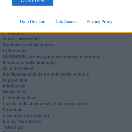
CONFIRM
Un calcio alla finzione
Solitudine
Mercanti nel tempio
Il disprezzo del mondo
Data Deletion
Data Access
Privacy Policy
Beneficenza
L'inganno
Verso l'immortalità
Stanchezza (della guerra)
L'alternativa
​DIZIONARIO (ottava puntata) (politica e dintorni)
Il tramonto delle ideologie
Gli ultimi tempi
Intelligenza artificiale e deficienza naturale
Io populista
Ininfluenza
Natale 2023
L'intervista tivvù
La crisi della democrazia (e la nostra parte)
Futuribile
L'assurdo (quotidiano)
Il Blog "Sorridendo"
Tolleranza