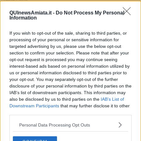
Non avere e non essere
Armiamoci e... avviatevi
QUInewsAmiata.it -
Do Not Process My Personal
Information
Da Capodanno a Carnevale
Schizzi di fango
Sor-riso amaro
If you wish to opt-out of the sale, sharing to third parties, or
Fine anno al ristorante
processing of your personal or sensitive information for
La festa di Capodanno
targeted advertising by us, please use the below opt-out
Natale 2024
section to confirm your selection. Please note that after your
Re e regnanti
opt-out request is processed you may continue seeing
A noi interessa il dito non la luna
interest-based ads based on personal information utilized by
Come rubare allo stato e vivere felici
us or personal information disclosed to third parties prior to
Una performance
your opt-out. You may separately opt-out of the further
Il compagno
disclosure of your personal information by third parties on the
​Io (allo specchio)
IAB’s list of downstream participants. This information may
Tramonto
also be disclosed by us to third parties on the
IAB’s List of
Passato, presente, futuro
Downstream Participants
that may further disclose it to other
La virtù del non fare
Il giorno dei saldi
third parties.
L'ultimo post
Personal Data Processing Opt Outs
Leggendo l'Eneide
​(In)sicurezza stradale
Il decalogo del politico