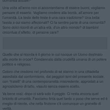
domanda attuale?
Una volta all’anno non ci accontentiamo di essere buoni, vogliamo
pensare di esserlo. Vogliamo credere alla bontà, all’amore per
l’umanità. La festa delle feste è una cara tradizione? Una bella
favola a cui siamo affezionati? Ci fa sentire parte di una comunità?
Sono dolci ricordi di un’altra età, d’un altro mondo? di bambini
circonfusi d’affetto, di persone care?
Quello che si ricorda è il giorno in cui nacque un Uomo destinato
alla morte in croce? Condannato dalla crudeltà umana di un potere
politico e religioso.
Coloro che credono nel profondo di sé stanno in una cittadella
assediata dal conformismo, dai peggiori ismi del presente sociale,
con “fratelli” di una contemporaneità miscredente, approdati a un
agnosticismo di fatto, vissuto senza essere scelto.
Va bene così: dopo ci sarà solo il peggio. Ci resta ancora quel
briciolo di umanità. Facciamo finta quel tanto o poco che serve ed è
meglio di niente, che nella finzione c’è comunque un granello di
verità.