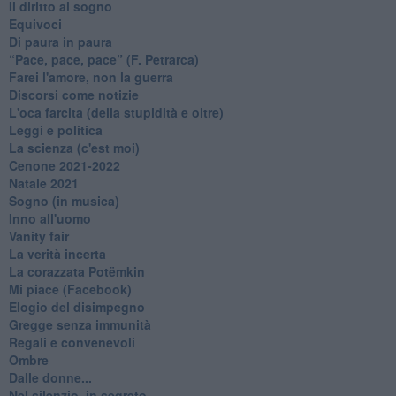
Il diritto al sogno
Equivoci
Di paura in paura
​“Pace, pace, pace” (F. Petrarca)
Farei l'amore, non la guerra
Discorsi come notizie
L'oca farcita (della stupidità e oltre)
Leggi e politica
La scienza (c'est moi)
Cenone 2021-2022
Natale 2021
Sogno (in musica)
Inno all'uomo
Vanity fair
La verità incerta
La corazzata Potëmkin
Mi piace (Facebook)
Elogio del disimpegno
Gregge senza immunità
Regali e convenevoli
Ombre
Dalle donne...
Nel silenzio, in segreto