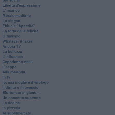
Libertà d'espressione
L'incarico
Morale moderna
Lo slogan
Fiducia "Apocrifa"
La torta della felicità
Ottimismo
Whatever it takes
Ancora TV
La bellezza
L’Influencer
​Capodanno 2222
Il ceppo
Alla rotatoria
In tv
Io, mia moglie e il virologo
Il diritto e il rovescio
Sfortunato al gioco...
Un concetto superato
La dedica
In pizzeria
Al supermercato