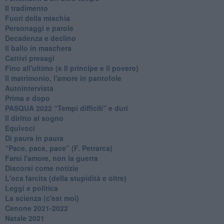
Il tradimento
Fuori della mischia
Personaggi e parole
Decadenza e declino
Il ballo in maschera
Cattivi presagi
Fino all'ultimo (e Il principe e il povero)
Il matrimonio, l'amore in pantofole
Autointervista
Prima e dopo
​PASQUA 2022 “Tempi difficili” e duri
Il diritto al sogno
Equivoci
Di paura in paura
​“Pace, pace, pace” (F. Petrarca)
Farei l'amore, non la guerra
Discorsi come notizie
L'oca farcita (della stupidità e oltre)
Leggi e politica
La scienza (c'est moi)
Cenone 2021-2022
Natale 2021