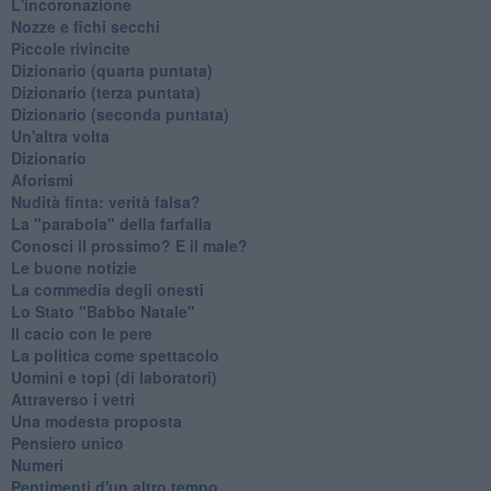
L'incoronazione
Nozze e fichi secchi
Piccole rivincite
​Dizionario (quarta puntata)
​Dizionario (terza puntata)
​Dizionario (seconda puntata)
Un'altra volta
Dizionario
Aforismi
Nudità finta: verità falsa?
La "parabola" della farfalla
Conosci il prossimo? E il male?
Le buone notizie
La commedia degli onesti
Lo Stato "Babbo Natale"
Il cacio con le pere
La politica come spettacolo
Uomini e topi (di laboratori)
Attraverso i vetri
Una modesta proposta
Pensiero unico
Numeri
Pentimenti d'un altro tempo