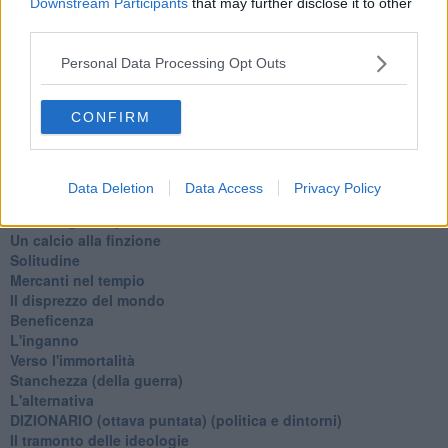
Downstream Participants
that may further disclose it to other
Una performance
third parties.
Il compagno
​Io (allo specchio)
Personal Data Processing Opt Outs
Tramonto
Passato, presente, futuro
CONFIRM
La virtù del non fare
Il giorno dei saldi
L'ultimo post
Leggendo l'Eneide
Data Deletion
Data Access
Privacy Policy
​(In)sicurezza stradale
Il decalogo del politico
Un calcio alla finzione
Solitudine
Mercanti nel tempio
Il disprezzo del mondo
Beneficenza
L'inganno
Verso l'immortalità
Stanchezza (della guerra)
L'alternativa
​DIZIONARIO (ottava puntata) (politica e dintorni)
Il tramonto delle ideologie