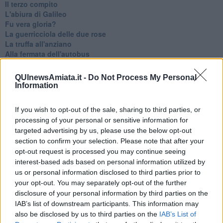
Il terzo compito
L'abiura di Galileo
Fu vera gloria?
La guerricciola delle due rose
La truffa all'anziano
Alla fermata dell'autobus
La repressione sessuale per sentito dire
Diseducazione televisiva e inerzia della politica
QUInewsAmiata.it -
Do Not Process My Personal
Foto storica
Information
Esequie solenni
Nostalgia del sangue blu
If you wish to opt-out of the sale, sharing to third parties, or
Teste calde
processing of your personal or sensitive information for
Non avere e non essere
targeted advertising by us, please use the below opt-out
Armiamoci e... avviatevi
section to confirm your selection. Please note that after your
Da Capodanno a Carnevale
opt-out request is processed you may continue seeing
Schizzi di fango
interest-based ads based on personal information utilized by
Sor-riso amaro
us or personal information disclosed to third parties prior to
Fine anno al ristorante
La festa di Capodanno
your opt-out. You may separately opt-out of the further
Natale 2024
disclosure of your personal information by third parties on the
Re e regnanti
IAB’s list of downstream participants. This information may
A noi interessa il dito non la luna
also be disclosed by us to third parties on the
IAB’s List of
Come rubare allo stato e vivere felici