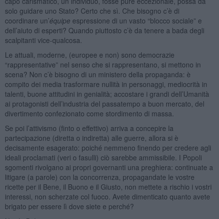
capo carismatico, un individuo, fosse pure eccezionale, possa da
solo guidare uno Stato? Certo che sì. Che bisogno c’è di
coordinare un’
équipe
espressione di un vasto “blocco sociale” e
dell’aiuto di esperti? Quando piuttosto c’è da tenere a bada degli
scalpitanti vice-qualcosa.
Le attuali, moderne, (europee e non) sono democrazie
“rappresentative” nel senso che si rappresentano, si mettono in
scena? Non c’è bisogno di un ministero della propaganda: è
compito dei media trasformare nullità in personaggi, mediocrità in
talenti, buone attitudini in genialità; accostare i grandi dell’Umanità
ai protagonisti dell’industria del passatempo a buon mercato, del
divertimento confezionato come stordimento di massa.
Se poi l’attivismo (finto o effettivo) arriva a concepire la
partecipazione (diretta o indiretta) alle guerre, allora si è
decisamente esagerato: poiché nemmeno finendo per credere agli
ideali proclamati (veri o fasulli) ciò sarebbe ammissibile. I Popoli
sgomenti rivolgano ai propri governanti una preghiera: continuate a
litigare (a parole) con la concorrenza, propagandate le vostre
ricette per il Bene, il Buono e il Giusto, non mettete a rischio i vostri
interessi, non scherzate col fuoco. Avete dimenticato quanto avete
brigato per essere lì dove siete e perché?