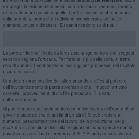
s’impieghi la lezione dei maestri, con la formula: vedremo, faremo,
c’è da attendere questo o quello. I politici invece sembrano morsi
dalla tarantola, preda di un attivismo sconsiderato, un inutile
animarsi, un vano dibattersi. E i danni ricadono su di noi.
La parola “riforme” (detta da loro) suscita sgomento e (nei soggetti
sensibili) cagiona l’orticaria. Per fortuna, il più delle volte, si tratta
solo di annunci (nell’intenzione incoraggianti promesse, nel risultato
oscure minacce).
Una delle risorse positive dell’alternanza delle
élites
al potere e
dell’avvicendamento di partiti avversari è che il “nuovo” arrivato
cancella i provvedimenti di chi l’ha preceduto. È la virtù
dell’annullamento.
Si può ritenere che l’andamento economico risenta dell’opera di un
governo piuttosto che di quella di un altro? Si può credere ai
numeri di pseudostatistiche del lavoro, della produzione, del pil,
ecc.? ma sì, con più di diecimila religioni nel mondo perché non si
dovrebbe essere liberi di credere nel PIL? Si può pensare che un