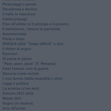
Personaggi e parole
Decadenza e declino
Il ballo in maschera
Cattivi presagi
Fino all'ultimo (e Il principe e il povero)
Il matrimonio, l'amore in pantofole
Autointervista
Prima e dopo
​PASQUA 2022 “Tempi difficili” e duri
Il diritto al sogno
Equivoci
Di paura in paura
​“Pace, pace, pace” (F. Petrarca)
Farei l'amore, non la guerra
Discorsi come notizie
L'oca farcita (della stupidità e oltre)
Leggi e politica
La scienza (c'est moi)
Cenone 2021-2022
Natale 2021
Sogno (in musica)
Inno all'uomo