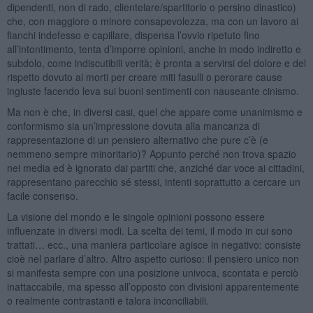
dipendenti, non di rado, clientelare/spartitorio o persino dinastico)
che, con maggiore o minore consapevolezza, ma con un lavoro ai
fianchi indefesso e capillare, dispensa l’ovvio ripetuto fino
all’intontimento, tenta d’imporre opinioni, anche in modo indiretto e
subdolo, come indiscutibili verità; è pronta a servirsi del dolore e del
rispetto dovuto ai morti per creare miti fasulli o perorare cause
ingiuste facendo leva sui buoni sentimenti con nauseante cinismo.
Ma non è che, in diversi casi, quel che appare come unanimismo e
conformismo sia un’impressione dovuta alla mancanza di
rappresentazione di un pensiero alternativo che pure c’è (e
nemmeno sempre minoritario)? Appunto perché non trova spazio
nei media ed è ignorato dai partiti che, anziché dar voce ai cittadini,
rappresentano parecchio sé stessi, intenti soprattutto a cercare un
facile consenso.
La visione del mondo e le singole opinioni possono essere
influenzate in diversi modi. La scelta dei temi, il modo in cui sono
trattati… ecc., una maniera particolare agisce in negativo: consiste
cioè nel parlare d’altro. Altro aspetto curioso: il pensiero unico non
si manifesta sempre con una posizione univoca, scontata e perciò
inattaccabile, ma spesso all’opposto con divisioni apparentemente
o realmente contrastanti e talora inconciliabili.