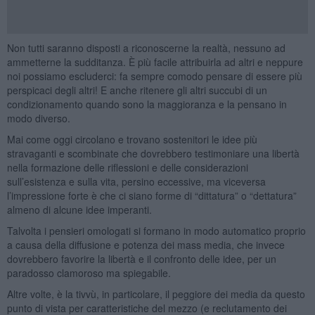
Non tutti saranno disposti a riconoscerne la realtà, nessuno ad
ammetterne la sudditanza. È più facile attribuirla ad altri e neppure
noi possiamo escluderci: fa sempre comodo pensare di essere più
perspicaci degli altri! E anche ritenere gli altri succubi di un
condizionamento quando sono la maggioranza e la pensano in
modo diverso.
Mai come oggi circolano e trovano sostenitori le idee più
stravaganti e scombinate che dovrebbero testimoniare una libertà
nella formazione delle riflessioni e delle considerazioni
sull’esistenza e sulla vita, persino eccessive, ma viceversa
l’impressione forte è che ci siano forme di “dittatura” o “dettatura”
almeno di alcune idee imperanti.
Talvolta i pensieri omologati si formano in modo automatico proprio
a causa della diffusione e potenza dei mass media, che invece
dovrebbero favorire la libertà e il confronto delle idee, per un
paradosso clamoroso ma spiegabile.
Altre volte, è la tivvù, in particolare, il peggiore dei media da questo
punto di vista per caratteristiche del mezzo (e reclutamento dei