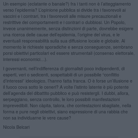
Un esempio (eclatante o banale?) fra i tanti non è l’atteggiamento
verso l’epidemia? L’opinione pubblica si divide tra i favorevoli ai
vaccini e i contrari, tra i favorevoli alle misure precauzionali e
restrittive dei comportamenti e i contrari o dubbiosi. Un Popolo,
invece unanimemente, senza distinzioni di parte, dovrebbe esigere
una ricerca delle cause dell’epidemia, l’origine del virus, e le
eventuali responsabilità sulla sua diffusione locale e globale. Al
momento le richieste sporadiche e senza conseguenze, sembrano
porsi obiettivi particolari ed essere strumentali (consenso elettorale,
interessi economici…).
I governanti, nell’indifferenza di giornalisti poco indipendenti, di
esperti, veri o sedicenti, sospettabili di un possibile “conflitto
d’interessi” ideologico, l’hanno fatta franca. O è forse un’illusione e
il fuoco cova sotto le ceneri? A volte l’istinto latente è più potente
dell’agenda del dibattito pubblico e può resistergli. I dubbi, allora,
serpeggiano, senza controllo, le loro possibili manifestazioni
imprevedibili. Non càpita, talora, che contestazioni sbagliate, nella
forma e pure negli obiettivi, siano espressione di una rabbia che
non sa individuarne le vere cause?
Nicola Belcari