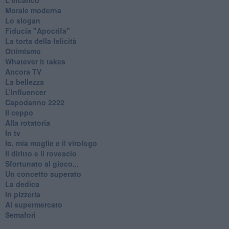
Morale moderna
Lo slogan
Fiducia "Apocrifa"
La torta della felicità
Ottimismo
Whatever it takes
Ancora TV
La bellezza
L’Influencer
​Capodanno 2222
Il ceppo
Alla rotatoria
In tv
Io, mia moglie e il virologo
Il diritto e il rovescio
Sfortunato al gioco...
Un concetto superato
La dedica
In pizzeria
Al supermercato
Semafori