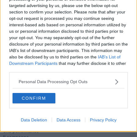
Fu vera gloria?
targeted advertising by us, please use the below opt-out
La guerricciola delle due rose
section to confirm your selection. Please note that after your
La truffa all'anziano
opt-out request is processed you may continue seeing
Alla fermata dell'autobus
interest-based ads based on personal information utilized by
La repressione sessuale per sentito dire
us or personal information disclosed to third parties prior to
Diseducazione televisiva e inerzia della politica
your opt-out. You may separately opt-out of the further
Foto storica
disclosure of your personal information by third parties on the
Esequie solenni
IAB’s list of downstream participants. This information may
Nostalgia del sangue blu
also be disclosed by us to third parties on the
IAB’s List of
Teste calde
Non avere e non essere
Downstream Participants
that may further disclose it to other
Armiamoci e... avviatevi
third parties.
Da Capodanno a Carnevale
Schizzi di fango
Personal Data Processing Opt Outs
Sor-riso amaro
Fine anno al ristorante
CONFIRM
La festa di Capodanno
Natale 2024
Re e regnanti
A noi interessa il dito non la luna
Data Deletion
Data Access
Privacy Policy
Come rubare allo stato e vivere felici
Una performance
Il compagno