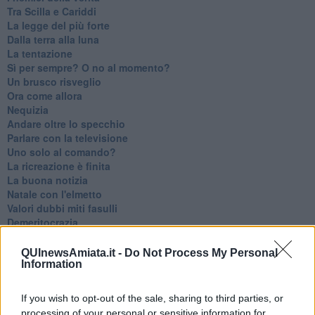
Tra Scilla e Cariddi
La legge del più forte
Dalla terra alla luna
La tentazione
​Sì per sempre? O no al momento?
Un brusco risveglio
Ora come allora
Nequizia
Andare oltre lo specchio
Parlare con la televisione
Uno solo al comando?
La ricreazione è finita
La buona notizia
Natale con l'elmetto
Valori dubbi miti fasulli
Demeritocrazia
La tivvù pallonara
Halloween
QUInewsAmiata.it -
Do Not Process My Personal
​Lucrezia Borgia, una storia di potere
Information
Facile profezia
Il terzo compito
If you wish to opt-out of the sale, sharing to third parties, or
L'abiura di Galileo
processing of your personal or sensitive information for