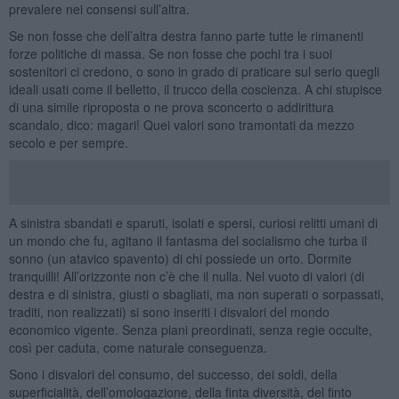
prevalere nei consensi sull’altra.
Se non fosse che dell’altra destra fanno parte tutte le rimanenti
forze politiche di massa. Se non fosse che pochi tra i suoi
sostenitori ci credono, o sono in grado di praticare sul serio quegli
ideali usati come il belletto, il trucco della coscienza. A chi stupisce
di una simile riproposta o ne prova sconcerto o addirittura
scandalo, dico: magari! Quei valori sono tramontati da mezzo
secolo e per sempre.
A sinistra sbandati e sparuti, isolati e spersi, curiosi relitti umani di
un mondo che fu, agitano il fantasma del socialismo che turba il
sonno (un atavico spavento) di chi possiede un orto. Dormite
tranquilli! All’orizzonte non c’è che il nulla. Nel vuoto di valori (di
destra e di sinistra, giusti o sbagliati, ma non superati o sorpassati,
traditi, non realizzati) si sono inseriti i disvalori del mondo
economico vigente. Senza piani preordinati, senza regie occulte,
così per caduta, come naturale conseguenza.
Sono i disvalori del consumo, del successo, dei soldi, della
superficialità, dell’omologazione, della finta diversità, del finto