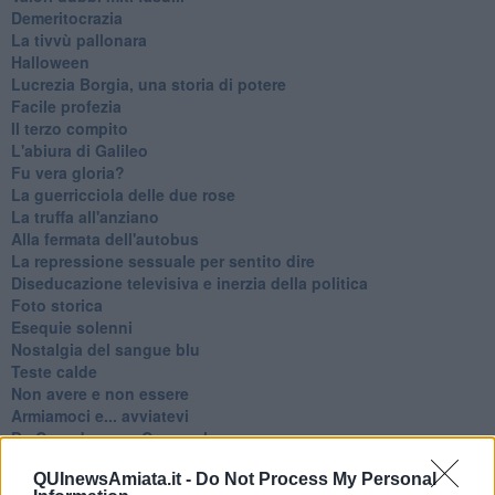
Demeritocrazia
La tivvù pallonara
Halloween
​Lucrezia Borgia, una storia di potere
Facile profezia
Il terzo compito
L'abiura di Galileo
Fu vera gloria?
La guerricciola delle due rose
La truffa all'anziano
Alla fermata dell'autobus
La repressione sessuale per sentito dire
Diseducazione televisiva e inerzia della politica
Foto storica
Esequie solenni
Nostalgia del sangue blu
Teste calde
Non avere e non essere
Armiamoci e... avviatevi
Da Capodanno a Carnevale
Schizzi di fango
QUInewsAmiata.it -
Do Not Process My Personal
Sor-riso amaro