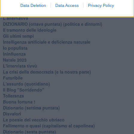
Data Deletion
Data Access
Privacy Policy
Verso l'immortalità
Stanchezza (della guerra)
L'alternativa
​DIZIONARIO (ottava puntata) (politica e dintorni)
Il tramonto delle ideologie
Gli ultimi tempi
Intelligenza artificiale e deficienza naturale
Io populista
Ininfluenza
Natale 2023
L'intervista tivvù
La crisi della democrazia (e la nostra parte)
Futuribile
L'assurdo (quotidiano)
Il Blog "Sorridendo"
Tolleranza
Buona fortuna !
​Dizionario (settima puntata)
Disvalori
Le poesie del vecchio ubriaco
Fallimento o quasi (capitalismo al capolinea)
Dizionario (sesta puntata)