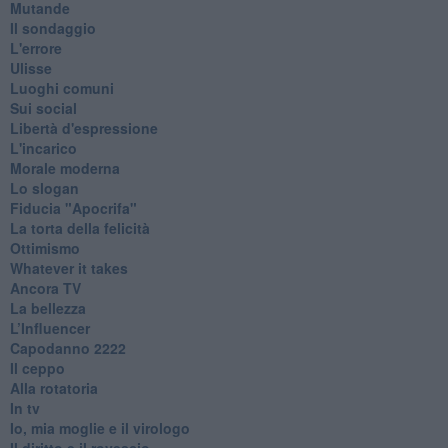
Mutande
Il sondaggio
L'errore
Ulisse
Luoghi comuni
Sui social
Libertà d'espressione
L'incarico
Morale moderna
Lo slogan
Fiducia "Apocrifa"
La torta della felicità
Ottimismo
Whatever it takes
Ancora TV
La bellezza
L’Influencer
​Capodanno 2222
Il ceppo
Alla rotatoria
In tv
Io, mia moglie e il virologo
Il diritto e il rovescio