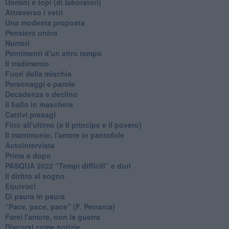
Uomini e topi (di laboratori)
Attraverso i vetri
Una modesta proposta
Pensiero unico
Numeri
Pentimenti d'un altro tempo
Il tradimento
Fuori della mischia
Personaggi e parole
Decadenza e declino
Il ballo in maschera
Cattivi presagi
Fino all'ultimo (e Il principe e il povero)
Il matrimonio, l'amore in pantofole
Autointervista
Prima e dopo
​PASQUA 2022 “Tempi difficili” e duri
Il diritto al sogno
Equivoci
Di paura in paura
​“Pace, pace, pace” (F. Petrarca)
Farei l'amore, non la guerra
Discorsi come notizie