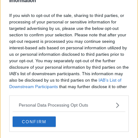
Information
Fine anno al ristorante
La festa di Capodanno
Natale 2024
If you wish to opt-out of the sale, sharing to third parties, or
Re e regnanti
processing of your personal or sensitive information for
A noi interessa il dito non la luna
targeted advertising by us, please use the below opt-out
Come rubare allo stato e vivere felici
section to confirm your selection. Please note that after your
Una performance
opt-out request is processed you may continue seeing
Il compagno
interest-based ads based on personal information utilized by
​Io (allo specchio)
us or personal information disclosed to third parties prior to
Tramonto
your opt-out. You may separately opt-out of the further
Passato, presente, futuro
disclosure of your personal information by third parties on the
La virtù del non fare
IAB’s list of downstream participants. This information may
Il giorno dei saldi
also be disclosed by us to third parties on the
IAB’s List of
L'ultimo post
Downstream Participants
that may further disclose it to other
Leggendo l'Eneide
third parties.
​(In)sicurezza stradale
Il decalogo del politico
Personal Data Processing Opt Outs
Un calcio alla finzione
Solitudine
Mercanti nel tempio
CONFIRM
Il disprezzo del mondo
Beneficenza
L'inganno