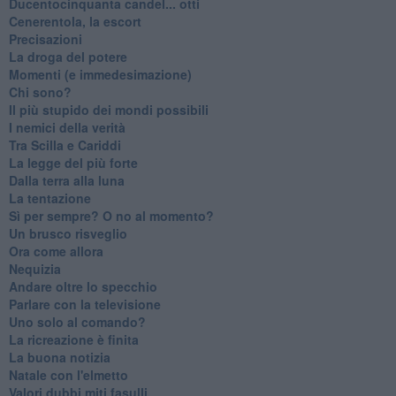
Ducentocinquanta candel... otti
Cenerentola, la escort
Precisazioni
La droga del potere
Momenti (e immedesimazione)
Chi sono?
Il più stupido dei mondi possibili
I nemici della verità
Tra Scilla e Cariddi
La legge del più forte
Dalla terra alla luna
La tentazione
​Sì per sempre? O no al momento?
Un brusco risveglio
Ora come allora
Nequizia
Andare oltre lo specchio
Parlare con la televisione
Uno solo al comando?
La ricreazione è finita
La buona notizia
Natale con l'elmetto
Valori dubbi miti fasulli