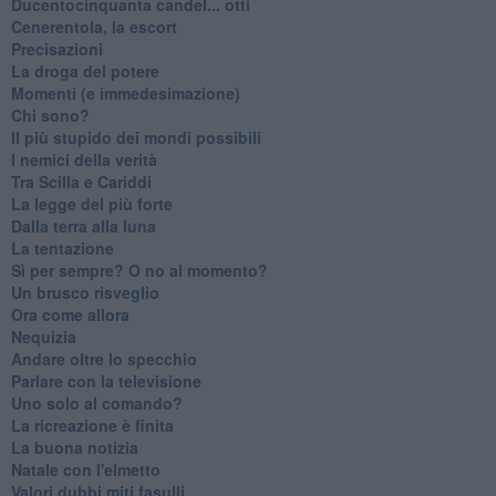
Ducentocinquanta candel... otti
Cenerentola, la escort
Precisazioni
La droga del potere
Momenti (e immedesimazione)
Chi sono?
Il più stupido dei mondi possibili
I nemici della verità
Tra Scilla e Cariddi
La legge del più forte
Dalla terra alla luna
La tentazione
​Sì per sempre? O no al momento?
Un brusco risveglio
Ora come allora
Nequizia
Andare oltre lo specchio
Parlare con la televisione
Uno solo al comando?
La ricreazione è finita
La buona notizia
Natale con l'elmetto
Valori dubbi miti fasulli