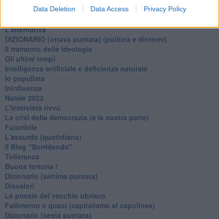
Data Deletion
Data Access
Privacy Policy
Verso l'immortalità
Stanchezza (della guerra)
L'alternativa
​DIZIONARIO (ottava puntata) (politica e dintorni)
Il tramonto delle ideologie
Gli ultimi tempi
Intelligenza artificiale e deficienza naturale
Io populista
Ininfluenza
Natale 2023
L'intervista tivvù
La crisi della democrazia (e la nostra parte)
Futuribile
L'assurdo (quotidiano)
Il Blog "Sorridendo"
Tolleranza
Buona fortuna !
​Dizionario (settima puntata)
Disvalori
Le poesie del vecchio ubriaco
Fallimento o quasi (capitalismo al capolinea)
Dizionario (sesta puntata)