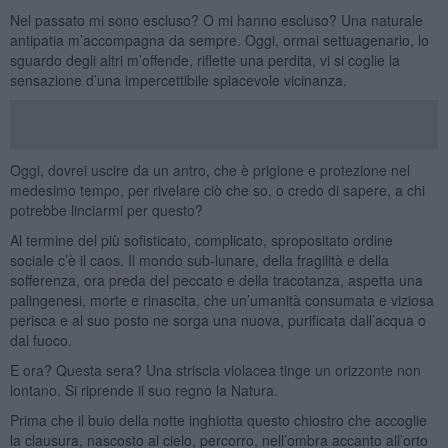
Nel passato mi sono escluso? O mi hanno escluso? Una naturale
antipatia m’accompagna da sempre. Oggi, ormai settuagenario, lo
sguardo degli altri m’offende, riflette una perdita, vi si coglie la
sensazione d’una impercettibile spiacevole vicinanza.
Oggi, dovrei uscire da un antro, che è prigione e protezione nel
medesimo tempo, per rivelare ciò che so, o credo di sapere, a chi
potrebbe linciarmi per questo?
Al termine del più sofisticato, complicato, spropositato ordine
sociale c’è il caos. Il mondo sub-lunare, della fragilità e della
sofferenza, ora preda del peccato e della tracotanza, aspetta una
palingenesi, morte e rinascita, che un’umanità consumata e viziosa
perisca e al suo posto ne sorga una nuova, purificata dall’acqua o
dal fuoco.
E ora? Questa sera? Una striscia violacea tinge un orizzonte non
lontano. Si riprende il suo regno la Natura.
Prima che il buio della notte inghiotta questo chiostro che accoglie
la clausura, nascosto al cielo, percorro, nell’ombra accanto all’orto