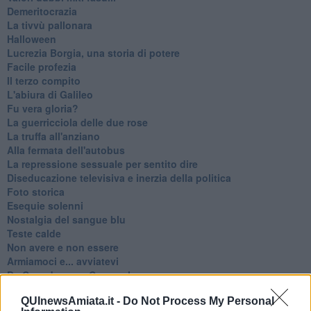
Demeritocrazia
La tivvù pallonara
Halloween
​Lucrezia Borgia, una storia di potere
Facile profezia
Il terzo compito
L'abiura di Galileo
Fu vera gloria?
La guerricciola delle due rose
La truffa all'anziano
Alla fermata dell'autobus
La repressione sessuale per sentito dire
Diseducazione televisiva e inerzia della politica
Foto storica
Esequie solenni
Nostalgia del sangue blu
Teste calde
Non avere e non essere
Armiamoci e... avviatevi
Da Capodanno a Carnevale
Schizzi di fango
QUInewsAmiata.it -
Do Not Process My Personal
Sor-riso amaro