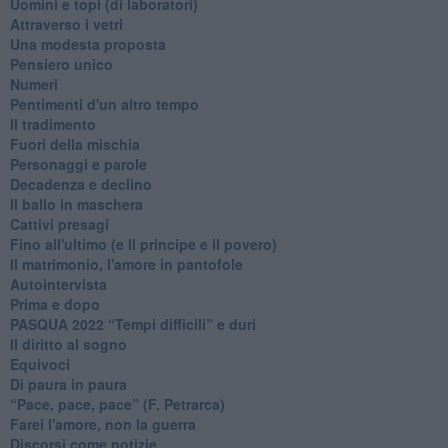
Uomini e topi (di laboratori)
Attraverso i vetri
Una modesta proposta
Pensiero unico
Numeri
Pentimenti d'un altro tempo
Il tradimento
Fuori della mischia
Personaggi e parole
Decadenza e declino
Il ballo in maschera
Cattivi presagi
Fino all'ultimo (e Il principe e il povero)
Il matrimonio, l'amore in pantofole
Autointervista
Prima e dopo
​PASQUA 2022 “Tempi difficili” e duri
Il diritto al sogno
Equivoci
Di paura in paura
​“Pace, pace, pace” (F. Petrarca)
Farei l'amore, non la guerra
Discorsi come notizie