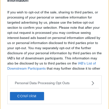
Information
Fine anno al ristorante
La festa di Capodanno
Natale 2024
If you wish to opt-out of the sale, sharing to third parties, or
Re e regnanti
processing of your personal or sensitive information for
A noi interessa il dito non la luna
targeted advertising by us, please use the below opt-out
Come rubare allo stato e vivere felici
section to confirm your selection. Please note that after your
Una performance
opt-out request is processed you may continue seeing
Il compagno
interest-based ads based on personal information utilized by
​Io (allo specchio)
us or personal information disclosed to third parties prior to
Tramonto
your opt-out. You may separately opt-out of the further
Passato, presente, futuro
disclosure of your personal information by third parties on the
La virtù del non fare
IAB’s list of downstream participants. This information may
Il giorno dei saldi
also be disclosed by us to third parties on the
IAB’s List of
L'ultimo post
Downstream Participants
that may further disclose it to other
Leggendo l'Eneide
third parties.
​(In)sicurezza stradale
Il decalogo del politico
Personal Data Processing Opt Outs
Un calcio alla finzione
Solitudine
Mercanti nel tempio
CONFIRM
Il disprezzo del mondo
Beneficenza
L'inganno