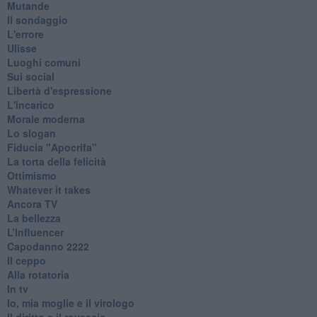
Mutande
Il sondaggio
L'errore
Ulisse
Luoghi comuni
Sui social
Libertà d'espressione
L'incarico
Morale moderna
Lo slogan
Fiducia "Apocrifa"
La torta della felicità
Ottimismo
Whatever it takes
Ancora TV
La bellezza
L’Influencer
​Capodanno 2222
Il ceppo
Alla rotatoria
In tv
Io, mia moglie e il virologo
Il diritto e il rovescio