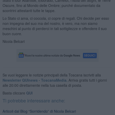
Stato il tour Atlantide, Eldorado, Camelot, l'Isola dei Sogni, le Terre
Oscure, fino al Mondo delle Ombre; purché documentato da
scontrini attestanti tutte le tappe.
Lo Stato ci ama, ci coccola, ci copre di regali. Chi decide per esso
non impegna del suo ma del nostro, è vero, ma non siamo
meschini al punto di perderci in tali sottigliezze e offendere il suo
buon cuore.
Nicola Belcari
Se vuoi leggere le notizie principali della Toscana iscriviti alla
Newsletter QUInews - ToscanaMedia.
Arriva gratis tutti i giorni
alle 20:00 direttamente nella tua casella di posta.
Basta cliccare
QUI
Ti potrebbe interessare anche:
Articoli dal Blog “Sorridendo” di Nicola Belcari