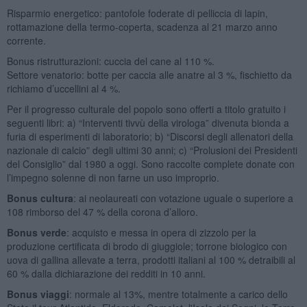
Risparmio energetico: pantofole foderate di pelliccia di lapin,
rottamazione della termo-coperta, scadenza al 21 marzo anno
corrente.
Bonus ristrutturazioni: cuccia del cane al 110 %.
Settore venatorio: botte per caccia alle anatre al 3 %, fischietto da
richiamo d’uccellini al 4 %.
Per il progresso culturale del popolo sono offerti a titolo gratuito i
seguenti libri: a) “Interventi tivvù della virologa” divenuta bionda a
furia di esperimenti di laboratorio; b) “Discorsi degli allenatori della
nazionale di calcio” degli ultimi 30 anni; c) “Prolusioni dei Presidenti
del Consiglio” dal 1980 a oggi. Sono raccolte complete donate con
l’impegno solenne di non farne un uso improprio.
Bonus cultura
: ai neolaureati con votazione uguale o superiore a
108 rimborso del 47 % della corona d’alloro.
Bonus verde
: acquisto e messa in opera di zizzolo per la
produzione certificata di brodo di giuggiole; torrone biologico con
uova di gallina allevate a terra, prodotti italiani al 100 % detraibili al
60 % dalla dichiarazione dei redditi in 10 anni.
Bonus viaggi
: normale al 13%, mentre totalmente a carico dello