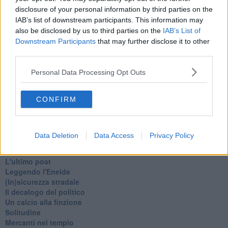
Schizzi di fango
disclosure of your personal information by third parties on the
Sor-riso amaro
IAB’s list of downstream participants. This information may
Fine anno al ristorante
also be disclosed by us to third parties on the
IAB’s List of
La festa di Capodanno
Downstream Participants
that may further disclose it to other
Natale 2024
third parties.
Re e regnanti
A noi interessa il dito non la luna
Personal Data Processing Opt Outs
Come rubare allo stato e vivere felici
Una performance
Il compagno
CONFIRM
​Io (allo specchio)
Tramonto
Passato, presente, futuro
Data Deletion
Data Access
Privacy Policy
La virtù del non fare
Il giorno dei saldi
L'ultimo post
Leggendo l'Eneide
​(In)sicurezza stradale
Il decalogo del politico
Un calcio alla finzione
Solitudine
Mercanti nel tempio