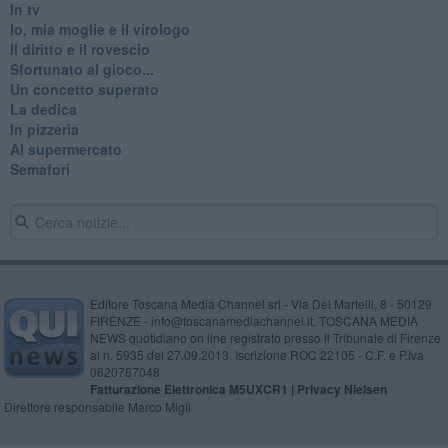
In tv
Io, mia moglie e il virologo
Il diritto e il rovescio
Sfortunato al gioco...
Un concetto superato
La dedica
In pizzeria
Al supermercato
Semafori
Editore Toscana Media Channel srl - Via Dei Martelli, 8 - 50129
FIRENZE - info@toscanamediachannel.it. TOSCANA MEDIA
NEWS quotidiano on line registrato presso il Tribunale di Firenze
al n. 5935 del 27.09.2013. Iscrizione ROC 22105 - C.F. e P.Iva
0620787048
Fatturazione Elettronica M5UXCR1 |
Privacy Nielsen
Direttore responsabile Marco Migli