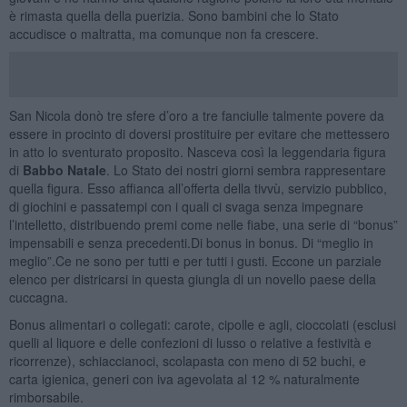
è rimasta quella della puerizia. Sono bambini che lo Stato
accudisce o maltratta, ma comunque non fa crescere.
San Nicola donò tre sfere d’oro a tre fanciulle talmente povere da
essere in procinto di doversi prostituire per evitare che mettessero
in atto lo sventurato proposito. Nasceva così la leggendaria figura
di
Babbo Natale
. Lo Stato dei nostri giorni sembra rappresentare
quella figura. Esso affianca all’offerta della tivvù, servizio pubblico,
di giochini e passatempi con i quali ci svaga senza impegnare
l’intelletto, distribuendo premi come nelle fiabe, una serie di “bonus”
impensabili e senza precedenti.Di bonus in bonus. Di “meglio in
meglio”.Ce ne sono per tutti e per tutti i gusti. Eccone un parziale
elenco per districarsi in questa giungla di un novello paese della
cuccagna.
Bonus alimentari o collegati: carote, cipolle e agli, cioccolati (esclusi
quelli al liquore e delle confezioni di lusso o relative a festività e
ricorrenze), schiaccianoci, scolapasta con meno di 52 buchi, e
carta igienica, generi con iva agevolata al 12 % naturalmente
rimborsabile.