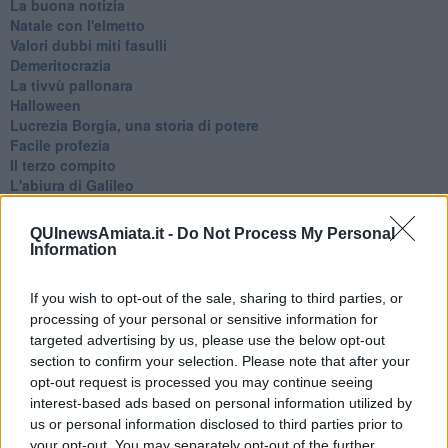
La buona notizia
Natale con l'elmetto
Valori dubbi miti fasulli
Demeritocrazia
La tivvù pallonara
Halloween
​Lucrezia Borgia, una storia di potere
Facile profezia
Il terzo compito
L'abiura di Galileo
Fu vera gloria?
La guerricciola delle due rose
QUInewsAmiata.it -
Do Not Process My Personal
La truffa all'anziano
Information
Alla fermata dell'autobus
La repressione sessuale per sentito dire
If you wish to opt-out of the sale, sharing to third parties, or
Diseducazione televisiva e inerzia della politica
processing of your personal or sensitive information for
Foto storica
targeted advertising by us, please use the below opt-out
Esequie solenni
section to confirm your selection. Please note that after your
Nostalgia del sangue blu
opt-out request is processed you may continue seeing
Teste calde
Non avere e non essere
interest-based ads based on personal information utilized by
Armiamoci e... avviatevi
us or personal information disclosed to third parties prior to
Da Capodanno a Carnevale
your opt-out. You may separately opt-out of the further