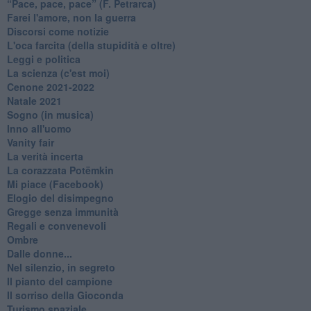
​“Pace, pace, pace” (F. Petrarca)
Farei l'amore, non la guerra
Discorsi come notizie
L'oca farcita (della stupidità e oltre)
Leggi e politica
La scienza (c'est moi)
Cenone 2021-2022
Natale 2021
Sogno (in musica)
Inno all'uomo
Vanity fair
La verità incerta
La corazzata Potëmkin
Mi piace (Facebook)
Elogio del disimpegno
Gregge senza immunità
Regali e convenevoli
Ombre
Dalle donne...
Nel silenzio, in segreto
Il pianto del campione
Il sorriso della Gioconda
Turismo spaziale