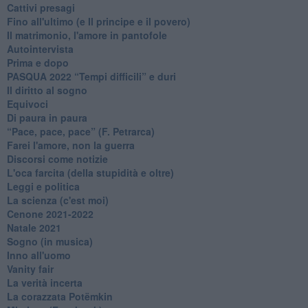
Cattivi presagi
Fino all'ultimo (e Il principe e il povero)
Il matrimonio, l'amore in pantofole
Autointervista
Prima e dopo
​PASQUA 2022 “Tempi difficili” e duri
Il diritto al sogno
Equivoci
Di paura in paura
​“Pace, pace, pace” (F. Petrarca)
Farei l'amore, non la guerra
Discorsi come notizie
L'oca farcita (della stupidità e oltre)
Leggi e politica
La scienza (c'est moi)
Cenone 2021-2022
Natale 2021
Sogno (in musica)
Inno all'uomo
Vanity fair
La verità incerta
La corazzata Potëmkin