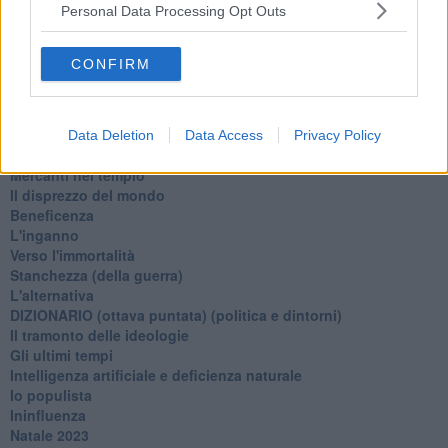
Personal Data Processing Opt Outs
La virtù del non fare
Il giorno dei saldi
L'ultimo post
CONFIRM
Leggendo l'Eneide
​(In)sicurezza stradale
Il decalogo del politico
Un calcio alla finzione
Data Deletion
Data Access
Privacy Policy
Solitudine
Mercanti nel tempio
Il disprezzo del mondo
Beneficenza
L'inganno
Verso l'immortalità
Stanchezza (della guerra)
L'alternativa
​DIZIONARIO (ottava puntata) (politica e dintorni)
Il tramonto delle ideologie
Gli ultimi tempi
Intelligenza artificiale e deficienza naturale
Io populista
Ininfluenza
Natale 2023