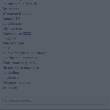
La torta della felicità
Ottimismo
Whatever it takes
Ancora TV
La bellezza
L’Influencer
​Capodanno 2222
Il ceppo
Alla rotatoria
In tv
Io, mia moglie e il virologo
Il diritto e il rovescio
Sfortunato al gioco...
Un concetto superato
La dedica
In pizzeria
Al supermercato
Semafori