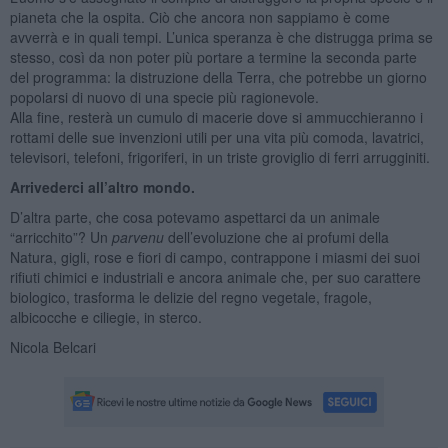
pianeta che la ospita. Ciò che ancora non sappiamo è come
avverrà e in quali tempi. L’unica speranza è che distrugga prima se
stesso, così da non poter più portare a termine la seconda parte
del programma: la distruzione della Terra, che potrebbe un giorno
popolarsi di nuovo di una specie più ragionevole.
Alla fine, resterà un cumulo di macerie dove si ammucchieranno i
rottami delle sue invenzioni utili per una vita più comoda, lavatrici,
televisori, telefoni, frigoriferi, in un triste groviglio di ferri arrugginiti.
Arrivederci all’altro mondo.
D’altra parte, che cosa potevamo aspettarci da un animale
“arricchito”? Un
parvenu
dell’evoluzione che ai profumi della
Natura, gigli, rose e fiori di campo, contrappone i miasmi dei suoi
rifiuti chimici e industriali e ancora animale che, per suo carattere
biologico, trasforma le delizie del regno vegetale, fragole,
albicocche e ciliegie, in sterco.
Nicola Belcari