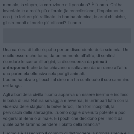
mentale, lo stupro, la corruzione e il peculato? È l’uomo. Chi ha
inventato le atrocità più efferate (la crocefissione, l’impalamento,
ecc.), le torture più raffinate, la bomba atomica, le armi chimiche,
gli strumenti di morte più efficaci? L’uomo.
Una carriera di tutto rispetto per un discendente della scimmia. Un
nobile essere che teme, da un momento all’altro, di sentirsi
ricordare le sue umili origini, la discendenza da
primati
antropomorfi
che bofonchiavano e saltavano da un ramo all’altro:
una parentela offensiva solo per gli animali.
L’uomo ha alzato gli occhi al cielo ma ha continuato il suo cammino
nel fango.
Agli albori della civiltà l’uomo appariva un essere inerme e indifeso
in balìa di una Natura selvaggia e avversa, in un’impari lotta con la
violenza delle stagioni, le belve feroci, i territori inospitali, la
pervicacia delle sterpaglie. L’uomo oggi è divenuto potente e può
volgersi al Bene o al male. E i pochi che decidono per i molti da
quale parte faranno pendere il piatto della bilancia?
L’uomo s’è assegnato il compito di distruggere la propria specie e il