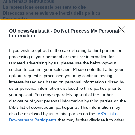
Alla fermata dell'autobus
La repressione sessuale per sentito dire
Diseducazione televisiva e inerzia della politica
Foto storica
Esequie solenni
Nostalgia del sangue blu
QUInewsAmiata.it -
Do Not Process My Personal
Information
Teste calde
Non avere e non essere
Armiamoci e... avviatevi
If you wish to opt-out of the sale, sharing to third parties, or
Da Capodanno a Carnevale
processing of your personal or sensitive information for
Schizzi di fango
targeted advertising by us, please use the below opt-out
Sor-riso amaro
section to confirm your selection. Please note that after your
Fine anno al ristorante
opt-out request is processed you may continue seeing
La festa di Capodanno
interest-based ads based on personal information utilized by
Natale 2024
us or personal information disclosed to third parties prior to
Re e regnanti
your opt-out. You may separately opt-out of the further
A noi interessa il dito non la luna
disclosure of your personal information by third parties on the
Come rubare allo stato e vivere felici
IAB’s list of downstream participants. This information may
Una performance
also be disclosed by us to third parties on the
IAB’s List of
Il compagno
Downstream Participants
that may further disclose it to other
​Io (allo specchio)
third parties.
Tramonto
Passato, presente, futuro