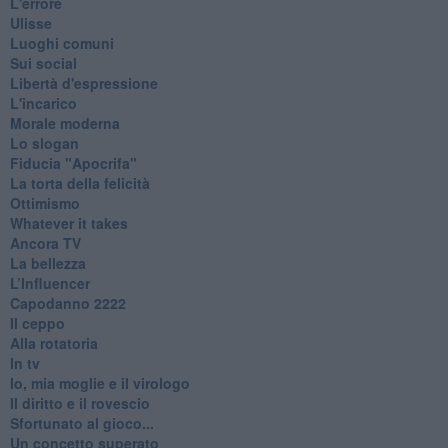
L'errore
Ulisse
Luoghi comuni
Sui social
Libertà d'espressione
L'incarico
Morale moderna
Lo slogan
Fiducia "Apocrifa"
La torta della felicità
Ottimismo
Whatever it takes
Ancora TV
La bellezza
L’Influencer
​Capodanno 2222
Il ceppo
Alla rotatoria
In tv
Io, mia moglie e il virologo
Il diritto e il rovescio
Sfortunato al gioco...
Un concetto superato