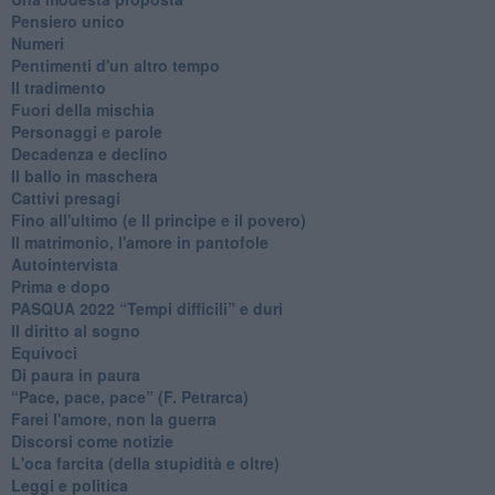
Pensiero unico
Numeri
Pentimenti d'un altro tempo
Il tradimento
Fuori della mischia
Personaggi e parole
Decadenza e declino
Il ballo in maschera
Cattivi presagi
Fino all'ultimo (e Il principe e il povero)
Il matrimonio, l'amore in pantofole
Autointervista
Prima e dopo
​PASQUA 2022 “Tempi difficili” e duri
Il diritto al sogno
Equivoci
Di paura in paura
​“Pace, pace, pace” (F. Petrarca)
Farei l'amore, non la guerra
Discorsi come notizie
L'oca farcita (della stupidità e oltre)
Leggi e politica