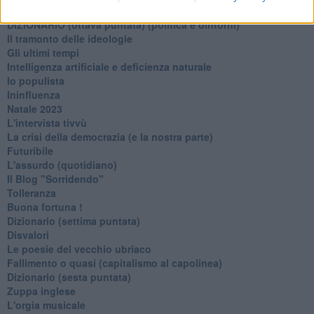
L'alternativa
​DIZIONARIO (ottava puntata) (politica e dintorni)
Il tramonto delle ideologie
Gli ultimi tempi
Intelligenza artificiale e deficienza naturale
Io populista
Ininfluenza
Natale 2023
L'intervista tivvù
La crisi della democrazia (e la nostra parte)
Futuribile
L'assurdo (quotidiano)
Il Blog "Sorridendo"
Tolleranza
Buona fortuna !
​Dizionario (settima puntata)
Disvalori
Le poesie del vecchio ubriaco
Fallimento o quasi (capitalismo al capolinea)
Dizionario (sesta puntata)
Zuppa inglese
L'orgia musicale