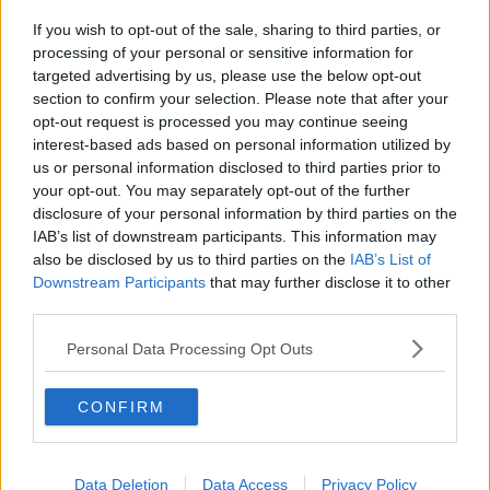
Natale 2024
Re e regnanti
If you wish to opt-out of the sale, sharing to third parties, or
A noi interessa il dito non la luna
processing of your personal or sensitive information for
Come rubare allo stato e vivere felici
targeted advertising by us, please use the below opt-out
Una performance
section to confirm your selection. Please note that after your
Il compagno
opt-out request is processed you may continue seeing
​Io (allo specchio)
interest-based ads based on personal information utilized by
Tramonto
us or personal information disclosed to third parties prior to
Passato, presente, futuro
your opt-out. You may separately opt-out of the further
La virtù del non fare
disclosure of your personal information by third parties on the
Il giorno dei saldi
IAB’s list of downstream participants. This information may
L'ultimo post
also be disclosed by us to third parties on the
IAB’s List of
Leggendo l'Eneide
Downstream Participants
that may further disclose it to other
​(In)sicurezza stradale
third parties.
Il decalogo del politico
Un calcio alla finzione
Personal Data Processing Opt Outs
Solitudine
Mercanti nel tempio
Il disprezzo del mondo
CONFIRM
Beneficenza
L'inganno
Verso l'immortalità
Stanchezza (della guerra)
Data Deletion
Data Access
Privacy Policy