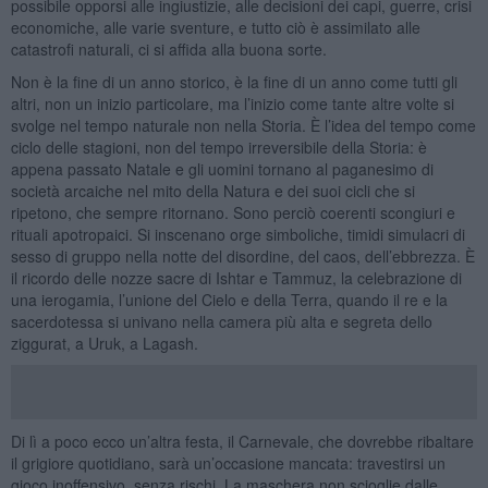
possibile opporsi alle ingiustizie, alle decisioni dei capi, guerre, crisi
economiche, alle varie sventure, e tutto ciò è assimilato alle
catastrofi naturali, ci si affida alla buona sorte.
Non è la fine di un anno storico, è la fine di un anno come tutti gli
altri, non un inizio particolare, ma l’inizio come tante altre volte si
svolge nel tempo naturale non nella Storia. È l’idea del tempo come
ciclo delle stagioni, non del tempo irreversibile della Storia: è
appena passato Natale e gli uomini tornano al paganesimo di
società arcaiche nel mito della Natura e dei suoi cicli che si
ripetono, che sempre ritornano. Sono perciò coerenti scongiuri e
rituali apotropaici. Si inscenano orge simboliche, timidi simulacri di
sesso di gruppo nella notte del disordine, del caos, dell’ebbrezza. È
il ricordo delle nozze sacre di Ishtar e Tammuz, la celebrazione di
una ierogamia, l’unione del Cielo e della Terra, quando il re e la
sacerdotessa si univano nella camera più alta e segreta dello
ziggurat, a Uruk, a Lagash.
Di lì a poco ecco un’altra festa, il Carnevale, che dovrebbe ribaltare
il grigiore quotidiano, sarà un’occasione mancata: travestirsi un
gioco inoffensivo, senza rischi. La maschera non scioglie dalle