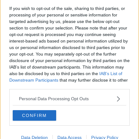
Covid, 60 positivi e 143 contatti in isolamento
If you wish to opt-out of the sale, sharing to third parties, or
Nel Senese altri 55 casi di nuovo coronavirus
processing of your personal or sensitive information for
targeted advertising by us, please use the below opt-out
section to confirm your selection. Please note that after your
Sport in zona rossa, cosa si può fare e cosa no
opt-out request is processed you may continue seeing
interest-based ads based on personal information utilized by
Il Covid cala in provincia ma raddoppia in città
us or personal information disclosed to third parties prior to
your opt-out. You may separately opt-out of the further
Il Covid accelera in provincia: 130 nuovi malati
disclosure of your personal information by third parties on the
IAB’s list of downstream participants. This information may
Niente sci per Natale, ristori per le attività
also be disclosed by us to third parties on the
IAB’s List of
economiche
Downstream Participants
that may further disclose it to other
Elicottero in volo per il check up dei cavi
third parties.
Covid, balzo avanti in città e provincia
Personal Data Processing Opt Outs
Il Covid frena a Siena e in provincia
CONFIRM
Più contagi ma è boom di guarigioni
Data Deletion
Data Access
Privacy Policy
Covid, 37 contagiati e 29 guariti nel Senese