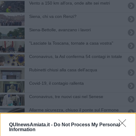
Vento a 150 km all'ora, onde alte sei metri
Siena, chi va con Renzi?
Siena-Bettolle, avanzano i lavori
"Lasciate la Toscana, tornate a casa vostra"
Coronavirus, la Asl conferma 54 contagi in totale
Rubinetti chiusi alla casa dell'acqua
Covid-19, il contagio rallenta
Coronavirus, tre nuovi casi nel Senese
Allarme sicurezza, chiuso il ponte sul Formone
Studenti positivi, un'altra scuola sbarrata
QUInewsAmiata.it -
Do Not Process My Personal
Information