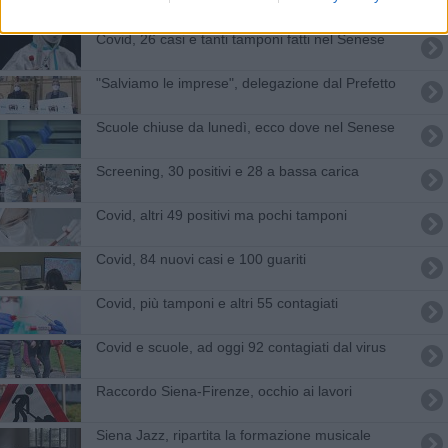
Covid, 26 casi e tanti tamponi fatti nel Senese
"Salviamo le imprese", delegazione dal Prefetto
Scuole chiuse da lunedì, ecco dove nel Senese
Screening, 30 positivi e 28 a bassa carica
Covid, altri 49 positivi ma pochi tamponi
Covid, 84 nuovi casi e 100 guariti
Covid, più tamponi e altri 55 contagiati
Covid e scuole, ad oggi 92 contagiati dal virus
Raccordo Siena-Firenze, occhio ai lavori
Siena Jazz, ripartita la formazione musicale